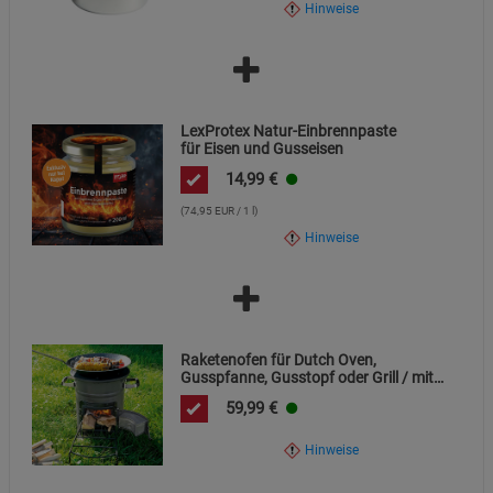
Hinweise
Cookie-Informationen
anzeigen
Statistik Cookies (2)
Statistik Cookies
Beschreibung Statistik Cookies
LexProtex Natur-Einbrennpaste
für Eisen und Gusseisen
Cookie-Informationen
anzeigen
14,99
€
(74,95 EUR / 1 l)
Marketing Cookies (3)
Marketing Cookies
Hinweise
Beschreibung Marketing Cookies
Cookie-Informationen
anzeigen
Datenschutzerklärung
Impressum
Raketenofen für Dutch Oven,
Gusspfanne, Gusstopf oder Grill / mit
Gusseiserner Kochplatte
59,99
€
Hinweise