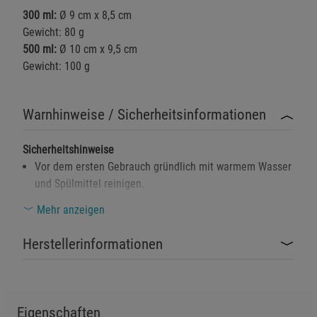
300 ml:
Ø 9 cm x 8,5 cm
Gewicht: 80 g
500 ml:
Ø 10 cm x 9,5 cm
Gewicht: 100 g
Warnhinweise / Sicherheitsinformationen
Sicherheitshinweise
Vor dem ersten Gebrauch gründlich mit warmem Wasser
und Spülmittel reinigen.
Verwenden Sie keine aggressiven Reinigungsmittel oder
Mehr anzeigen
scheuernden Schwämme, um die Oberfläche nicht zu
beschädigen.
Herstellerinformationen
Nicht für die Verwendung in der Mikrowelle geeignet.
Der Becher ist nicht auslaufsicher - nicht zum Transport
von Flüssigkeiten in Taschen oder Rucksäcken geeignet.
Eigenschaften