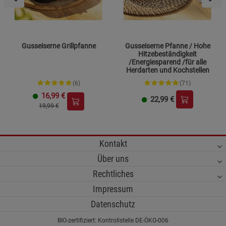
Gusseiserne Grillpfanne
Gusseiserne Pfanne / Hohe
Hitzebeständigkeit
/Energiesparend /für alle
Herdarten und Kochstellen
(6)
(71)
16,99
€
22,99
€
19,99 €
Kontakt
Über uns
Rechtliches
Impressum
Datenschutz
BIO-zertifiziert: Kontrollstelle DE-ÖKO-006