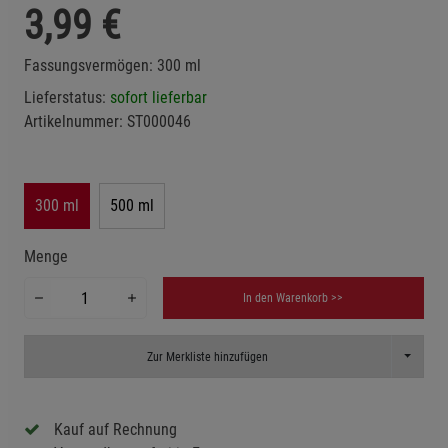
3,99
€
Fassungsvermögen: 300 ml
Lieferstatus:
sofort lieferbar
Artikelnummer:
ST000046
300 ml
500 ml
Menge
In den Warenkorb >>
Toggle D
Zur Merkliste hinzufügen
Kauf auf Rechnung