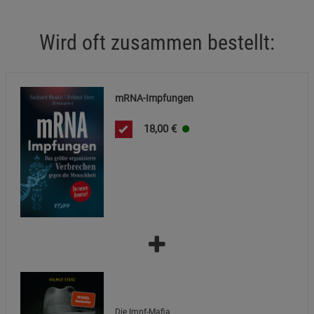
Beschreibung Notwendige Cookies
Cookie-Informationen
anzeigen
Wird oft zusammen bestellt:
Funktionale Cookies (1)
Funktionale Cooki
Beschreibung Funktionale Cookies
mRNA-Impfungen
Cookie-Informationen
anzeigen
18,00
€
Statistik Cookies (2)
Statistik Cookies
Beschreibung Statistik Cookies
Cookie-Informationen
anzeigen
Marketing Cookies (3)
Marketing Cookies
Beschreibung Marketing Cookies
Cookie-Informationen
anzeigen
Die Impf-Mafia