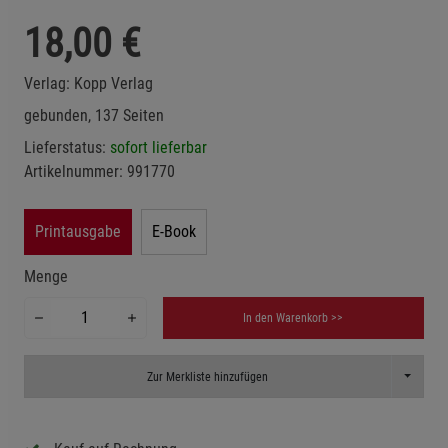
18,00
€
Verlag:
Kopp Verlag
gebunden, 137 Seiten
Lieferstatus:
sofort lieferbar
Artikelnummer:
991770
Printausgabe
E-Book
Menge
In den Warenkorb >>
Toggle D
Zur Merkliste hinzufügen