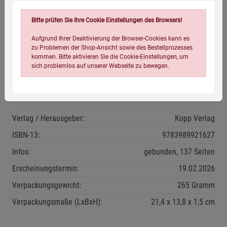
Leseprobe
: Kapitel »Stunde der Wahrheit« und
»Finale - Menscheit quo vadis« zum kostenfreien Download
Bitte prüfen Sie Ihre Cookie Einstellungen des Browsers!
Aufgrund Ihrer Deaktivierung der Browser-Cookies kann es
Herstellerinformationen
zu Problemen der Shop-Ansicht sowie des Bestellprozesses
kommen. Bitte aktivieren Sie die Cookie-Einstellungen, um
sich problemlos auf unserer Webseite zu bewegen.
Eigenschaften
Verlag / Herausgeber:
Kopp Verlag
ISBN-13:
9783989921627
Infos:
gebunden, 137 Seiten
Einstellungen speichern für die Gruppe
Einstellungen speichern für die Gruppe
Erscheinungstermin:
19.02.2026
Einstellungen speichern für die Gruppe
Verpackungsgewicht:
265 Gramm
Zurück
Einwilligung nicht erteilen
Verpackungsmaße (LxBxH):
21,4
13,8
1,5
cm
Notwendige Cookies (5)