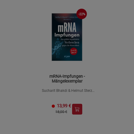
-22%
mRNA-Impfungen -
Mängelexemplar
Sucharit Bhakdi & Helmut Sterz
(Hrsg.), Hans Christophers, Claus
Köhnlein, Karina Reiß, Jens Wernicke
13,99
€
18,00 €