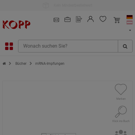
Kauf auf Rechnung
4.91
/ 5.0 - SEHR GUT
(148.387)
Zur Startseite des Kopp Verlag Online-Shop
Bücher
mRNA-Impfungen
Merken
Klick ins Buch