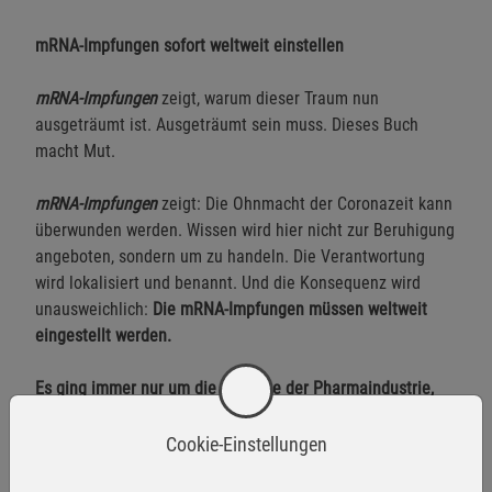
mRNA-Impfungen sofort weltweit einstellen
mRNA-Impfungen
zeigt, warum dieser Traum nun
ausgeträumt ist. Ausgeträumt sein muss. Dieses Buch
macht Mut.
mRNA-Impfungen
zeigt: Die Ohnmacht der Coronazeit kann
überwunden werden. Wissen wird hier nicht zur Beruhigung
angeboten, sondern um zu handeln. Die Verantwortung
wird lokalisiert und benannt. Und die Konsequenz wird
unausweichlich:
Die mRNA-Impfungen müssen weltweit
eingestellt werden.
Es ging immer nur um die Gewinne der Pharmaindustrie,
nie um Ihre Gesundheit!
Cookie-Einstellungen