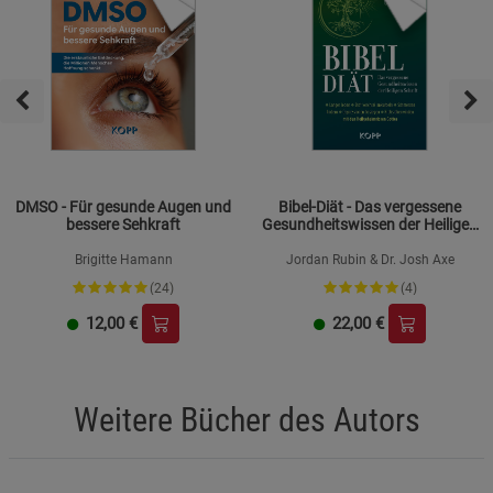
DMSO - Für gesunde Augen und
Bibel-Diät - Das vergessene
bessere Sehkraft
Gesundheitswissen der Heiligen
Schrift
Brigitte Hamann
Jordan Rubin & Dr. Josh Axe
(24)
(4)
12,00
€
22,00
€
Weitere Bücher des Autors