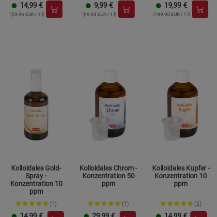
14,99
€
9,99
€
19,99
€
(59,96 EUR / 1 l)
(99,90 EUR / 1 l)
(199,90 EUR / 1 l)
Kolloidales Gold-
Kolloidales Chrom -
Kolloidales Kupfer -
Spray -
Konzentration 50
Konzentration 10
Konzentration 10
ppm
ppm
ppm
(1)
(1)
(2)
14,99
€
29,99
€
14,99
€