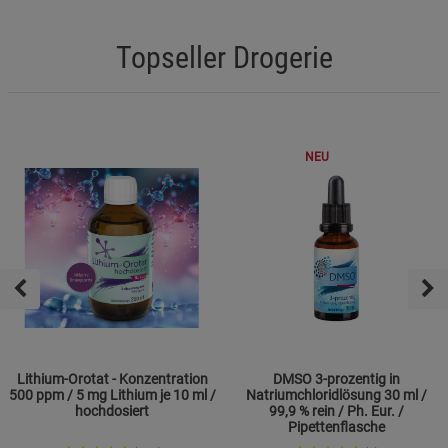
Topseller Drogerie
NEU
Lithium-Orotat - Konzentration
DMSO 3-prozentig in
500 ppm / 5 mg Lithium je 10 ml /
Natriumchloridlösung 30 ml /
hochdosiert
99,9 % rein / Ph. Eur. /
Pipettenflasche