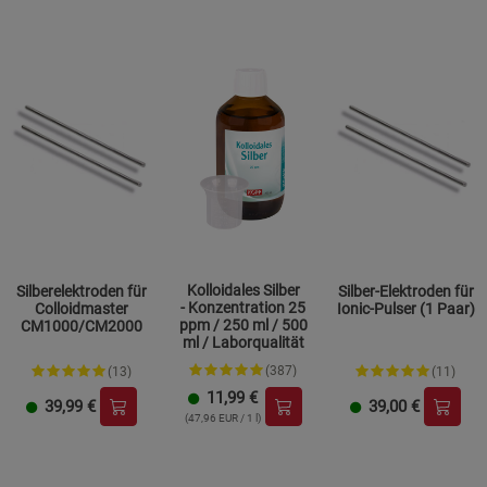
Kolloidales Silber
Silberelektroden für
Silber-Elektroden für
- Konzentration 25
Colloidmaster
Ionic-Pulser (1 Paar)
ppm / 250 ml / 500
CM1000/CM2000
ml / Laborqualität
(387)
(13)
(11)
11,99
€
39,99
€
39,00
€
(47,96 EUR / 1 l)