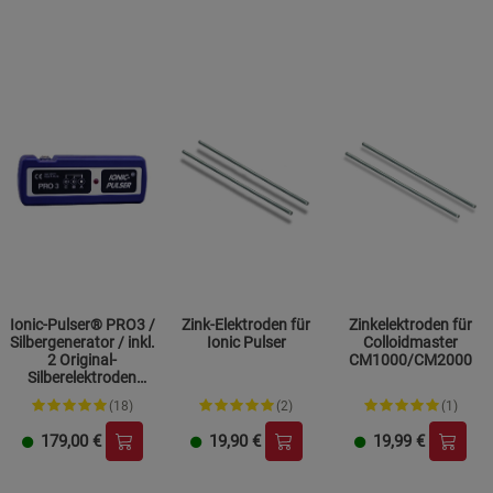
Datenschutzerklärung
Impressum
Ionic-Pulser® PRO3 /
Zink-Elektroden für
Zinkelektroden für
Silbergenerator / inkl.
Ionic Pulser
Colloidmaster
2 Original-
CM1000/CM2000
Silberelektroden
(mind. 99,9% Silber) /
(18)
(2)
(1)
Premiumqualität /
kolloidales Si
179,00
€
19,90
€
19,99
€