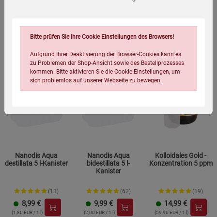
(59,96 EUR / 1 l)
(59,96 EUR / 1 l)
(71,96 EUR / 1 l)
Bitte prüfen Sie Ihre Cookie Einstellungen des Browsers!
Aufgrund Ihrer Deaktivierung der Browser-Cookies kann es
zu Problemen der Shop-Ansicht sowie des Bestellprozesses
kommen. Bitte aktivieren Sie die Cookie-Einstellungen, um
sich problemlos auf unserer Webseite zu bewegen.
Nanodis Aqua
Nanodis Aqua
Kolloidales Gold -
destillata 5 l-Kanister
bidestillata 5 l-
Konzentration 5 ppm
Einstellungen speichern für die Gruppe
Einstellungen speichern für die Gruppe
Kanister
(13)
(62)
(19)
Einstellungen speichern für die Gruppe
Zurück
Einwilligung nicht erteilen
8,99
€
9,99
€
14,99
€
(1,80 EUR / 1 l)
(2,00 EUR / 1 l)
(59,96 EUR / 1 l)