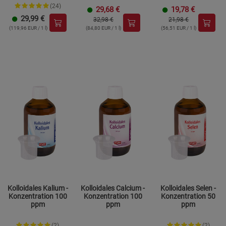
hochdosiert
(24)
29,68
€
19,78
€
29,99
€
32,98 €
21,98 €
(119,96 EUR / 1 l)
(84,80 EUR / 1 l)
(56,51 EUR / 1 l)
Kolloidales Kalium -
Kolloidales Calcium -
Kolloidales Selen -
Konzentration 100
Konzentration 100
Konzentration 50
ppm
ppm
ppm
(2)
(2)