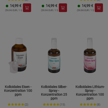
14,99
€
14,99
€
14,99
€
(59,96 EUR / 1 l)
(59,96 EUR / 1 l)
(59,96 EUR / 1 l)
Kolloidales Eisen -
Kolloidales Silber-
Kolloidales Lithium-
Konzentration 100
Spray -
Spray -
ppm
Konzentration 25
Konzentration 100
ppm
ppm
(2)
(15)
(8)