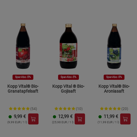
Spar-Abo -5%
Spar-Abo -5%
Spar-Abo -5%
Kopp Vital® Bio-
Kopp Vital ® Bio-
Kopp Vital® Bio-
Granatapfelsaft
Gojisaft
Aroniasaft
(54)
(10)
(20)
9,99
€
12,99
€
11,99
€
(9,99 EUR / 1 l)
(25,98 EUR / 1 l)
(11,99 EUR / 1 l)