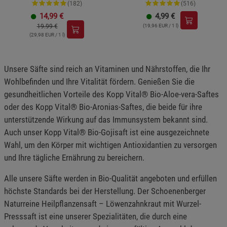
(182)
(516)
14,99
€
4,99
€
19.99 €
(19,96 EUR / 1 l)
(29,98 EUR / 1 l)
Unsere Säfte sind reich an Vitaminen und Nährstoffen, die Ihr
Wohlbefinden und Ihre Vitalität fördern. Genießen Sie die
gesundheitlichen Vorteile des Kopp Vital® Bio-Aloe-vera-Saftes
oder des Kopp Vital® Bio-Aronias-Saftes, die beide für ihre
unterstützende Wirkung auf das Immunsystem bekannt sind.
Auch unser Kopp Vital® Bio-Gojisaft ist eine ausgezeichnete
Wahl, um den Körper mit wichtigen Antioxidantien zu versorgen
und Ihre tägliche Ernährung zu bereichern.
Alle unsere Säfte werden in Bio-Qualität angeboten und erfüllen
höchste Standards bei der Herstellung. Der Schoenenberger
Naturreine Heilpflanzensaft – Löwenzahnkraut mit Wurzel-
Presssaft ist eine unserer Spezialitäten, die durch eine