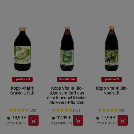
Beschreibung Marketing Cookies
Cookie-Informationen
anzeigen
Datenschutzerklärung
Impressum
Spar-Abo -5%
Spar-Abo -5%
Spar-Abo -5%
Kopp Vital ®
Kopp Vital ® Bio-
Kopp Vital ® Bio-
Graviola-Saft
Aloe-vera-Saft aus
Nonisaft
dem Innengel frischer
Aloe-vera-Pflanzen
(32)
(161)
(33)
13,99
€
12,99
€
17,99
€
(27,98 EUR / 1 l)
(12,99 EUR / 1 l)
(17,99 EUR / 1 l)