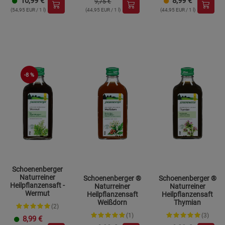
10,99
€
8,99
€
9,75 €
(54,95 EUR / 1 l)
(44,95 EUR / 1 l)
(44,95 EUR / 1 l)
-8 %
Schoenenberger
Naturreiner
Schoenenberger ®
Schoenenberger ®
Heilpflanzensaft -
Naturreiner
Naturreiner
Wermut
Heilpflanzensaft
Heilpflanzensaft
Weißdorn
Thymian
(2)
(1)
(3)
8,99
€