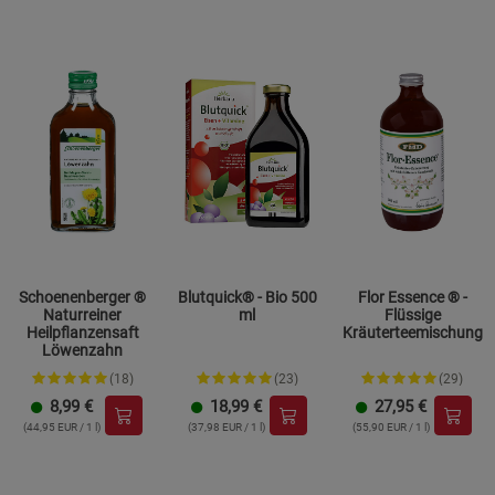
Schoenenberger ®
Blutquick® - Bio 500
Flor Essence ® -
Naturreiner
ml
Flüssige
Heilpflanzensaft
Kräuterteemischung
Löwenzahn
(18)
(23)
(29)
8,99
€
18,99
€
27,95
€
(44,95 EUR / 1 l)
(37,98 EUR / 1 l)
(55,90 EUR / 1 l)