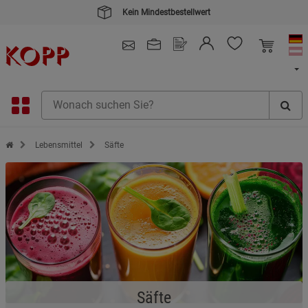
Kein Mindestbestellwert
4.91
/ 5.0 - SEHR GUT
(148.390)
Zur Startseite des Kopp Verlag Online-Shop
Lebensmittel
Säfte
Säfte