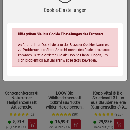
(54,95 EUR / 1 l)
(44,95 EUR / 1 l)
(44,95 EUR / 1 l)
Cookie-Einstellungen
Bitte prüfen Sie Ihre Cookie Einstellungen des Browsers!
Aufgrund Ihrer Deaktivierung der Browser-Cookies kann es
zu Problemen der Shop-Ansicht sowie des Bestellprozesses
kommen. Bitte aktivieren Sie die Cookie-Einstellungen, um
sich problemlos auf unserer Webseite zu bewegen.
Schoenenberger ®
LOOV Bio-
Kopp Vital ® Bio-
Naturreiner
Wildheidelbeersaft
Selleriesaft 3 Liter
Heilpflanzensaft
500ml aus 100%
aus Staudensellerie
Artischocke
wilden Heidelbeeren /
(Stangensellerie) 99
kaltgepresst
% reiner Direktsaft
Einstellungen speichern für die Gruppe
Einstellungen speichern für die Gruppe
(2)
(39)
(325)
mit Zapfhahn
8,99
€
16,99
€
29,99
€
(44,95 EUR / 1 l)
(33,98 EUR / 1 l)
(10,00 EUR / 1 l)
Einstellungen speichern für die Gruppe
Zurück
Einwilligung nicht erteilen