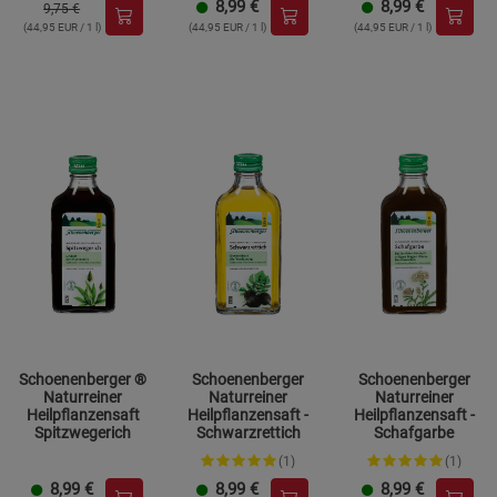
8,99
€
8,99
€
9,75 €
(44,95 EUR / 1 l)
(44,95 EUR / 1 l)
(44,95 EUR / 1 l)
Schoenenberger ®
Schoenenberger
Schoenenberger
Naturreiner
Naturreiner
Naturreiner
Heilpflanzensaft
Heilpflanzensaft -
Heilpflanzensaft -
Spitzwegerich
Schwarzrettich
Schafgarbe
(1)
(1)
8,99
€
8,99
€
8,99
€