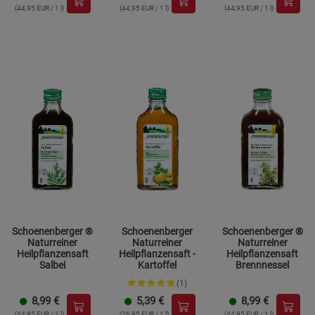
(44,95 EUR / 1 l)
(44,95 EUR / 1 l)
(44,95 EUR / 1 l)
Schoenenberger ®
Schoenenberger
Schoenenberger ®
Naturreiner
Naturreiner
Naturreiner
Heilpflanzensaft
Heilpflanzensaft -
Heilpflanzensaft
Salbei
Kartoffel
Brennnessel
(1)
8,99
€
5,39
€
8,99
€
(44,95 EUR / 1 l)
(26,95 EUR / 1 l)
(44,95 EUR / 1 l)