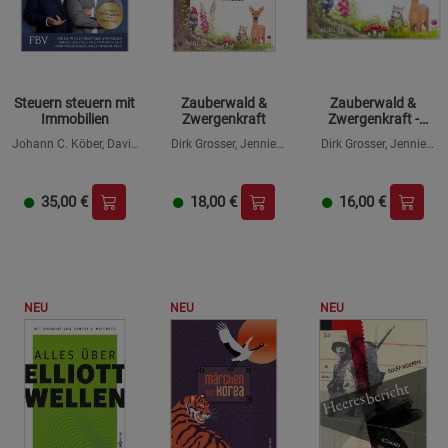
Funktionale Cookies (1)
Funktionale Cooki
Beschreibung Funktionale Cookies
Steuern steuern mit
Zauberwald &
Zauberwald &
Cookie-Informationen
anzeigen
Immobilien
Zwergenkraft
Zwergenkraft -
Hörbuch
Johann C. Köber, David
Dirk Grosser, Jennie
Dirk Grosser, Jennie
Kasper
Appel
Appel
Statistik Cookies (2)
Statistik Cookies
35,00
€
18,00
€
16,00
€
Beschreibung Statistik Cookies
Cookie-Informationen
anzeigen
Marketing Cookies (3)
Marketing Cookies
NEU
NEU
NEU
Beschreibung Marketing Cookies
Cookie-Informationen
anzeigen
Datenschutzerklärung
Impressum