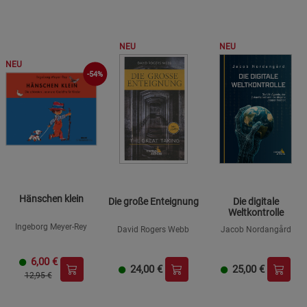
NEU
NEU
NEU
-54%
Hänschen klein
Die große Enteignung
Die digitale
Weltkontrolle
Ingeborg Meyer-Rey
David Rogers Webb
Jacob Nordangård
6,00
€
24,00
€
25,00
€
12,95 €