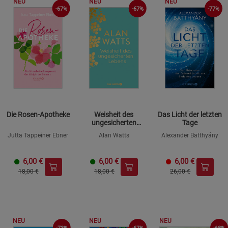
NEU
NEU
NEU
-67%
-67%
-77%
Die Rosen-Apotheke
Weisheit des
Das Licht der letzten
ungesicherten
Tage
Lebens
Jutta Tappeiner Ebner
Alan Watts
Alexander Batthyány
6,00
€
6,00
€
6,00
€
18,00 €
18,00 €
26,00 €
NEU
NEU
NEU