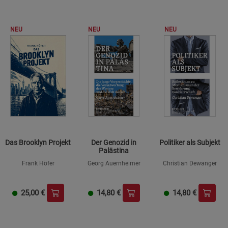
NEU
NEU
NEU
Das Brooklyn Projekt
Der Genozid in
Politiker als Subjekt
Palästina
Frank Höfer
Georg Auernheimer
Christian Dewanger
25,00
€
14,80
€
14,80
€