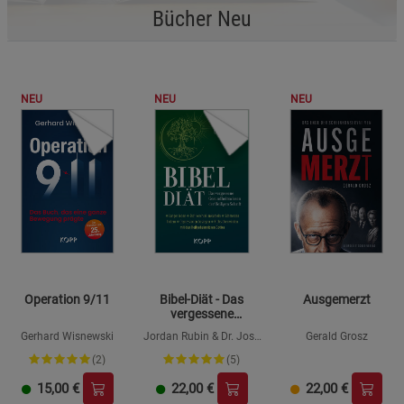
Bücher Neu
NEU
NEU
NEU
Operation 9/11
Bibel-Diät - Das
Ausgemerzt
vergessene
Gesundheitswissen
Gerhard Wisnewski
Jordan Rubin & Dr. Josh
Gerald Grosz
der Heiligen Schrift
Axe
(2)
(5)
15,00
€
22,00
€
22,00
€