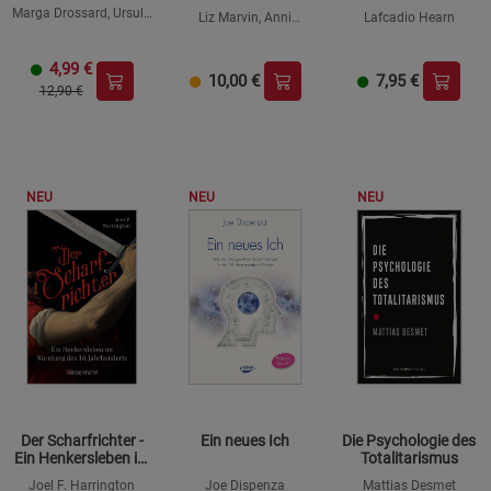
Reportagen aus dem
Marga Drossard, Ursula
Liz Marvin, Anni
Lafcadio Hearn
Land der
Letschert
Davidson
aufgehenden Sonne
4,99
€
10,00
€
7,95
€
12,90 €
NEU
NEU
NEU
Der Scharfrichter -
Ein neues Ich
Die Psychologie des
Ein Henkersleben im
Totalitarismus
Nürnberg des 16.
Joel F. Harrington
Joe Dispenza
Mattias Desmet