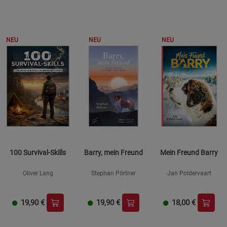
NEU
NEU
NEU
100 Survival-Skills
Barry, mein Freund
Mein Freund Barry
Oliver Lang
Stephan Pörtner
Jan Poldervaart
19,90
€
19,90
€
18,00
€