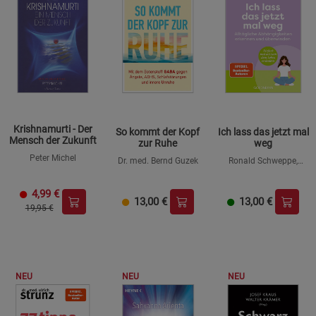
Krishnamurti - Der
So kommt der Kopf
Ich lass das jetzt mal
Mensch der Zukunft
zur Ruhe
weg
Peter Michel
Dr. med. Bernd Guzek
Ronald Schweppe,
Aljoscha Long
4,99
€
13,00
€
13,00
€
19,95 €
NEU
NEU
NEU