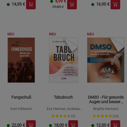
4,99
€
14,95
€
16,95
€
29,80 €
NEU
NEU
NEU
Fangschuß
Tabubruch
DMSO - Für gesunde
Augen und bessere
Sehkraft
Kurt Hättasch
Eva Herman, Andreas
Brigitte Hamann
Popp
(3)
(24)
22,00
€
18,00
€
12,00
€