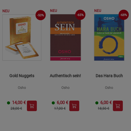
NEU
NEU
NEU
-68%
-65%
-50%
Gold Nuggets
Authentisch sein!
Das Hara Buch
Osho
Osho
Osho
14,00
€
6,00
€
6,00
€
28,00 €
17,00 €
18,50 €