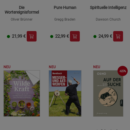
Die
Pure Human
Spirituelle Intelligenz
Wortereignisformel
Oliver Brünner
Gregg Braden
Dawson Church
21,99
€
22,99
€
24,99
€
NEU
NEU
NEU
-65%