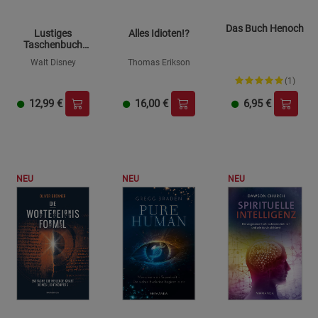
Das Buch Henoch
Lustiges
Alles Idioten!?
Taschenbuch
Mystery 03
Walt Disney
Thomas Erikson
(1)
12,99
€
16,00
€
6,95
€
NEU
NEU
NEU