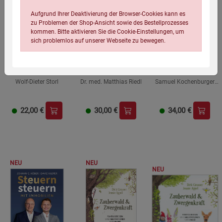
Aufgrund Ihrer Deaktivierung der Browser-Cookies kann es
zu Problemen der Shop-Ansicht sowie des Bestellprozesses
kommen. Bitte aktivieren Sie die Cookie-Einstellungen, um
sich problemlos auf unserer Webseite zu bewegen.
Mein Gartenkalender
Meine 80 besten
Richtig essen bei
2027
Rezepte für eine
Osteoporose
gesunde Leber
Wolf-Dieter Storl
Dr. med. Matthias Riedl
Samuel Kochenburger,
Bettina Matthaei
22,00
€
30,00
€
34,00
€
Einstellungen speichern für die Gruppe
Einstellungen speichern für die Gruppe
Einstellungen speichern für die Gruppe
Zurück
Einwilligung nicht erteilen
NEU
NEU
NEU
Notwendige Cookies (5)
Beschreibung Notwendige Cookies
Cookie-Informationen
anzeigen