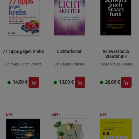
77 Tipps gegen Krebs
Lichtarbeiter
Schwarzbuch
Staatsfunk
Dr. med. Ulrich Strunz
Sahvanna Arienta
Josef Kraus, Walter
Krämer (Hrsg.)
14,00
€
13,00
€
26,00
€
NEU
NEU
NEU