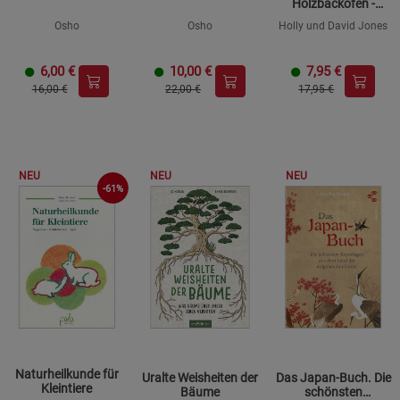
Holzbackofen -
Fladen und
Osho
Osho
Holly und David Jones
Flammkuchen
6,00
€
10,00
€
7,95
€
16,00 €
22,00 €
17,95 €
NEU
NEU
NEU
-61%
Naturheilkunde für
Uralte Weisheiten der
Das Japan-Buch. Die
Kleintiere
Bäume
schönsten