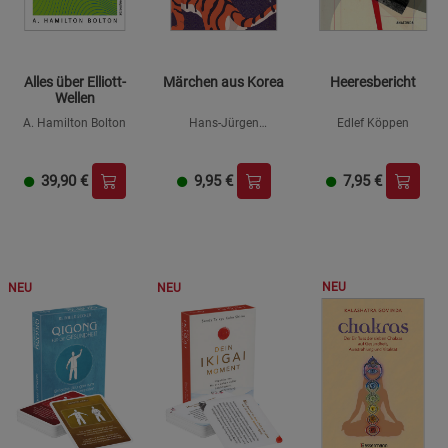
Alles über Elliott-
Märchen aus Korea
Heeresbericht
Wellen
A. Hamilton Bolton
Hans-Jürgen
Edlef Köppen
Zaborowski (Hrsg.)
39,90
€
9,95
€
7,95
€
NEU
NEU
NEU