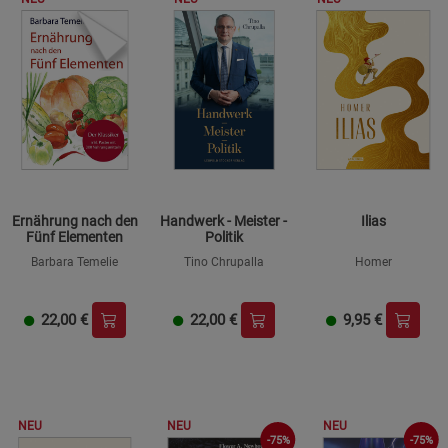
Ernährung nach den
Handwerk - Meister -
Ilias
Fünf Elementen
Politik
Barbara Temelie
Tino Chrupalla
Homer
22,00
€
22,00
€
9,95
€
NEU
NEU
NEU
-75%
-75%