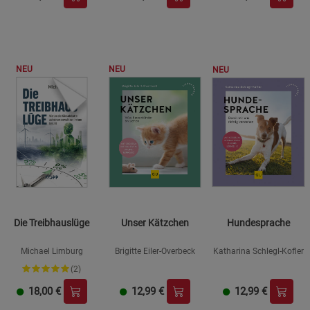
NEU
NEU
NEU
Die Treibhauslüge
Unser Kätzchen
Hundesprache
Michael Limburg
Brigitte Eiler-Overbeck
Katharina Schlegl-Kofler
(2)
18,00
€
12,99
€
12,99
€