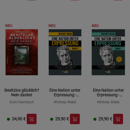
NEU
NEU
NEU
Besitzlos glücklich?
Eine Nation unter
Eine Nation unter
Nein danke!
Erpressung -
Erpressung -
Blackmail, Band 2
Blackmail, Band 1
Erich Hambach
Whitney Webb
Whitney Webb
34,90
€
29,90
€
29,90
€