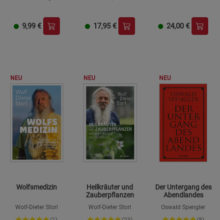
Jahrhunderts
9,99
€
17,95
€
24,00
€
NEU
NEU
NEU
Wolfsmedizin
Heilkräuter und
Der Untergang des
Zauberpflanzen
Abendlandes
Wolf-Dieter Storl
Wolf-Dieter Storl
Oswald Spengler