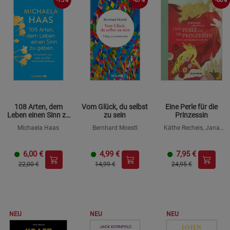
-73%
-68%
-67%
108 Arten, dem
Vom Glück, du selbst
Eine Perle für die
Leben einen Sinn zu
zu sein
Prinzessin
geben
Michaela Haas
Bernhard Moestl
Käthe Recheis, Jana
Walczyk
6,00
€
4,99
€
7,95
€
22,00 €
14,99 €
24,95 €
NEU
NEU
NEU