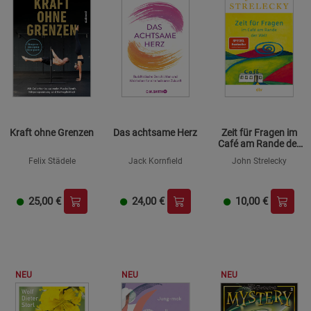
Kraft ohne Grenzen
Das achtsame Herz
Zeit für Fragen im
Café am Rande der
Welt
Felix Städele
Jack Kornfield
John Strelecky
25,00
€
24,00
€
10,00
€
NEU
NEU
NEU