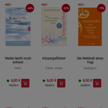
NEU
NEU
NEU
-65%
-73%
-67%
Weder leicht noch
Körpergeflüster
Die Weisheit eines
schwer
Yogi
Osho
Katrin Jonas
Sadhguru
6,00
€
6,00
€
6,00
€
16,95 €
18,00 €
22,00 €