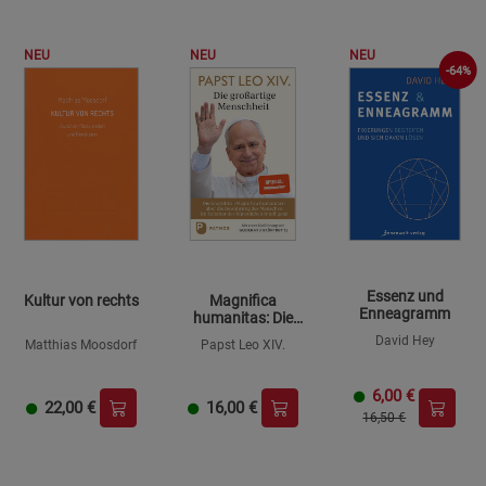
NEU
NEU
NEU
-64%
Essenz und
Kultur von rechts
Magnifica
Enneagramm
humanitas: Die
großartige
David Hey
Matthias Moosdorf
Papst Leo XIV.
Menschheit
6,00
€
22,00
€
16,00
€
16,50 €