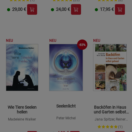
(1)
(23)
(8)
29,00
€
24,00
€
17,95
€
NEU
NEU
NEU
-83%
Seelenlicht
Wie Tiere Seelen
Backöfen in Haus
heilen
und Garten selbst
gebaut
Peter Michel
Madeleine Walker
Jana Spitzer, Reiner
Dittrich
(1)