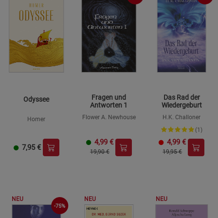
Fragen und
Das Rad der
Odyssee
Antworten 1
Wiedergeburt
Flower A. Newhouse
H.K. Challoner
Homer
(1)
4,99
€
4,99
€
7,95
€
19,90 €
19,95 €
NEU
NEU
NEU
-75%