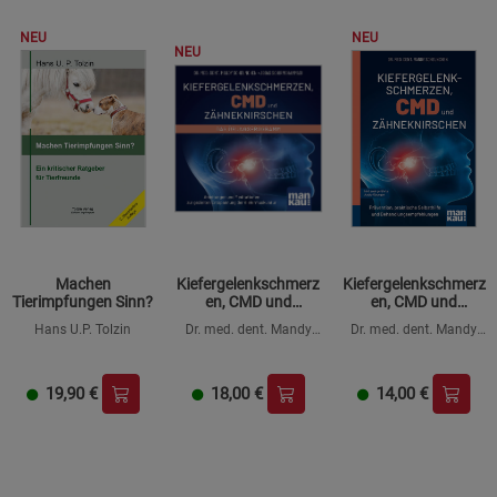
NEU
NEU
NEU
Machen
Kiefergelenkschmerz
Kiefergelenkschmerz
Tierimpfungen Sinn?
en, CMD und
en, CMD und
Zähneknirschen. Das
Zähneknirschen.
Hans U.P. Tolzin
Dr. med. dent. Mandy
Dr. med. dent. Mandy
Übungsprogramm
Kompakt-Ratgeber
Scheunchen, Abbas
Scheunchen
CD
Schirmohammadi
19,90
€
18,00
€
14,00
€