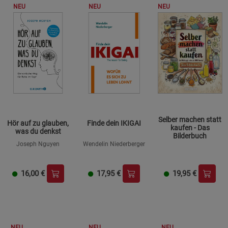
NEU
NEU
NEU
Selber machen statt
Hör auf zu glauben,
Finde dein IKIGAI
kaufen - Das
was du denkst
Bilderbuch
Joseph Nguyen
Wendelin Niederberger
16,00
€
17,95
€
19,95
€
NEU
NEU
NEU