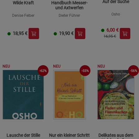
Auf der Suche
Wilde Kraft
Handbuch Messer-
und Axtwerfen
Osho
Denise Felber
Dieter Führer
6,00
€
18,95
€
19,90
€
16,95 €
NEU
NEU
NEU
-62%
-55%
-56%
Lausche der Stille
Nur ein kleiner Schritt
Delikates aus dem