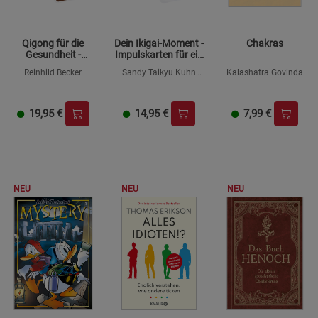
Qigong für die
Dein Ikigai-Moment -
Chakras
Gesundheit -
Impulskarten für ein
Einfache Übungen
Leben voller
Reinhild Becker
Sandy Taikyu Kuhn
Kalashatra Govinda
zum Selbst-
Leichtigkeit, Sinn und
Shimu
Zusammenstellen
Erfüllung
19,95
€
14,95
€
7,99
€
NEU
NEU
NEU