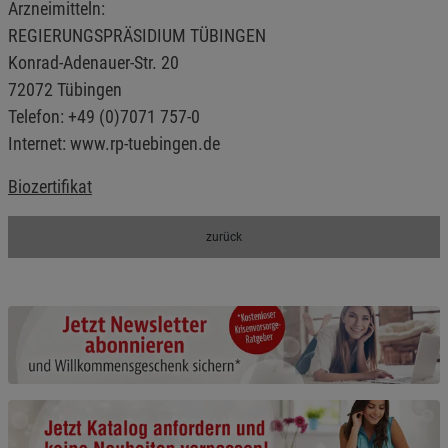
Arzneimitteln:
REGIERUNGSPRÄSIDIUM TÜBINGEN
Statistik Cookies (2)
Statistik Cookies
Konrad-Adenauer-Str. 20
Beschreibung Statistik Cookies
72072 Tübingen
Cookie-Informationen
anzeigen
Telefon: +49 (0)7071 757-0
Internet: www.rp-tuebingen.de
Marketing Cookies (3)
Marketing Cookies
Biozertifikat
Beschreibung Marketing Cookies
Cookie-Informationen
anzeigen
zurück
Datenschutzerklärung
Impressum