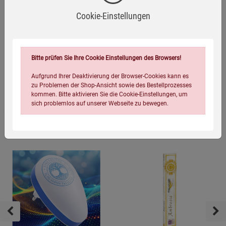
(4)
Cookie-Einstellungen
19,90
€
39,90
€
9,95
€
39.90 €
69.90 €
Bitte prüfen Sie Ihre Cookie Einstellungen des Browsers!
Aufgrund Ihrer Deaktivierung der Browser-Cookies kann es
zu Problemen der Shop-Ansicht sowie des Bestellprozesses
Topseller Haus & Garten
kommen. Bitte aktivieren Sie die Cookie-Einstellungen, um
sich problemlos auf unserer Webseite zu bewegen.
Einstellungen speichern für die Gruppe
Einstellungen speichern für die Gruppe
Einstellungen speichern für die Gruppe
Zurück
Einwilligung nicht erteilen