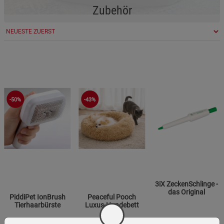
Zubehör
-50%
-43%
3iX ZeckenSchlinge -
das Original
PiddiPet IonBrush
Peaceful Pooch
Tierhaarbürste
Luxus-Hundebett
(22)