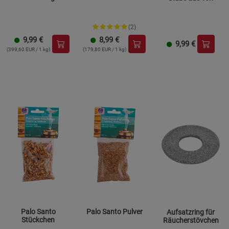
(2)
9,99
€
8,99
€
9,99
€
(399,60 EUR / 1 kg)
(179,80 EUR / 1 kg)
Palo Santo
Palo Santo Pulver
Aufsatzring für
Stückchen
Räucherstövchen