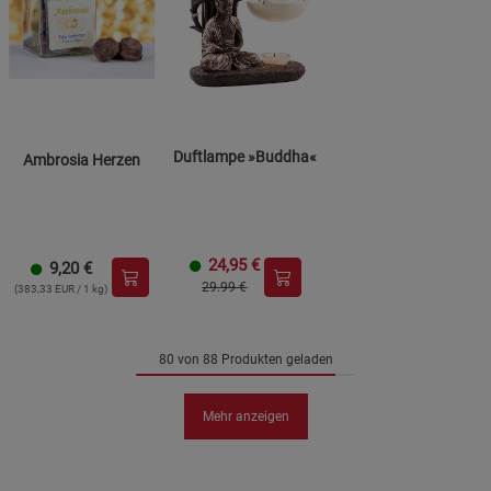
Duftlampe »Buddha«
Ambrosia Herzen
24,95
€
9,20
€
29.99 €
(383,33 EUR / 1 kg)
80 von 88 Produkten geladen
Mehr anzeigen