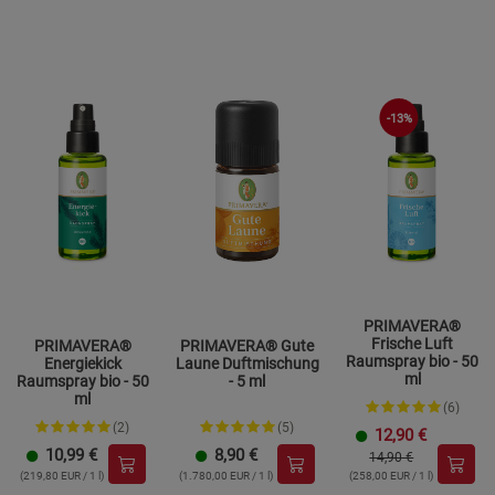
-13%
PRIMAVERA®
Frische Luft
PRIMAVERA®
PRIMAVERA® Gute
Raumspray bio - 50
Energiekick
Laune Duftmischung
ml
Raumspray bio - 50
- 5 ml
ml
(6)
(2)
(5)
12,90
€
10,99
€
8,90
€
14,90 €
(219,80 EUR / 1 l)
(1.780,00 EUR / 1 l)
(258,00 EUR / 1 l)