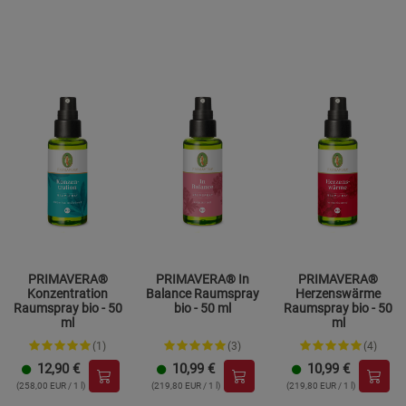
PRIMAVERA®
PRIMAVERA® In
PRIMAVERA®
Konzentration
Balance Raumspray
Herzenswärme
Raumspray bio - 50
bio - 50 ml
Raumspray bio - 50
ml
ml
(1)
(3)
(4)
12,90
€
10,99
€
10,99
€
(258,00 EUR / 1 l)
(219,80 EUR / 1 l)
(219,80 EUR / 1 l)