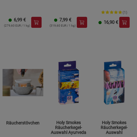
(1)
6,99
€
7,99
€
16,90
€
(279,60 EUR / 1 kg)
(319,60 EUR / 1 kg)
Holy Smokes
Holy Smokes
Räucherstövchen
Räucherkegel-
Räucherkegel-
Auswahl Ayurveda
Auswahl