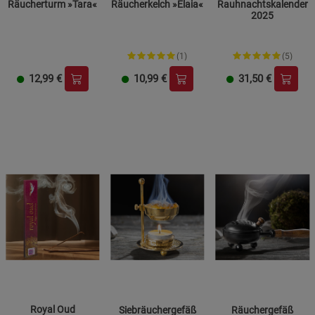
Räucherturm »Tara«
Räucherkelch »Elaia«
Rauhnachtskalender
2025
(1)
(5)
12,99
€
10,99
€
31,50
€
Royal Oud
Siebräuchergefäß
Räuchergefäß