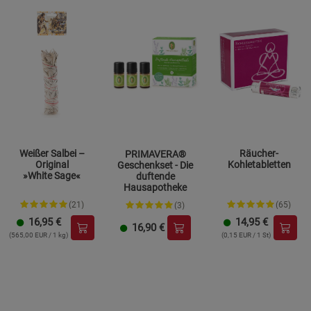
Weißer Salbei –
Räucher-
PRIMAVERA®
Original
Kohletabletten
Geschenkset - Die
»White Sage«
duftende
Hausapotheke
(21)
(65)
(3)
16,95
€
14,95
€
16,90
€
(565,00 EUR / 1 kg)
(0,15 EUR / 1 St)