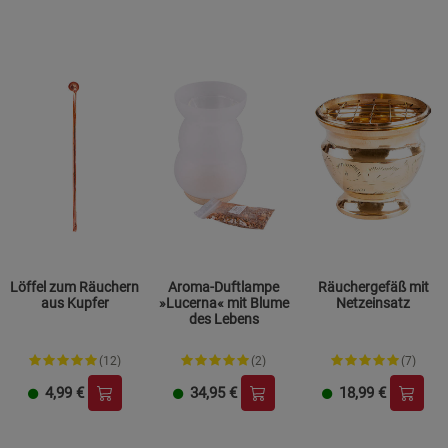
Löffel zum Räuchern
Aroma-Duftlampe
Räuchergefäß mit
aus Kupfer
»Lucerna« mit Blume
Netzeinsatz
des Lebens
(12)
(2)
(7)
4,99
€
34,95
€
18,99
€