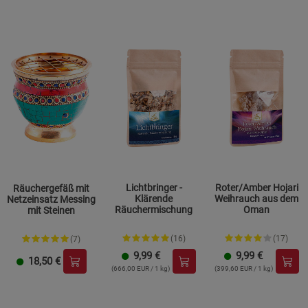
Lichtbringer -
Roter/Amber Hojari
Räuchergefäß mit
Klärende
Weihrauch aus dem
Netzeinsatz Messing
Räuchermischung
Oman
mit Steinen
(16)
(17)
(7)
9,99
€
9,99
€
18,50
€
(666,00 EUR / 1 kg)
(399,60 EUR / 1 kg)