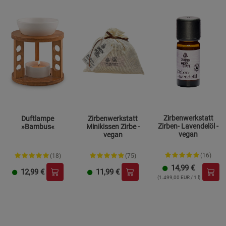
Zirbenwerkstatt
Duftlampe
Zirbenwerkstatt
Zirben- Lavendelöl -
»Bambus«
Minikissen Zirbe -
vegan
vegan
(16)
(18)
(75)
14,99
€
12,99
€
11,99
€
(1.499,00 EUR / 1 l)