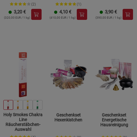
(2)
(1)
3,20
€
4,10
€
3,90
€
(320,00 EUR / 1 kg)
(410,00 EUR / 1 kg)
(390,00 EUR / 1 kg)
Holy Smokes Chakra
Geschenkset
Geschenkset
Line
Hexenkistchen
Energetische
Räucherstäbchen-
Hausreinigung
Auswahl