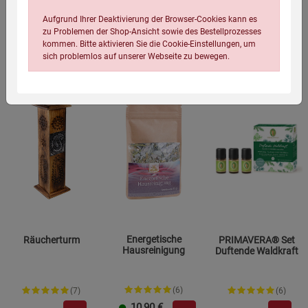
34,99
€
34,99
€
5,99
€
Aufgrund Ihrer Deaktivierung der Browser-Cookies kann es
zu Problemen der Shop-Ansicht sowie des Bestellprozesses
kommen. Bitte aktivieren Sie die Cookie-Einstellungen, um
sich problemlos auf unserer Webseite zu bewegen.
Einstellungen speichern für die Gruppe
Einstellungen speichern für die Gruppe
Einstellungen speichern für die Gruppe
Zurück
Einwilligung nicht erteilen
Energetische
Räucherturm
PRIMAVERA® Set
Hausreinigung
Duftende Waldkraft
Notwendige Cookies (5)
Beschreibung Notwendige Cookies
(6)
(7)
(6)
Cookie-Informationen
anzeigen
10,90
€