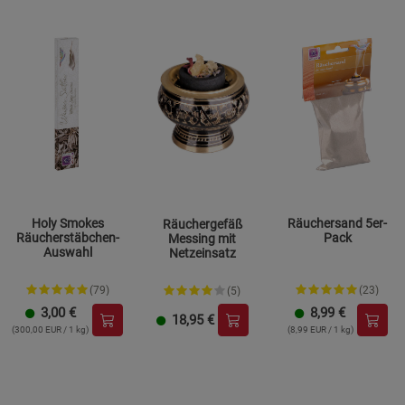
Holy Smokes
Räuchersand 5er-
Räuchergefäß
Räucherstäbchen-
Pack
Messing mit
Auswahl
Netzeinsatz
(79)
(23)
(5)
3,00
€
8,99
€
18,95
€
(300,00 EUR / 1 kg)
(8,99 EUR / 1 kg)