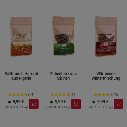
Weihrauch Harrabi
Zirbenharz aus
Wärmende
aus Nigeria
Sibirien
Wintermischung
(14)
(32)
(5)
9,99
€
9,99
€
9,99
€
(399,60 EUR / 1 kg)
(399,60 EUR / 1 kg)
(666,00 EUR / 1 kg)