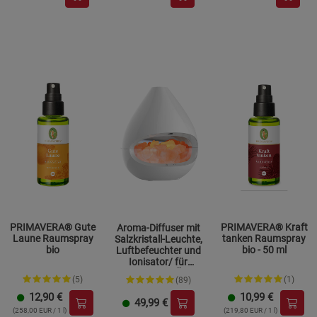
PRIMAVERA® Gute
PRIMAVERA® Kraft
Aroma-Diffuser mit
Laune Raumspray
tanken Raumspray
Salzkristall-Leuchte,
bio
bio - 50 ml
Luftbefeuchter und
Ionisator/ für
ätherische Öle
(5)
(1)
(89)
12,90
€
10,99
€
49,99
€
(258,00 EUR / 1 l)
(219,80 EUR / 1 l)