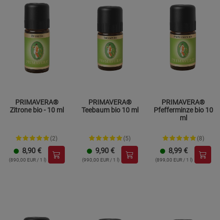
PRIMAVERA®
PRIMAVERA®
PRIMAVERA®
Zitrone bio - 10 ml
Teebaum bio 10 ml
Pfefferminze bio 10
ml
(2)
(5)
(8)
8,90
€
9,90
€
8,99
€
(890,00 EUR / 1 l)
(990,00 EUR / 1 l)
(899,00 EUR / 1 l)