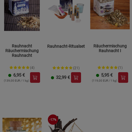
Rauhnacht
Räuchermischung
Rauhnacht-Ritualset
Räuchermischung
Rauhnacht I
Rauhnacht
(4)
(1)
(21)
6,95
€
5,95
€
32,99
€
(139,00 EUR / 1 kg)
(119,00 EUR / 1 kg)
-17%