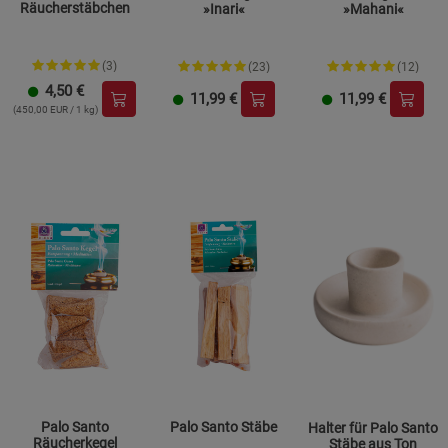
Räucherstäbchen
»Inari«
»Mahani«
(3)
(23)
(12)
4,50
€
11,99
€
11,99
€
(450,00 EUR / 1 kg)
Palo Santo
Palo Santo Stäbe
Halter für Palo Santo
Räucherkegel
Stäbe aus Ton