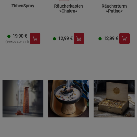
ZirbenSpray
Räucherkasten
Räucherturm
»Chakra«
»Patina«
19,90
€
12,99
€
12,99
€
(199,00 EUR / 1 l)