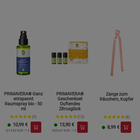
PRIMAVERA® Ganz
PRIMAVERA®
Zange zum
entspannt
Geschenkset
Räuchern, Kupfer
Raumspray bio - 50
Duftendes
ml
Zitrusglück
(5)
(13)
(8)
10,99
€
13,90
€
8,99
€
(219,80 EUR / 1 l)
(926,67 EUR / 1 l)