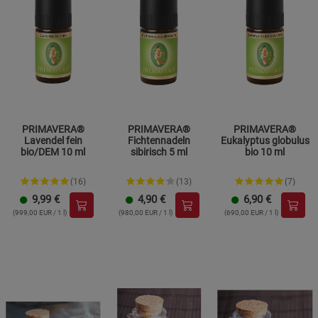
PRIMAVERA®
PRIMAVERA®
PRIMAVERA®
Lavendel fein
Fichtennadeln
Eukalyptus globulus
bio/DEM 10 ml
sibirisch 5 ml
bio 10 ml
(16)
(13)
(7)
9,99
€
4,90
€
6,90
€
(999,00 EUR / 1 l)
(980,00 EUR / 1 l)
(690,00 EUR / 1 l)