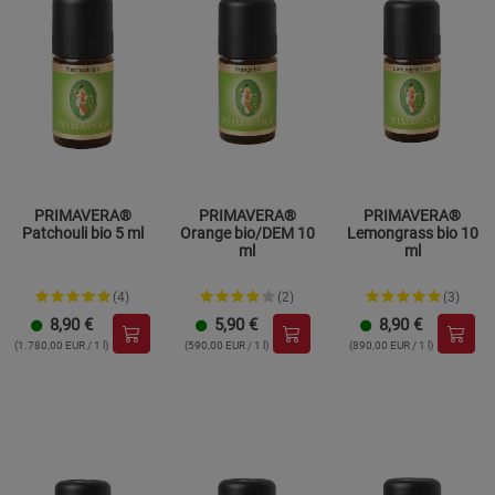
PRIMAVERA®
PRIMAVERA®
PRIMAVERA®
Patchouli bio 5 ml
Orange bio/DEM 10
Lemongrass bio 10
ml
ml
(4)
(2)
(3)
8,90
€
5,90
€
8,90
€
(1.780,00 EUR / 1 l)
(590,00 EUR / 1 l)
(890,00 EUR / 1 l)