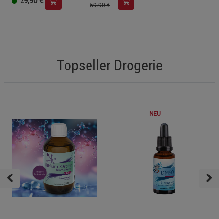
29,90
€
Beschreibung Funktionale Cookies
59.90 €
Cookie-Informationen
anzeigen
Statistik Cookies (2)
Statistik Cookies
Topseller Drogerie
Beschreibung Statistik Cookies
Cookie-Informationen
anzeigen
Marketing Cookies (3)
Marketing Cookies
NEU
Beschreibung Marketing Cookies
Cookie-Informationen
anzeigen
Datenschutzerklärung
Impressum