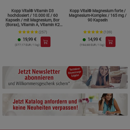
Statistik Cookies (2)
Statistik Cookies
Kopp Vital® Vitamin D3
Kopp Vital® Magnesium forte /
Beschreibung Statistik Cookies
hochdosiert / 10.000 IE / 60
Magnesium-Komplex / 165 mg /
Kapseln / mit Magnesium, Bor
90 Kapseln
(Borax), Vitamin A, Vitamin K2
Cookie-Informationen
anzeigen
und Zink
(257)
(139)
19,99
€
14,99
€
Marketing Cookies (3)
Marketing Cookies
(377,17 EUR / 1 kg)
(194,68 EUR / 1 kg)
Beschreibung Marketing Cookies
Cookie-Informationen
anzeigen
Datenschutzerklärung
Impressum