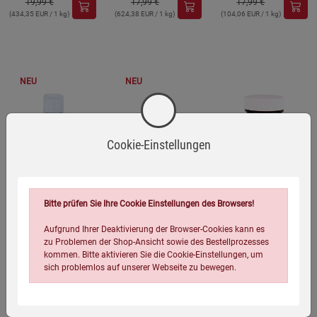
19,99 €
17,99 €
17,99 €
(434,35 EUR / 1 kg)
(624,38 EUR / 1 kg)
(104,06 EUR / 1 kg)
NEU
NEU
Cookie-Einstellungen
Bitte prüfen Sie Ihre Cookie Einstellungen des Browsers!
Aufgrund Ihrer Deaktivierung der Browser-Cookies kann es
Kopp Vital®
Kopp Vital®
Kopp Vital® Selen /
zu Problemen der Shop-Ansicht sowie des Bestellprozesses
Isotonisches
Hypertonisches
165 µg / 30 Kapseln
kommen. Bitte aktivieren Sie die Cookie-Einstellungen, um
Meerwasser
Meerwasser
sich problemlos auf unserer Webseite zu bewegen.
(1)
(5)
9,99
€
9,99
€
5,99
€