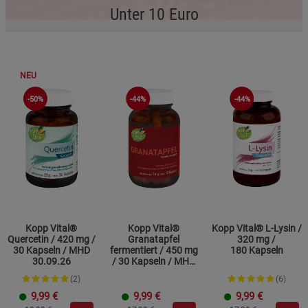
Unter 10 Euro
NEU
-50%
-44%
-44%
Kopp Vital®
Kopp Vital®
Kopp Vital® L-Lysin /
Quercetin / 420 mg /
Granatapfel
320 mg /
30 Kapseln / MHD
fermentiert / 450 mg
180 Kapseln
30.09.26
/ 30 Kapseln / MHD
30.09.26
(2)
(6)
9,99
€
9,99
€
9,99
€