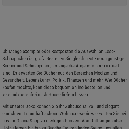
Notwendige Cookies (5)
Beschreibung Notwendige Cookies
Cookie-Informationen
anzeigen
Ob Mängelexemplar oder Restposten die Auswahl an Lese-
Funktionale Cookies (1)
Funktionale Cooki
Schnäppchen ist groß. Bestellen Sie gleich heute noch günstige
Beschreibung Funktionale Cookies
Bücher und Schnäppchen, solange die Angebote noch aktuell
Cookie-Informationen
anzeigen
sind. Es erwarten Sie Bücher aus den Bereichen Medizin und
Gesundheit, Lebenskunst, Politik, Finanzen und mehr. Wer Bücher
kaufen möchte, kann diese bequem online bestellen und
Statistik Cookies (2)
Statistik Cookies
versandkostenfrei nach Hause liefern lassen.
Beschreibung Statistik Cookies
Mit unserer Deko können Sie Ihr Zuhause stilvoll und elegant
Cookie-Informationen
anzeigen
einrichten. Traumhaft schöne Wohnaccessoires erwarten Sie bei
uns im Online-Shop zu niedrigen Preisen. Von Duftlampen über
Marketing Cookies (3)
Marketing Cookies
Holzlaternen bis hin zu Buddha-Figuren finden Sie bei uns alles,