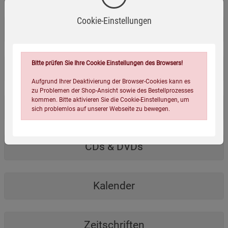
Cookie-Einstellungen
Drogerie
Bitte prüfen Sie Ihre Cookie Einstellungen des Browsers!
Outdoor & Survival
Aufgrund Ihrer Deaktivierung der Browser-Cookies kann es
zu Problemen der Shop-Ansicht sowie des Bestellprozesses
kommen. Bitte aktivieren Sie die Cookie-Einstellungen, um
Haus & Garten
sich problemlos auf unserer Webseite zu bewegen.
CDs & DVDs
Kalender
Einstellungen speichern für die Gruppe
Einstellungen speichern für die Gruppe
Zeitschriften
Einstellungen speichern für die Gruppe
Zurück
Einwilligung nicht erteilen