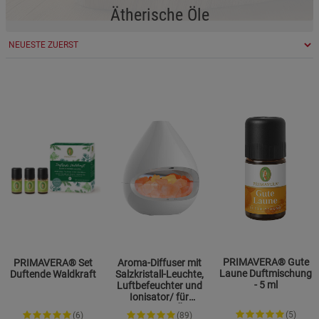
Ätherische Öle
PRIMAVERA® Gute
PRIMAVERA® Set
Aroma-Diffuser mit
Laune Duftmischung
Duftende Waldkraft
Salzkristall-Leuchte,
- 5 ml
Luftbefeuchter und
Ionisator/ für
ätherische Öle
(5)
(6)
(89)