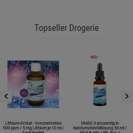
Topseller Drogerie
NEU
Lithium-Orotat - Konzentration
DMSO 3-prozentig in
500 ppm / 5 mg Lithium je 10 ml /
Natriumchloridlösung 30 ml /
hochdosiert
99,9 % rein / Ph. Eur. /