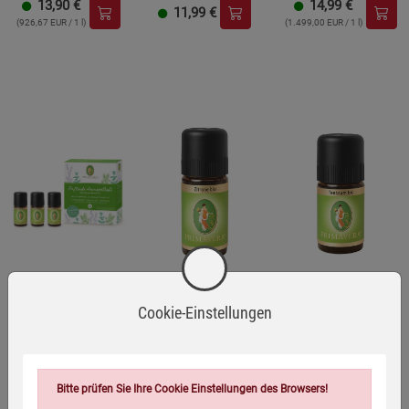
13,90
€
14,99
€
11,99
€
(926,67 EUR / 1 l)
(1.499,00 EUR / 1 l)
Cookie-Einstellungen
PRIMAVERA®
PRIMAVERA®
PRIMAVERA®
Zitrone bio - 10 ml
Teebaum bio 10 ml
Geschenkset - Die
duftende
Hausapotheke
(2)
(5)
(3)
Bitte prüfen Sie Ihre Cookie Einstellungen des Browsers!
8,90
€
9,90
€