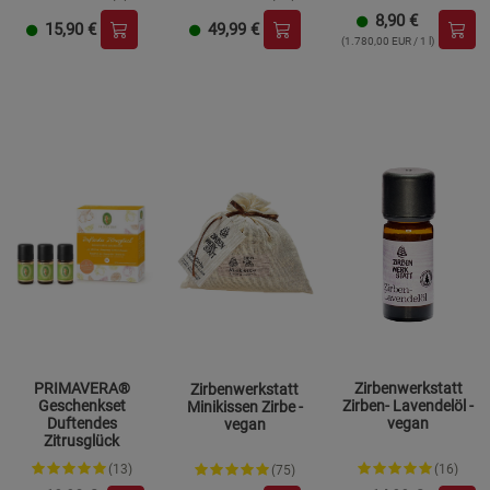
8,90
€
15,90
€
49,99
€
(1.780,00 EUR / 1 l)
PRIMAVERA®
Zirbenwerkstatt
Zirbenwerkstatt
Geschenkset
Zirben- Lavendelöl -
Minikissen Zirbe -
Duftendes
vegan
vegan
Zitrusglück
(13)
(16)
(75)