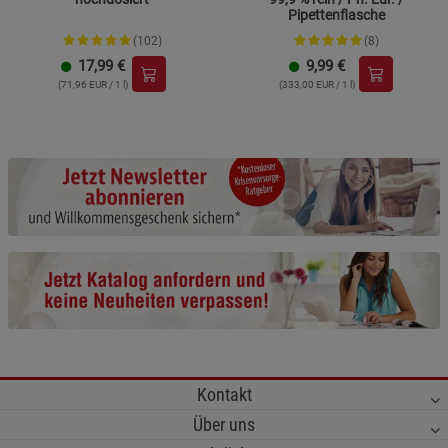
Pipettenflasche
(102)
(8)
17,99
€
9,99
€
(71,96 EUR / 1 l)
(333,00 EUR / 1 l)
Kontakt
Über uns