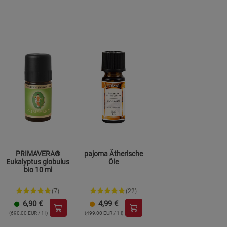
PRIMAVERA®
pajoma Ätherische
Eukalyptus globulus
Öle
bio 10 ml
(7)
(22)
6,90
€
4,99
€
(690,00 EUR / 1 l)
(499,00 EUR / 1 l)