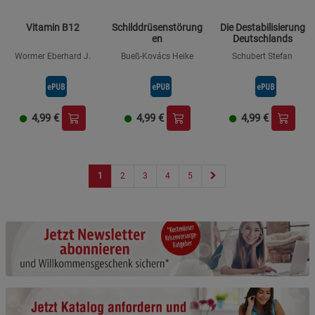
Vitamin B12
Schilddrüsenstörung
Die Destabilisierung
en
Deutschlands
Wormer Eberhard J.
Bueß-Kovács Heike
Schubert Stefan
4,99
€
4,99
€
4,99
€
1
2
3
4
5