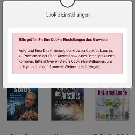
Heilmittel und
Weltmacht
universelle
Lauer Natalie
Engdahl F William
Jung Christian
Wunderwaffe
Cookie-Einstellungen
(2)
(1)
9,00
€
4,99
€
4,99
€
Bitte prüfen Sie Ihre Cookie Einstellungen des Browsers!
Aufgrund Ihrer Deaktivierung der Browser-Cookies kann es
zu Problemen der Shop-Ansicht sowie des Bestellprozesses
kommen. Bitte aktivieren Sie die Cookie-Einstellungen, um
sich problemlos auf unserer Webseite zu bewegen.
Dieses Buch ist ein
Dieses Buch ist ein
Dieses Buch ist ein
E-Book!
E-Book!
E-Book!
Einstellungen speichern für die Gruppe
Einstellungen speichern für die Gruppe