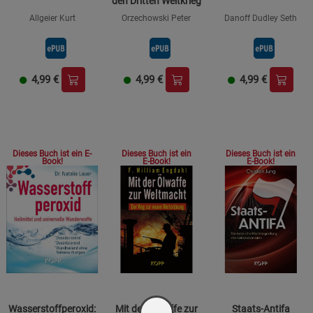
den Dritten Weltkrieg
Allgeier Kurt
Orzechowski Peter
Danoff Dudley Seth
4,99
€
4,99
€
4,99
€
Dieses Buch ist ein
Dieses Buch ist ein
Dieses Buch ist ein E-
E-Book!
E-Book!
Book!
Wasserstoffperoxid:
Mit der Ölwaffe zur
Staats-Antifa