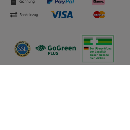
* frühere Preisbindung aufgehoben
**Sonderausgabe in anderer Ausstattung
*** früherer gebundener Ladenpreis
**** Mängelexemplar
Versandkostenfreie Lieferung innerhalb Europas.
Bei Lieferungen ins außereuropäische Ausland werden die tatsächlich
anfallenden Versandkosten berechnet. Mehr Informationen finden Sie
hier
.