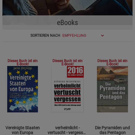
eBooks
SORTIEREN NACH
Dieses Buch ist ein
Dieses Buch ist ein
Dieses Buch ist ein
E-Book!
E-Book!
E-Book!
Vereinigte Staaten
verheimlicht -
Die Pyramiden und
von Europa
vertuscht - vergessen
das Pentagon