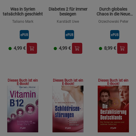
Was in Syrien
Diabetes 2 für immer
Durch globales
tatsächlich geschieht
besiegen
Chaos in die Neue
Weltordnung
Taliano Mark
Karstädt Uwe
Orzechowski Peter
4,99
€
4,99
€
8,99
€
Dieses Buch ist ein
Dieses Buch ist ein
Dieses Buch ist ein
E-Book!
E-Book!
E-Book!