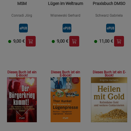
MSM
Lügen im Weltraum
Praxisbuch DMSO
Beschreibung Marketing Cookies
Cookie-Informationen
anzeigen
Conradi Jörg
Wisnewski Gerhard
Schwarz Gabriela
Datenschutzerklärung
Impressum
9,00
€
9,00
€
11,00
€
Dieses Buch ist ein
Dieses Buch ist ein E-
Dieses Buch ist ein
E-Book!
Book!
E-Book!