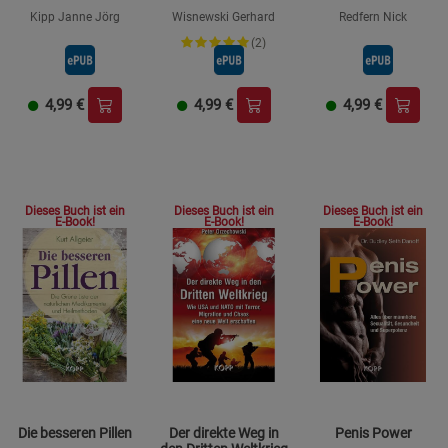
2016
Kipp Janne Jörg
Wisnewski Gerhard
Redfern Nick
(2)
4,99
€
4,99
€
4,99
€
Dieses Buch ist ein
Dieses Buch ist ein
Dieses Buch ist ein
E-Book!
E-Book!
E-Book!
Die besseren Pillen
Der direkte Weg in
Penis Power