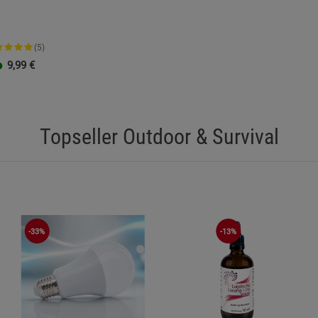
Funktionale Cookies (1)
Funktionale Co
Beschreibung Funktionale Cookies
(5)
Cookie-Informationen
anzeigen
9,99
€
Statistik Cookies (2)
Statistik Cookie
Beschreibung Statistik Cookies
Topseller Outdoor & Survival
Cookie-Informationen
anzeigen
Marketing Cookies (3)
Marketing Cook
Beschreibung Marketing Cookies
-33%
-13%
Cookie-Informationen
anzeigen
Datenschutzerklärung
Impressum