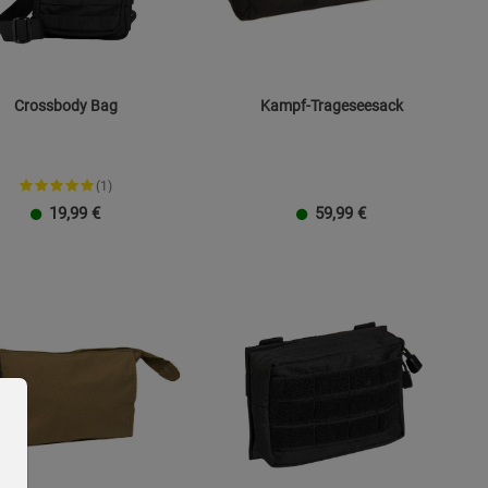
Crossbody Bag
Kampf-Trageseesack
(1)
19,99
€
59,99
€