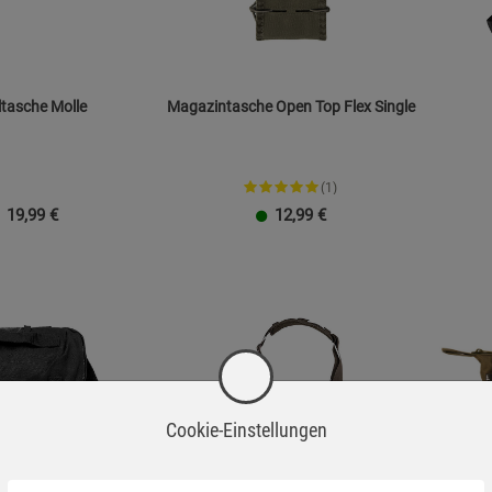
ltasche Molle
Magazintasche Open Top Flex Single
(1)
19,99
€
12,99
€
Cookie-Einstellungen