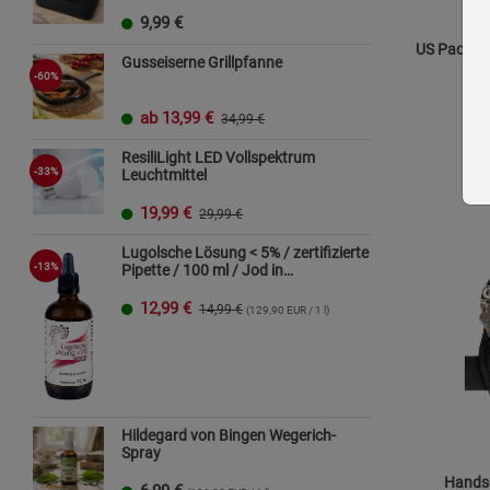
9,99
€
US Packta
Gusseiserne Grillpfanne
-60%
ab
13,99
€
34,99 €
ResiliLight LED Vollspektrum
-33%
Leuchtmittel
19,99
€
29,99 €
Lugolsche Lösung < 5% / zertifizierte
-13%
Pipette / 100 ml / Jod in
Premiumqualität
12,99
€
14,99 €
(129,90 EUR / 1 l)
Hildegard von Bingen Wegerich-
Spray
Handsc