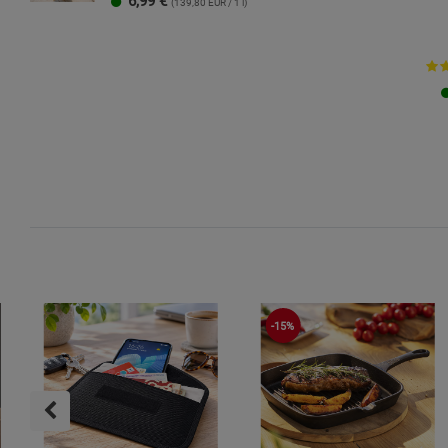
6,99
€
(139,80 EUR / 1 l)
-15%