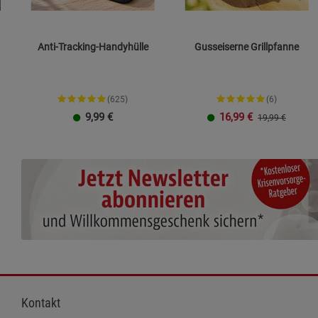
Anti-Tracking-Handyhülle
Gusseiserne Grillpfanne
(625)
(6)
9,99
€
16,99
€
19,99 €
Größe L
Größe XXL
23 cm
26 cm
Kontakt