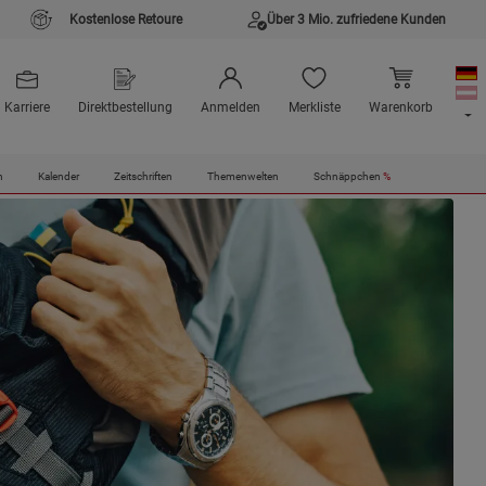
Kostenlose Retoure
Über 3 Mio. zufriedene Kunden
Karriere
Direktbestellung
Anmelden
Merkliste
Warenkorb
n
Kalender
Zeitschriften
Themenwelten
Schnäppchen
%