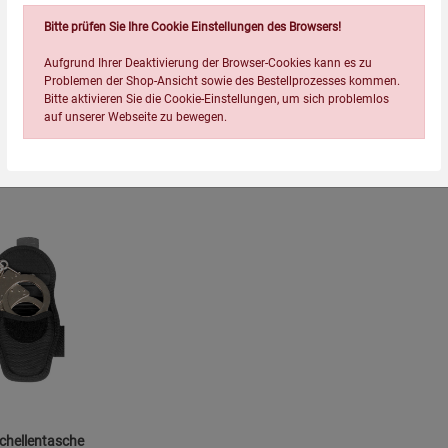
Bitte prüfen Sie Ihre Cookie Einstellungen des Browsers!
sche M67 mit Gurt
Sling Bag Multifunktion
Aufgrund Ihrer Deaktivierung der Browser-Cookies kann es zu
Problemen der Shop-Ansicht sowie des Bestellprozesses kommen.
Bitte aktivieren Sie die Cookie-Einstellungen, um sich problemlos
auf unserer Webseite zu bewegen.
(2)
(39)
16,99
€
24,99
€
Einstellungen speichern für die Gruppe
Einstellungen speichern für die Gruppe
Einstellungen speichern für d
Zurück
Einwilligung nicht erteilen
Notwendige Cookies (5)
Beschreibung Notwendige Cookies
Cookie-Informationen
anzeigen
hellentasche