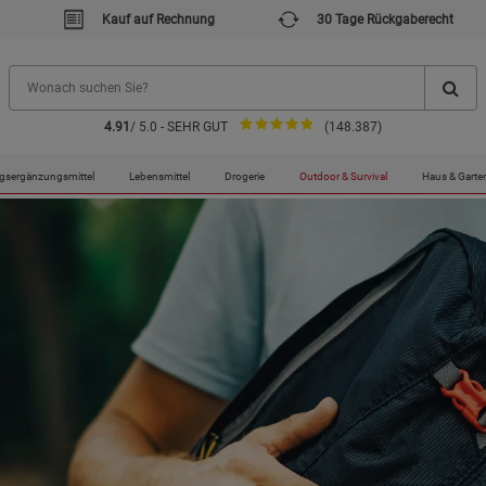
Kauf auf Rechnung
30 Tage Rückgaberecht
4.91
/ 5.0 - SEHR GUT
(148.387)
gsergänzungsmittel
Lebensmittel
Drogerie
Outdoor & Survival
Haus & Garte