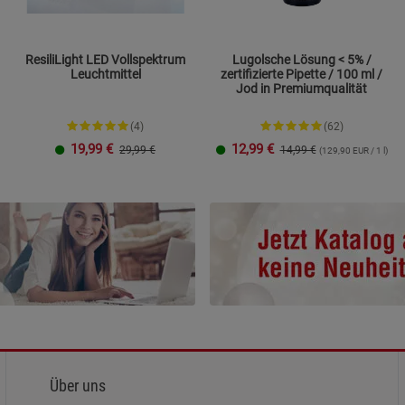
ResiliLight LED Vollspektrum
Lugolsche Lösung < 5% /
Leuchtmittel
zertifizierte Pipette / 100 ml /
Jod in Premiumqualität
(4)
(62)
19,99
€
12,99
€
29,99 €
14,99 €
(129,90 EUR / 1 l)
Über uns