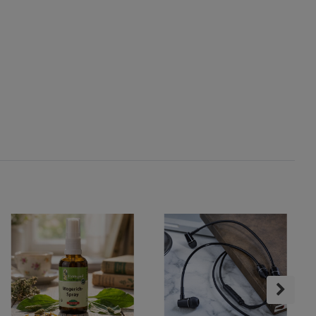
okies
s
ies