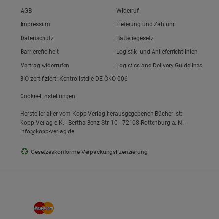
Link zum/zur
AGB
Widerruf
Link zum/zur
Impressum
Lieferung und Zahlung
Link zum/zur
Datenschutz
Batteriegesetz
Link zum/zur
Barrierefreiheit
Logistik- und Anlieferrichtlinien
Vertrag widerrufen
Logistics and Delivery Guidelines
BIO-zertifiziert: Kontrollstelle DE-ÖKO-006
Cookie-Einstellungen
Hersteller aller vom Kopp Verlag herausgegebenen Bücher ist:
Kopp Verlag e.K. - Bertha-Benz-Str. 10 - 72108 Rottenburg a. N. -
info@kopp-verlag.de
♻
Gesetzeskonforme Verpackungslizenzierung