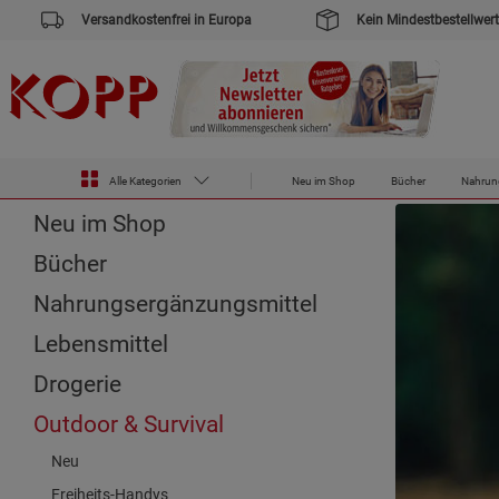
Versandkostenfrei in Europa
Kein Mindestbestellwert
Zur Startseite des Kopp Verlag Online-Shop
Outdoor & Survival
Rucksäcke & Taschen
Taschen
Alle Kategorien
Neu im Shop
Bücher
Nahrun
Neu im Shop
Bücher
Nahrungsergänzungsmittel
Lebensmittel
Drogerie
Outdoor & Survival
Neu
Freiheits-Handys