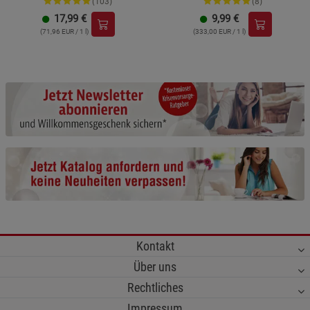
(103)
(8)
17,99
€
9,99
€
(71,96 EUR / 1 l)
(333,00 EUR / 1 l)
Kontakt
Über uns
Rechtliches
Impressum