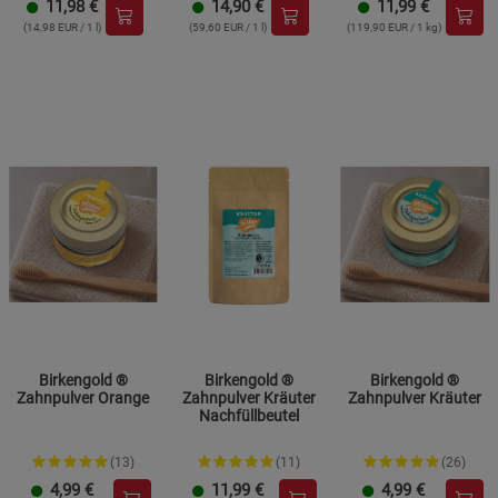
11,98
€
14,90
€
11,99
€
(14,98 EUR / 1 l)
(59,60 EUR / 1 l)
(119,90 EUR / 1 kg)
Birkengold ®
Birkengold ®
Birkengold ®
Zahnpulver Orange
Zahnpulver Kräuter
Zahnpulver Kräuter
Nachfüllbeutel
(13)
(11)
(26)
4,99
€
11,99
€
4,99
€