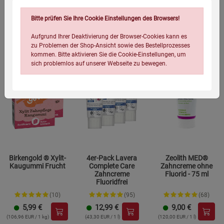
Bitte prüfen Sie Ihre Cookie Einstellungen des Browsers!
Aufgrund Ihrer Deaktivierung der Browser-Cookies kann es
zu Problemen der Shop-Ansicht sowie des Bestellprozesses
kommen. Bitte aktivieren Sie die Cookie-Einstellungen, um
sich problemlos auf unserer Webseite zu bewegen.
Einstellungen speichern für die Gruppe
Einstellungen speichern für die Gruppe
Birkengold ® Xylit-
4er-Pack Lavera
Zeolith MED®
Kaugummi Frucht
Complete Care
Zahncreme ohne
Zahncreme
Fluorid - 75 ml
Einstellungen speichern für die Gruppe
Zurück
Einwilligung nicht erteilen
Fluoridfrei
(10)
(95)
(68)
5,99
€
12,99
€
9,00
€
Notwendige Cookies (5)
(106,96 EUR / 1 kg)
(43,30 EUR / 1 l)
(120,00 EUR / 1 l)