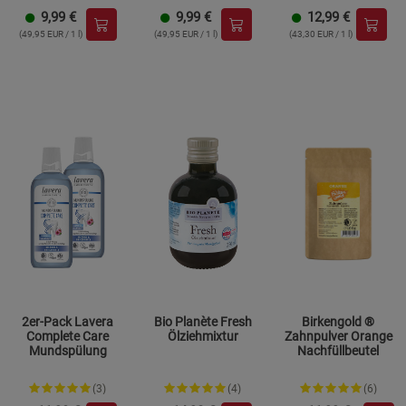
9,99
€
9,99
€
12,99
€
(49,95 EUR / 1 l)
(49,95 EUR / 1 l)
(43,30 EUR / 1 l)
2er-Pack Lavera
Bio Planète Fresh
Birkengold ®
Complete Care
Ölziehmixtur
Zahnpulver Orange
Mundspülung
Nachfüllbeutel
(3)
(4)
(6)