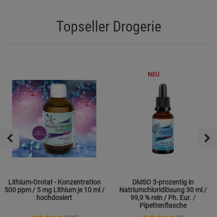
Topseller Drogerie
NEU
Lithium-Orotat - Konzentration
DMSO 3-prozentig in
500 ppm / 5 mg Lithium je 10 ml /
Natriumchloridlösung 30 ml /
hochdosiert
99,9 % rein / Ph. Eur. /
Pipettenflasche