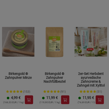
Beschreibung Notwendige Cookies
Cookie-Informationen
anzeigen
Funktionale Cookies (1)
Funktionale Cooki
Beschreibung Funktionale Cookies
Cookie-Informationen
anzeigen
Statistik Cookies (2)
Statistik Cookies
Beschreibung Statistik Cookies
Cookie-Informationen
anzeigen
Birkengold ®
Birkengold ®
2er-Set Herbdent
Zahnpulver Minze
Zahnpulver
ayurvedische
Nachfüllbeutel
Zahncreme &
Marketing Cookies (3)
Marketing Cookies
Zahngel mit Xylitol
Beschreibung Marketing Cookies
(153)
(91)
(51)
4,99
€
11,99
€
11,95
€
Cookie-Informationen
anzeigen
(166,33 EUR / 1 kg)
(119,90 EUR / 1 kg)
(74,69 EUR / 1 l)