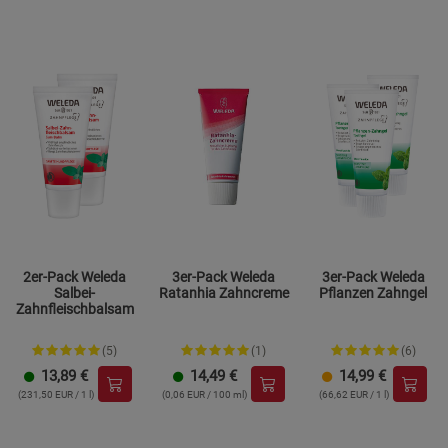
2er-Pack Weleda
3er-Pack Weleda
3er-Pack Weleda
Salbei-
Ratanhia Zahncreme
Pflanzen Zahngel
Zahnfleischbalsam
(5)
(1)
(6)
13,89
€
14,49
€
14,99
€
(231,50 EUR / 1 l)
(0,06 EUR / 100 ml)
(66,62 EUR / 1 l)