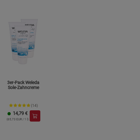
3er-Pack Weleda
Sole-Zahncreme
(14)
14,79
€
(65,73 EUR / 1 l)