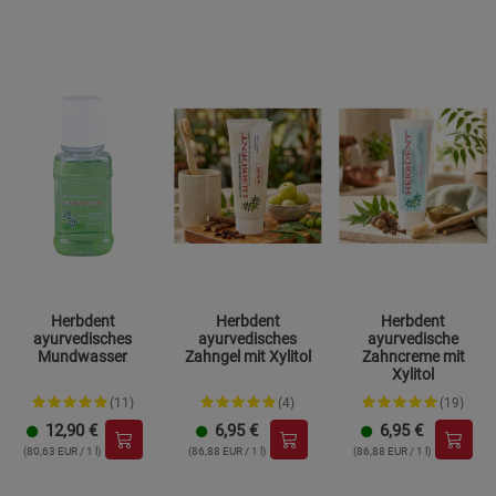
Datenschutzerklärung
Impressum
Herbdent
Herbdent
Herbdent
ayurvedisches
ayurvedisches
ayurvedische
Mundwasser
Zahngel mit Xylitol
Zahncreme mit
Xylitol
(11)
(4)
(19)
12,90
€
6,95
€
6,95
€
(80,63 EUR / 1 l)
(86,88 EUR / 1 l)
(86,88 EUR / 1 l)