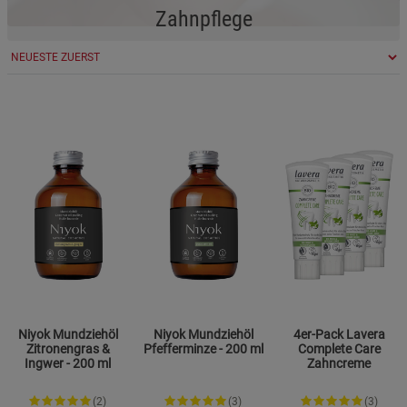
Zahnpflege
Niyok Mundziehöl
Niyok Mundziehöl
4er-Pack Lavera
Zitronengras &
Pfefferminze - 200 ml
Complete Care
Ingwer - 200 ml
Zahncreme
(2)
(3)
(3)