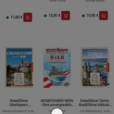
Travel World
Andrea Bieber
alle Traumorte und
Sehenswürdigkeiten
und erleben Sie
Kulinari...
15,90
€
19,90
€
11,80
€
Reiseführer
REISEFÜHRER WIEN
Reiseführer Zürich.
Oberbayern.
- Eine unvergessliche
Stadtführer inklusive
Regioführer inklusive
Reise: Erkunden Sie
E-Book.
Marlis Kappelhoff, Katja
Travel World
Lilli Rebensburg, Julia
EBuch. Ausflugsziele,
alle Traumorte und
Ausflugsziele,