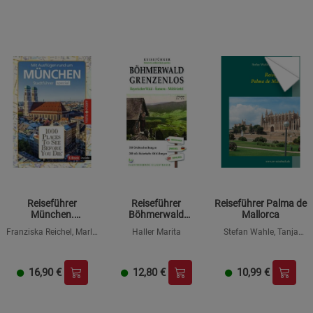
Reiseführer
Reiseführer
Reiseführer Palma de
München.
Böhmerwald
Mallorca
Stadtführer inklusive
grenzenlos
Franziska Reichel, Marlis
Haller Marita
Stefan Wahle, Tanja
E-Book.
Kappelhoff
Wahle
Ausflugsziele,
Sehenswürdigkeiten,
Restaurant & Hotels
16,90
€
12,80
€
10,99
€
uvm.