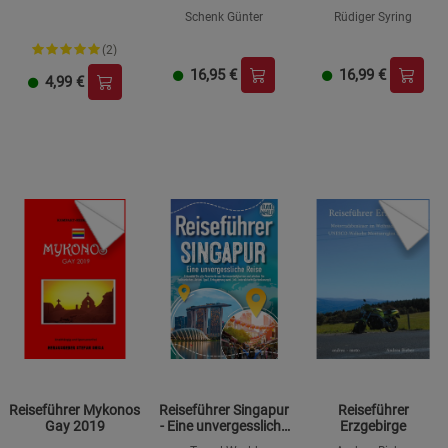
Schenk Günter
Rüdiger Syring
(2)
16,95
€
16,99
€
4,99
€
Reiseführer Mykonos
Reiseführer Singapur
Reiseführer
Gay 2019
- Eine unvergessliche
Erzgebirge
Reise: Erkunden Sie