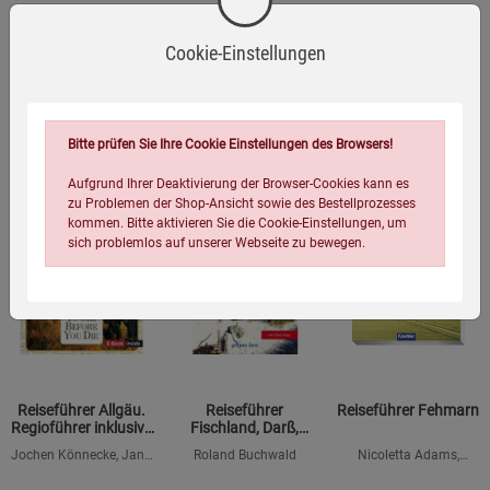
Wegener
Rotter
Sehenswürdigkeiten,
Sehenswürdigkeiten
Sehenswürdigkeiten,
Restaurants & Hotels
und erleben Sie
Restaurant & Hotels
uvm.
kulinarische...
uvm.
16,90
€
15,90
€
16,90
€
Cookie-Einstellungen
Bitte prüfen Sie Ihre Cookie Einstellungen des Browsers!
Aufgrund Ihrer Deaktivierung der Browser-Cookies kann es
zu Problemen der Shop-Ansicht sowie des Bestellprozesses
kommen. Bitte aktivieren Sie die Cookie-Einstellungen, um
sich problemlos auf unserer Webseite zu bewegen.
Reiseführer Allgäu.
Reiseführer
Reiseführer Fehmarn
Regioführer inklusive
Fischland, Darß,
Einstellungen speichern für die Gruppe
Einstellungen speichern für die Gruppe
EBuch. Ausflugsziele,
Zingst
Jochen Könnecke, Jana
Roland Buchwald
Nicoletta Adams,
Sehenswürdigkeiten,
Heinzelmann
Ottmar Heinze
Restaurants & Hotels