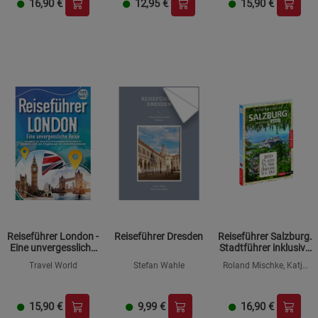
und erleben Sie
16,90
€
12,95
€
15,90
€
Beschreibung Marketing Cookies
kulinarisc...
Cookie-Informationen
anzeigen
Datenschutzerklärung
Impressum
Reiseführer London -
Reiseführer Dresden
Reiseführer Salzburg.
Eine unvergessliche
Stadtführer inklusive
Reise : Erkunden Sie
EBuch. Ausflugsziele,
Travel World
Stefan Wahle
Roland Mischke, Katja
alle Traumorte und
Sehenswürdigkeiten,
Wegener
Sehenswürdigkeiten
Restaurant & Hotels
und erleben Sie
uvm.
Kulinaris...
15,90
€
9,99
€
16,90
€