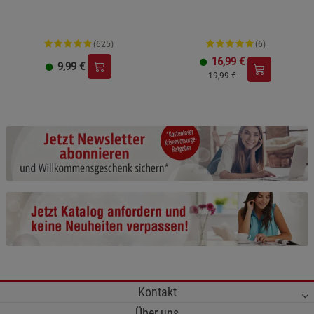
(625)
(6)
16,99
€
9,99
€
19,99 €
Kontakt
Über uns