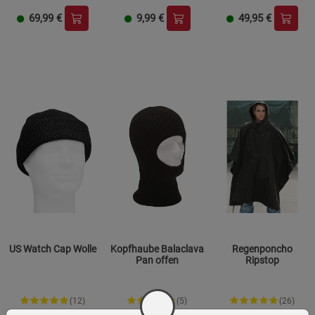
69,99
€
9,99
€
49,95
€
US Watch Cap Wolle
Kopfhaube Balaclava
Regenponcho
Pan offen
Ripstop
(12)
(5)
(26)