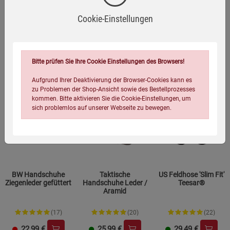
7,95
€
4,95
€
29,89
€
Cookie-Einstellungen
Bitte prüfen Sie Ihre Cookie Einstellungen des Browsers!
Aufgrund Ihrer Deaktivierung der Browser-Cookies kann es
zu Problemen der Shop-Ansicht sowie des Bestellprozesses
kommen. Bitte aktivieren Sie die Cookie-Einstellungen, um
sich problemlos auf unserer Webseite zu bewegen.
BW Handschuhe
Taktische
US Feldhose 'Slim Fit'
Ziegenleder gefüttert
Handschuhe Leder /
Teesar®
Aramid
Einstellungen speichern für die Gruppe
Einstellungen speichern für die Gruppe
(17)
(20)
(22)
Einstellungen speichern für die Gruppe
Zurück
Einwilligung nicht erteilen
22,99
€
25,99
€
29,49
€