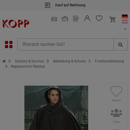
Kauf auf Rechnung
4.91
/ 5.0 - SEHR GUT
(148.387)
Zur Startseite des Kopp Verlag Online-Shop
Outdoor & Survival
Bekleidung & Schuhe
Funktionskleidung
Regenponcho Ripstop
Merken
Teilen