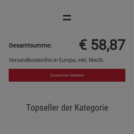
=
Marketing Cookies (3)
Marketing Cookies
Beschreibung Marketing Cookies
Cookie-Informationen
anzeigen
€
58,87
Datenschutzerklärung
Impressum
Gesamtsumme:
Versandkostenfrei in Europa, inkl. MwSt.
Zusammen bestellen
Topseller der Kategorie