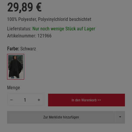
29,89
€
100% Polyester, Polyvinylchlorid beschichtet
Lieferstatus:
Nur noch wenige Stück auf Lager
Artikelnummer:
121966
Farbe:
Schwarz
Menge
In den Warenkorb >>
Toggle D
Zur Merkliste hinzufügen