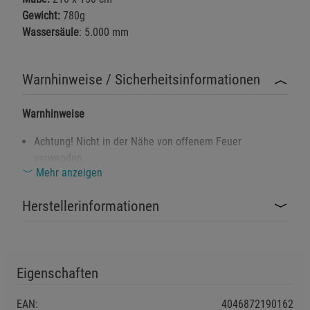
Gewicht:
780g
Wassersäule
: 5.000 mm
Warnhinweise / Sicherheitsinformationen
Warnhinweise
Achtung! Nicht in der Nähe von offenem Feuer
verwenden.
Mehr anzeigen
Erstickungsgefahr: Darf nicht von Kindern
unbeaufsichtigt verwendet werden.
Herstellerinformationen
Das Material Polyvinylchlorid (PVC) kann bei
unsachgemäßer Entsorgung Schadstoffe freisetzen.
Bitte beachten Sie die Entsorgungshinweise.
Eigenschaften
Sicherheitshinweise
EAN:
4046872190162