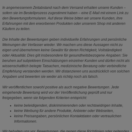
In angemessenem Zeitabstand nach dem Versand erhalten unsere Kunden –
sofern sie im Bestellprozess zugestimmt haben – eine E-Mail mit einem Link zu
den Bewertungsformularen. Auf diese Weise bitten wir unsere Kunden, ihre
Erfahrungen mit den erworbenen Produkten oder unserem Shop mit anderen
Käufern zu teilen.
Die Inhalte der Bewertungen geben individuelle Erfahrungen und persönliche
Meinungen der Verfasser wieder. Wir machen uns diese Aussagen nicht zu
eigen und übernehmen keine Gewähr für deren Richtigkeit, Vollständigkeit
oder Aktualität. Dies gilt insbesondere für gesundheitsbezogene Angaben: Sie
beruhen auf subjektiven Einschätzungen einzelner Kunden und dürfen nicht als
wissenschaftlich belegte Tatsachen, medizinische Beratung oder verbindliche
Empfehlung verstanden werden. Wir distanzieren uns ausdrücklich von solchen
Angaben und bewerten sie weder als richtig noch als falsch.
Wir veröffentlichen sowohl positive als auch negative Bewertungen. Jede
eingehende Bewertung wird vor der Veröffentlichung geprüft und nur
freigegeben, wenn sie folgenden Kriterien entspricht:
keine beleidigenden, diskriminierenden oder rechtswidrigen Inhalte,
keine Werbung für andere Produkte, Anbieter oder Webseiten,
keine Preisangaben, persönlichen Kontaktdaten oder vertraulichen
Informationen.
Wir behalten uns vor, Bewertungen, die gegen diese Richtlinien oder geltendes