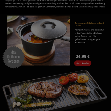
Gusseisen-Teekann
Die emaillierte Innenbeschic
und der Becher sorgt dafür, d
Aromen des Tees erhalten ble
Rezepte, Kaufberatung und viele praktische
Tipps vom Outdoorprofi Carsten Bothe
Das gusseiserne Multitalent meistert Kochen,
Braten, Schmoren, Backen und Räuchern über
Glut und Feuer. Von BBQ-Klassikern bis Brot,
Kuchen und Desserts gelingt nahezu alles. Für
alle Gerichte gilt: Ruhig Glut!