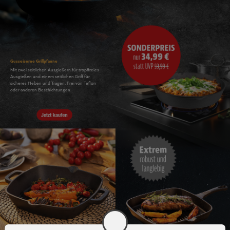
Gusseiserner
Schmortopf XXL
Gusseiserner Topf
mit flachem Grilldeckel
mit Gärkorb und Deckel
Bereits eingebrannt, ist der Topf sofort
Die schwere Ausführung speic
einsatzbereit. Mit jeder Nutzung entsteht eine
zuverlässig und verteilt sie gl
natürliche Patina, die den Geschmack schützt
kräftige Aromen und saftige 
und das Anhaften minimiert.
Begleiter für viele Jahre und