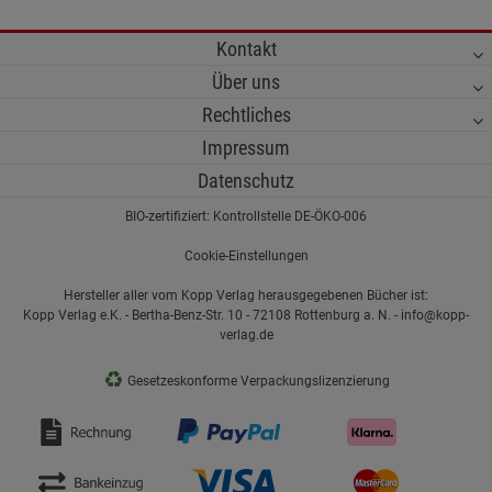
Kontakt
Über uns
Rechtliches
Impressum
Datenschutz
BIO-zertifiziert: Kontrollstelle DE-ÖKO-006
Gusseisen-Feuertopf/Dutch Oven
Ursprünglich fürs Feuer gemacht, heute ein vielseitiger Klassiker in der Küche: Seine a
Cookie-Einstellungen
Wärmespeicherung und gleichmäßige Hitzeverteilung machen den Dutch Oven zum pe
für intensive Aromen - ob beim langsamen Schmoren, kräftigen Braten oder Backen mit k
Hersteller aller vom Kopp Verlag herausgegebenen Bücher ist:
Kopp Verlag e.K. - Bertha-Benz-Str. 10 - 72108 Rottenburg a. N. - info@kopp-
verlag.de
Gusseiserne St
♻
Gesetzeskonforme Verpackungslizenzierung
Deckel
Kompakt, massi
jedes Feuer. S
kleine Braten 
gebackenes Br
zuverlässig.