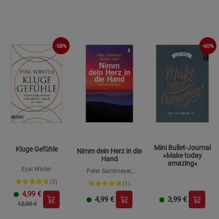
-58%
-60%
Mini Bullet-Journal
Kluge Gefühle
Nimm dein Herz in die
»Make today
Hand
amazing«
Eyal Winter
Peter Sandmeyer,
Michael Stark
(3)
(1)
4,99
€
4,99
€
3,99
€
12,00 €