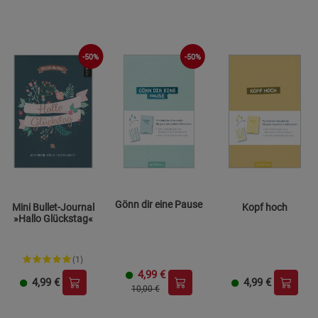
-50%
-50%
Gönn dir eine Pause
Mini Bullet-Journal
Kopf hoch
»Hallo Glückstag«
(1)
4,99
€
4,99
€
4,99
€
10,00 €