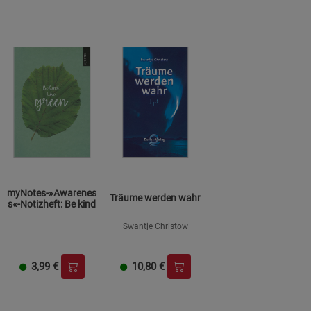
myNotes-»Awarenes
Träume werden wahr
s«-Notizheft: Be kind
Swantje Christow
3,99
€
10,80
€