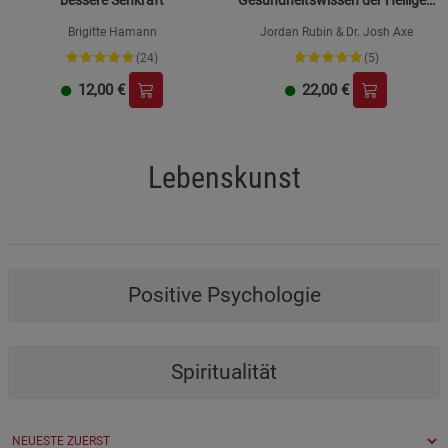
bessere Sehkraft
Gesundheitswissen der Heiligen
Schrift
Brigitte Hamann
Jordan Rubin & Dr. Josh Axe
(24)
(5)
12,00
€
22,00
€
Lebenskunst
Positive Psychologie
Spiritualität