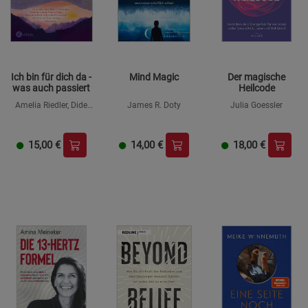
Funktionale Cookies (1)
Funktionale Cooki
Beschreibung Funktionale Cookies
Ich bin für dich da -
Mind Magic
Der magische
Cookie-Informationen
anzeigen
was auch passiert
Heilcode
Amelia Riedler, Dide
James R. Doty
Julia Goessler
Tengiz
Statistik Cookies (2)
Statistik Cookies
Beschreibung Statistik Cookies
15,00
€
14,00
€
18,00
€
Cookie-Informationen
anzeigen
Marketing Cookies (3)
Marketing Cookies
Beschreibung Marketing Cookies
Cookie-Informationen
anzeigen
Datenschutzerklärung
Impressum