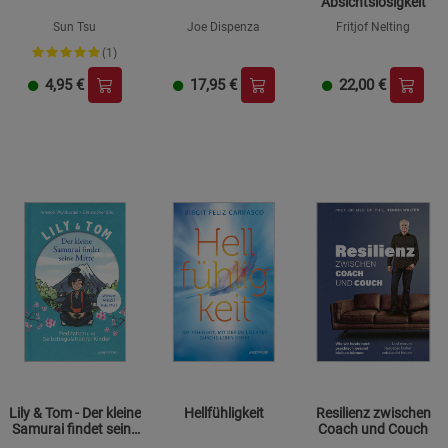
Absichtslosigkeit
Sun Tsu
Joe Dispenza
Fritjof Nelting
(1)
4,95
€
17,95
€
22,00
€
Lily & Tom - Der kleine
Hellfühligkeit
Resilienz zwischen
Samurai findet seine
Coach und Couch
Mitte