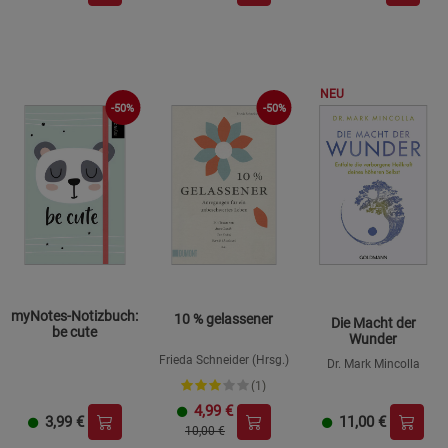
NEU
-50%
-50%
myNotes-Notizbuch:
10 % gelassener
Die Macht der
be cute
Wunder
Frieda Schneider (Hrsg.)
Dr. Mark Mincolla
(1)
4,99
€
3,99
€
11,00
€
10,00 €