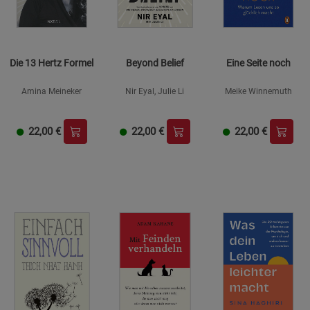
Die 13 Hertz Formel
Beyond Belief
Eine Seite noch
Amina Meineker
Nir Eyal, Julie Li
Meike Winnemuth
22,00
€
22,00
€
22,00
€