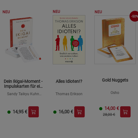
NEU
NEU
NEU
-50
Gold Nuggets
Dein Ikigai-Moment -
Alles Idioten!?
Impulskarten für ein
Leben voller
Osho
Sandy Taikyu Kuhn
Thomas Erikson
Leichtigkeit, Sinn und
Shimu
Erfüllung
14,00
€
14,95
€
16,00
€
28,00 €