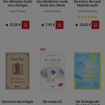
Der ultimative Guide
Die Glücklichen Inseln
Die Katze, die nach
zum richtigen
hinter dem Winde
Weisheit sucht
Manifestieren
Lacy Phillips
James Krüss
James Norbury
(1)
22,00
€
7,95
€
20,00
€
NEU
Die Kunst des Krieges
Ein neues Ich
Die Strategie der