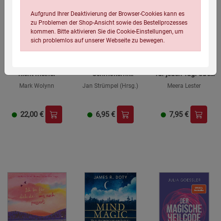
Aufgrund Ihrer Deaktivierung der Browser-Cookies kann es
zu Problemen der Shop-Ansicht sowie des Bestellprozesses
kommen. Bitte aktivieren Sie die Cookie-Einstellungen, um
sich problemlos auf unserer Webseite zu bewegen.
Dieser Schmerz ist
Vom Schreiben und
Ein Stückchen Glück
nicht meiner
Schmökern.
für jeden Tag. Über
Geschichten und
300 Ideen
Mark Wolynn
Jan Strümpel (Hrsg.)
Meera Lester
Gedanken
22,00
€
6,95
€
7,95
€
Einstellungen speichern für die Gruppe
Einstellungen speichern für die Gruppe
Einstellungen speichern für die Gruppe
Zurück
Einwilligung nicht erteilen
Notwendige Cookies (5)
Beschreibung Notwendige Cookies
Cookie-Informationen
anzeigen