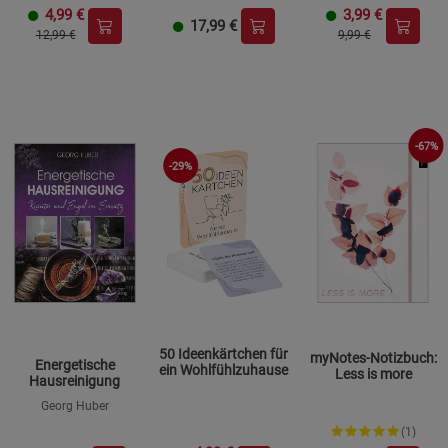
4,99
€
3,99
€
17,99
€
12,99 €
9,99 €
-67%
-29%
50 Ideenkärtchen für
myNotes-Notizbuch:
Energetische
ein Wohlfühlzuhause
Less is more
Hausreinigung
Georg Huber
(1)