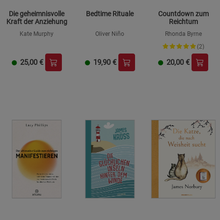
Die geheimnisvolle
Bedtime Rituale
Countdown zum
Kraft der Anziehung
Reichtum
Kate Murphy
Oliver Niño
Rhonda Byrne
(2)
25,00
€
19,90
€
20,00
€