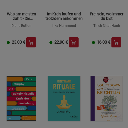
Was am meisten
Im Kreis laufen und
Frei sein, wo immer
zählt - Die
trotzdem ankommen
du bist
Geheimnisse eines
Diane Button
Inka Hammond
Thich Nhat Hanh
guten Lebens
23,00
€
22,90
€
16,00
€