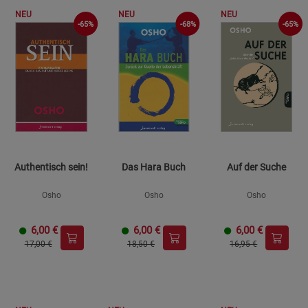
NEU
NEU
NEU
-68%
-65%
-65%
Authentisch sein!
Das Hara Buch
Auf der Suche
Osho
Osho
Osho
6,00
€
6,00
€
6,00
€
17,00 €
18,50 €
16,95 €