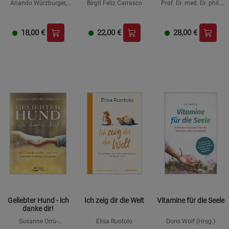
Anando Würzburger,
Birgit Feliz Carrasco
Prof. Dr. med. Dr. phil.
Christopher End
Henrik Walter
18,00
€
22,00
€
28,00
€
Geliebter Hund - ich
Ich zeig dir die Welt
Vitamine für die Seele
danke dir!
Susanne Orrù-
Elisa Ruotolo
Doris Wolf (Hrsg.)