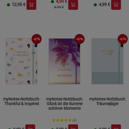
4,99
€
12,95
€
4,99
€
6.99 €
-67%
-67%
-67%
myNotes-Notizbuch:
myNotes-Notizbuch:
myNotes-Notizbuch:
Thankful & Inspired
Glück ist die Summe
Träumejäger
schöner Momente
(4)