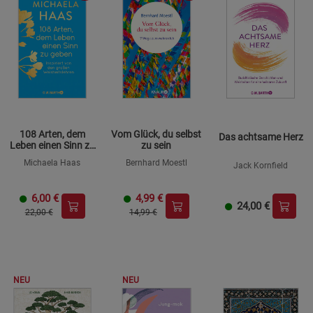
108 Arten, dem
Vom Glück, du selbst
Das achtsame Herz
Leben einen Sinn zu
zu sein
geben
Michaela Haas
Bernhard Moestl
Jack Kornfield
6,00
€
4,99
€
24,00
€
22,00 €
14,99 €
NEU
NEU