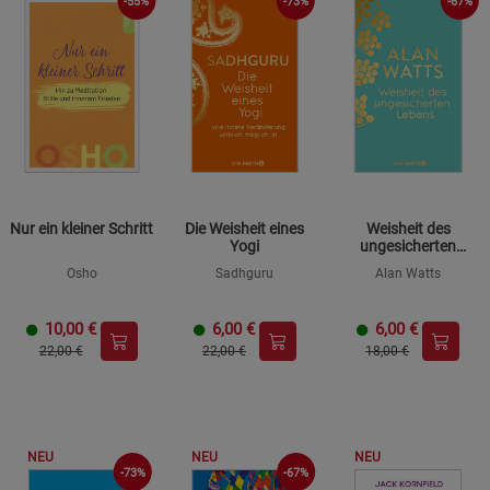
-55%
-73%
-67%
Nur ein kleiner Schritt
Die Weisheit eines
Weisheit des
Yogi
ungesicherten
Lebens
Osho
Sadhguru
Alan Watts
10,00
€
6,00
€
6,00
€
22,00 €
22,00 €
18,00 €
NEU
NEU
NEU
-73%
-67%