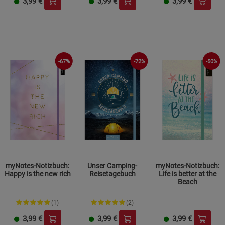
3,99
€
3,99
€
3,99
€
-67%
-50%
-72%
myNotes-Notizbuch:
Unser Camping-
myNotes-Notizbuch:
Happy is the new rich
Reisetagebuch
Life is better at the
Beach
(1)
(2)
3,99
€
3,99
€
3,99
€