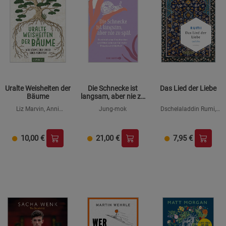
Uralte Weisheiten der
Die Schnecke ist
Das Lied der Liebe
Bäume
langsam, aber nie zu
spät
Liz Marvin, Anni
Jung-mok
Dschelaladdin Rumi,
Davidson
Sharam Hiva (Hrsg.)
10,00
€
21,00
€
7,95
€