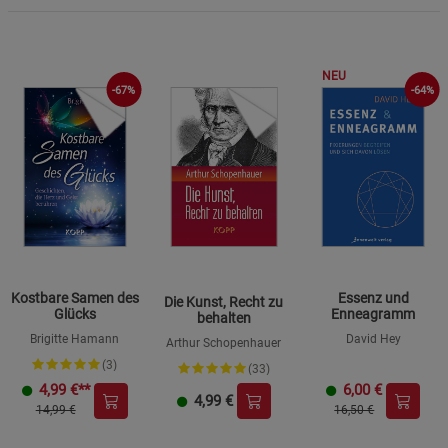
NEU
-67%
-64%
Kostbare Samen des
Essenz und
Die Kunst, Recht zu
Glücks
Enneagramm
behalten
Brigitte Hamann
David Hey
Arthur Schopenhauer
(3)
(33)
4,99
€**
6,00
€
4,99
€
14,99 €
16,50 €