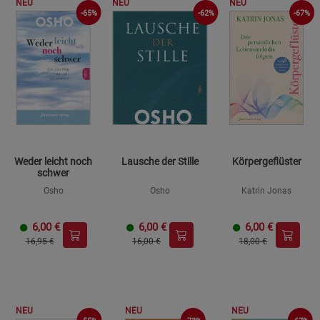
NEU
NEU
NEU
-65%
-62%
-67%
Weder leicht noch
Lausche der Stille
Körpergeflüster
schwer
Osho
Osho
Katrin Jonas
6,00
€
6,00
€
6,00
€
16,95 €
16,00 €
18,00 €
NEU
NEU
NEU