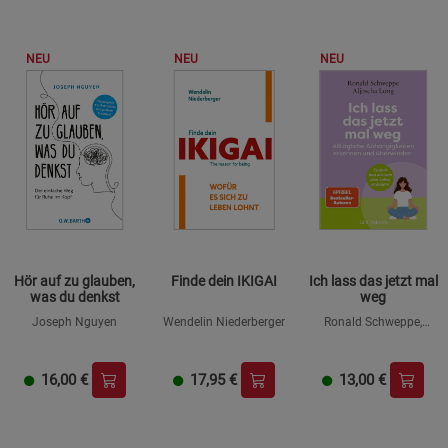
NEU
NEU
NEU
Hör auf zu glauben,
Finde dein IKIGAI
Ich lass das jetzt mal
was du denkst
weg
Joseph Nguyen
Wendelin Niederberger
Ronald Schweppe,
Aljoscha Long
16,00
€
17,95
€
13,00
€