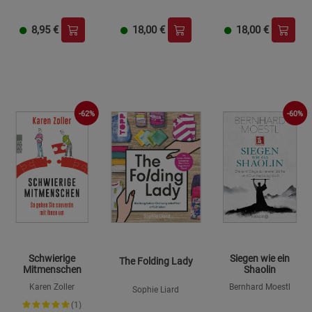
Benterbusch
8,95
€
18,00
€
18,00
€
-62%
-60%
Schwierige
Siegen wie ein
The Folding Lady
Mitmenschen
Shaolin
Karen Zoller
Bernhard Moestl
Sophie Liard
(1)