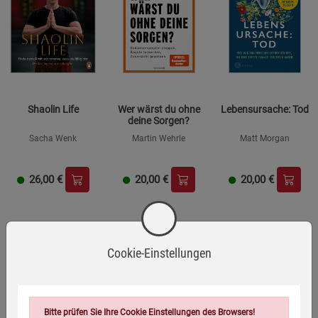
Shaolin Life
Wer wärst du ohne
Lebensursache: Tod
deine Sorgen?
Sacha Wenk
Martin Wehrle
Matt Morgan
26,00
€
20,00
€
20,00
€
Cookie-Einstellungen
NEU
Bitte prüfen Sie Ihre Cookie Einstellungen des Browsers!