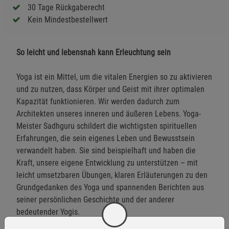
30 Tage Rückgaberecht
Kein Mindestbestellwert
So leicht und lebensnah kann Erleuchtung sein
Yoga ist ein Mittel, um die vitalen Energien so zu aktivieren
und zu nutzen, dass Körper und Geist mit ihrer optimalen
Kapazität funktionieren. Wir werden dadurch zum
Architekten unseres inneren und äußeren Lebens. Yoga-
Meister Sadhguru schildert die wichtigsten spirituellen
Erfahrungen, die sein eigenes Leben und Bewusstsein
verwandelt haben. Sie sind beispielhaft und haben die
Kraft, unsere eigene Entwicklung zu unterstützen – mit
leicht umsetzbaren Übungen, klaren Erläuterungen zu den
Grundgedanken des Yoga und spannenden Berichten aus
seiner persönlichen Geschichte und der anderer
bedeutender Yogis.