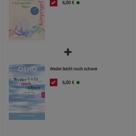
6,00
€
Cookie-Informationen
anzeigen
Datenschutzerklärung
Impressum
Weder leicht noch schwer
6,00
€