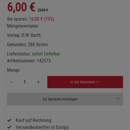
6,00
€
22,00 €
Sie sparen:
16,00 € (73%)
Mängelexemplar
Verlag:
O.W. Barth
Gebunden, 288 Seiten
Lieferstatus:
sofort lieferbar
Artikelnummer:
142573
Menge
In den Warenkorb >>
Toggle D
Zur Merkliste hinzufügen
Kauf auf Rechnung
Versandkostenfrei in Europa