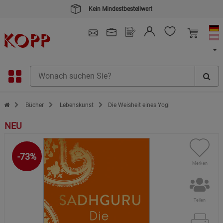
Kein Mindestbestellwert
4.91
/ 5.0 - SEHR GUT
(148.390)
Zur Startseite des Kopp Verlag Online-Shop
Bücher
Lebenskunst
Die Weisheit eines Yogi
NEU
-73%
Merken
Teilen