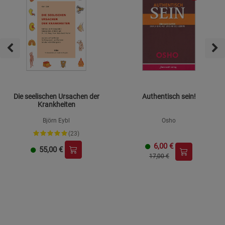
Die seelischen Ursachen der
Authentisch sein!
Krankheiten
Björn Eybl
Osho
(23)
6,00
€
55,00
€
17,00 €