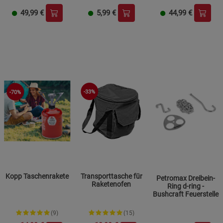
49,99
€
5,99
€
44,99
€
-33%
-70%
Kopp Taschenrakete
Transporttasche für
Petromax Dreibein-
Raketenofen
Ring d-ring -
Bushcraft Feuerstelle
(9)
(15)