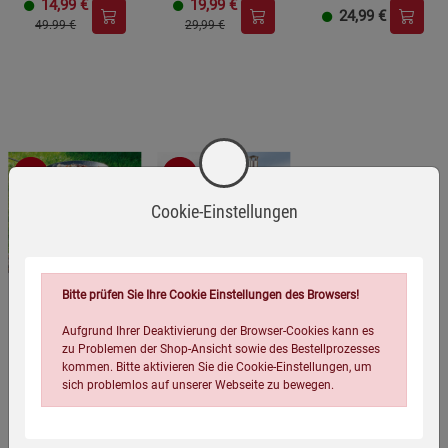
14,99
€
19,99
€
24,99
€
49.99 €
29,99 €
-65%
-24%
Cookie-Einstellungen
Bitte prüfen Sie Ihre Cookie Einstellungen des Browsers!
Aufgrund Ihrer Deaktivierung der Browser-Cookies kann es
Raketenofen für
Gulaschkanone/Eint
Optimus Polaris
zu Problemen der Shop-Ansicht sowie des Bestellprozesses
Dutch Oven,
opfofen / emailliert /
Optifuel der Multifuel
kommen. Bitte aktivieren Sie die Cookie-Einstellungen, um
Gusspfanne,
15 Liter / mobile
Kocher
sich problemlos auf unserer Webseite zu bewegen.
Gusstopf oder Grill /
Kochmöglichkeit /
mit Gusseiserner
plus Pfanne (9 Liter)
(138)
(339)
(1)
Kochplatte
und Grillrost
59,99
€
89,99
€