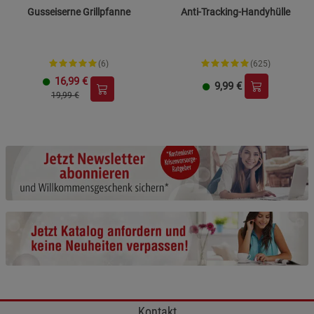
Gusseiserne Grillpfanne
Anti-Tracking-Handyhülle
(6)
(625)
16,99
€
9,99
€
19,99 €
Kontakt