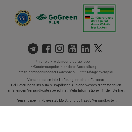
* frühere Preisbindung aufgehoben
**Sonderausgabe in anderer Ausstattung
*** früherer gebundener Ladenpreis
**** Mängelexemplar
Versandkostenfreie Lieferung innerhalb Europas.
Bei Lieferungen ins außereuropäische Ausland werden die tatsächlich
anfallenden Versandkosten berechnet. Mehr Informationen finden Sie
hier
.
Preisangaben inkl. gesetzl. MwSt. und ggf. zzgl.
Versandkosten.