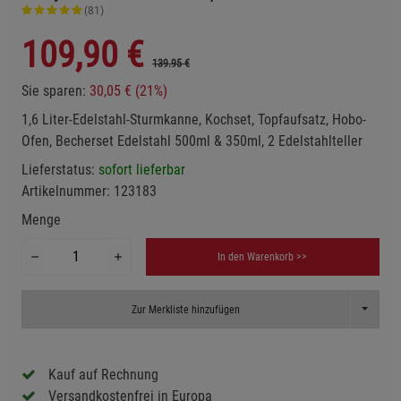
(81)
109,90
€
139.95 €
Sie sparen:
30,05 € (21%)
1,6 Liter-Edelstahl-Sturmkanne, Kochset, Topfaufsatz, Hobo-
Ofen, Becherset Edelstahl 500ml & 350ml, 2 Edelstahlteller
Lieferstatus:
sofort lieferbar
Artikelnummer:
123183
Menge
In den Warenkorb >>
Toggle D
Zur Merkliste hinzufügen
Kauf auf Rechnung
Versandkostenfrei in Europa