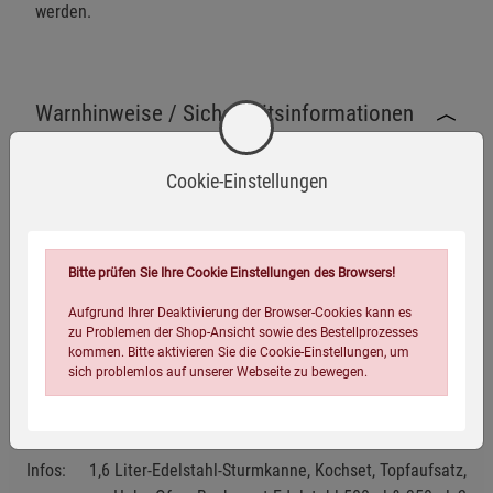
werden.
Warnhinweise / Sicherheitsinformationen
Warnhinweise
Cookie-Einstellungen
Vermeiden Sie den Kontakt mit heißen Oberflächen, da
Verbrennungsgefahr besteht.
Mehr anzeigen
Bitte prüfen Sie Ihre Cookie Einstellungen des Browsers!
Das Gerät darf nur auf einer stabilen, ebenen und nicht
Herstellerinformationen
brennbaren Oberfläche verwendet werden.
Aufgrund Ihrer Deaktivierung der Browser-Cookies kann es
zu Problemen der Shop-Ansicht sowie des Bestellprozesses
Verwenden Sie keine Chemikalien oder brennbare
kommen. Bitte aktivieren Sie die Cookie-Einstellungen, um
sich problemlos auf unserer Webseite zu bewegen.
Flüssigkeiten als Brennstoff.
Achtung! Halten Sie Kinder und unbefugte Personen
Eigenschaften
vom Gerät fern.
Infos:
1,6 Liter-Edelstahl-Sturmkanne, Kochset, Topfaufsatz,