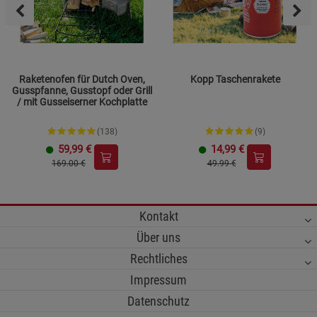
Raketenofen für Dutch Oven,
Kopp Taschenrakete
Gusspfanne, Gusstopf oder Grill
/ mit Gusseiserner Kochplatte
(138)
(9)
59,99
€
14,99
€
169.00 €
49.99 €
Kontakt
Über uns
Rechtliches
Impressum
Datenschutz