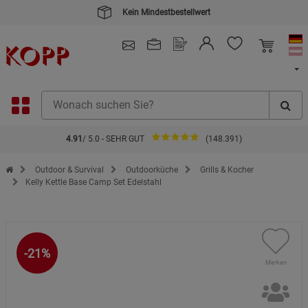
4.91
/ 5.0 - SEHR GUT
(148.391)
Zur Startseite des Kopp Verlag Online-Shop
Outdoor & Survival
Outdoorküche
Grills & Kocher
Kelly Kettle Base Camp Set Edelstahl
-21%
Merken