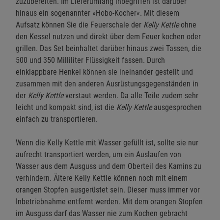
zuzubereiten. Im Lieferumfang inbegriffen ist darüber
hinaus ein sogenannter »Hobo-Kocher«. Mit diesem
Aufsatz können Sie die Feuerschale der
Kelly Kettle
ohne
den Kessel nutzen und direkt über dem Feuer kochen oder
grillen. Das Set beinhaltet darüber hinaus zwei Tassen, die
500 und 350 Milliliter Flüssigkeit fassen. Durch
einklappbare Henkel können sie ineinander gestellt und
zusammen mit den anderen Ausrüstungsgegenständen in
der
Kelly Kettle
verstaut werden. Da alle Teile zudem sehr
leicht und kompakt sind, ist die
Kelly Kettle
ausgesprochen
einfach zu transportieren.
Wenn die Kelly Kettle mit Wasser gefüllt ist, sollte sie nur
aufrecht transportiert werden, um ein Auslaufen von
Wasser aus dem Ausguss und dem Oberteil des Kamins zu
verhindern. Ältere Kelly Kettle können noch mit einem
orangen Stopfen ausgerüstet sein. Dieser muss immer vor
Inbetriebnahme entfernt werden. Mit dem orangen Stopfen
im Ausguss darf das Wasser nie zum Kochen gebracht