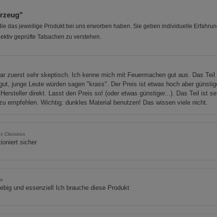
rzeug"
e das jeweilige Produkt bei uns erworben haben. Sie geben individuelle Erfahru
ektiv geprüfte Tatsachen zu verstehen.
ar zuerst sehr skeptisch. Ich kenne mich mit Feuermachen gut aus. Das Teil 
gut, junge Leute würden sagen "krass". Der Preis ist etwas hoch aber günstig
Hersteller direkt. Lasst den Preis so! (oder etwas günstiger...). Das Teil ist se
zu empfehlen. Wichtig: dunkles Material benutzen! Das wissen viele nicht.
s Classicus
ioniert sicher
ia
ebig und essenziell Ich brauche diese Produkt