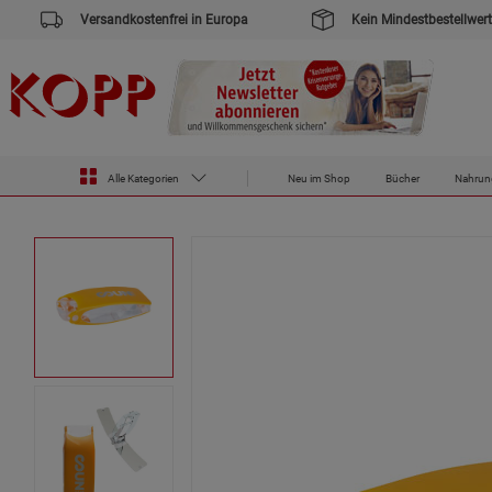
Versandkostenfrei in Europa
Kein Mindestbestellwert
Zur Startseite des Kopp Verlag Online-Shop
Outdoor & Survival
Suncase Solarfeuerzeug
Alle Kategorien
Neu im Shop
Bücher
Nahrun