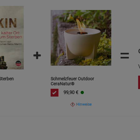
Statistik Cookies (2)
Statistik Cookie
Beschreibung Statistik Cookies
Cookie-Informationen
anzeigen
Marketing Cookies (3)
Marketing Cook
=
Beschreibung Marketing Cookies
Cookie-Informationen
anzeigen
 Sterben
Schmelzfeuer Outdoor
Datenschutzerklärung
Impressum
CeraNatur®
99,90
€
Hinweise