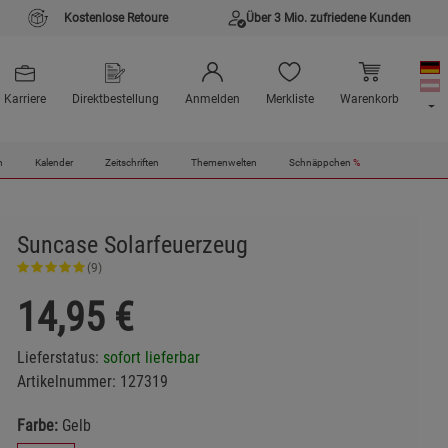
Kostenlose Retoure
Über 3 Mio. zufriedene Kunden
Karriere
Direktbestellung
Anmelden
Merkliste
Warenkorb
n
Kalender
Zeitschriften
Themenwelten
Schnäppchen
%
Suncase Solarfeuerzeug
(9)
14,95
€
Lieferstatus:
sofort lieferbar
Artikelnummer:
127319
Farbe:
Gelb