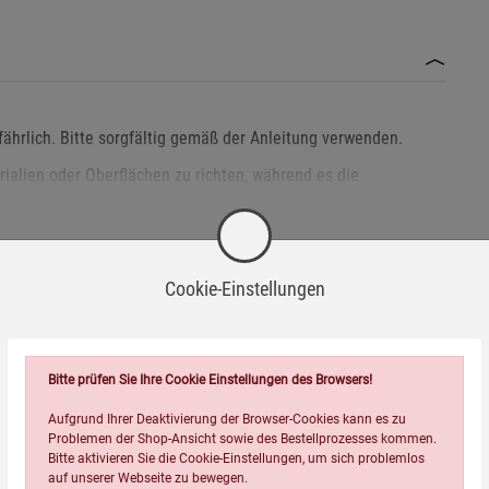
ährlich. Bitte sorgfältig gemäß der Anleitung verwenden.
ialien oder Oberflächen zu richten, während es die
e von Kindern auf, um ungewollte Nutzung zu verhindern.
Cookie-Einstellungen
g geöffnet und korrekt ausgerichtet sind, bevor Sie es benutzen.
 und in einer Umgebung, die frei von explosiven oder
Passend dazu
Bitte prüfen Sie Ihre Cookie Einstellungen des Browsers!
t, um Schäden an den Spiegeln oder der Haltevorrichtung zu
Aufgrund Ihrer Deaktivierung der Browser-Cookies kann es zu
Problemen der Shop-Ansicht sowie des Bestellprozesses kommen.
Bitte aktivieren Sie die Cookie-Einstellungen, um sich problemlos
dies zu Verbrennungen führen kann.
auf unserer Webseite zu bewegen.