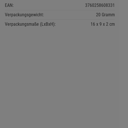
EAN:
3760258608331
Verpackungsgewicht:
20 Gramm
Verpackungsmaße (LxBxH):
16
9
2
cm