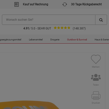
Kauf auf Rechnung
30 Tage Rückgaberecht
4.91
/ 5.0 - SEHR GUT
(148.387)
gsergänzungsmittel
Lebensmittel
Drogerie
Outdoor & Survival
Haus & Garte
Merken
Teilen
Drucken