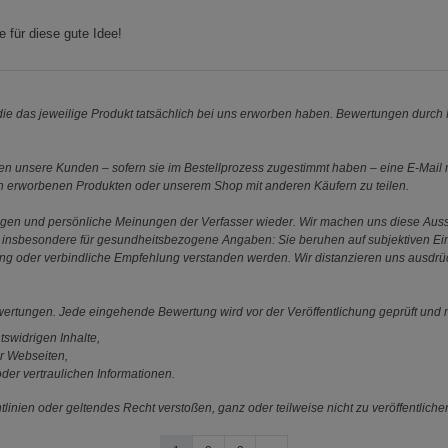
 für diese gute Idee!
e das jeweilige Produkt tatsächlich bei uns erworben haben. Bewertungen durch P
 unsere Kunden – sofern sie im Bestellprozess zugestimmt haben – eine E-Mail m
en erworbenen Produkten oder unserem Shop mit anderen Käufern zu teilen.
ungen und persönliche Meinungen der Verfasser wieder. Wir machen uns diese Au
s gilt insbesondere für gesundheitsbezogene Angaben: Sie beruhen auf subjektiven 
ung oder verbindliche Empfehlung verstanden werden. Wir distanzieren uns ausdr
ewertungen. Jede eingehende Bewertung wird vor der Veröffentlichung geprüft und n
tswidrigen Inhalte,
r Webseiten,
der vertraulichen Informationen.
linien oder geltendes Recht verstoßen, ganz oder teilweise nicht zu veröffentliche