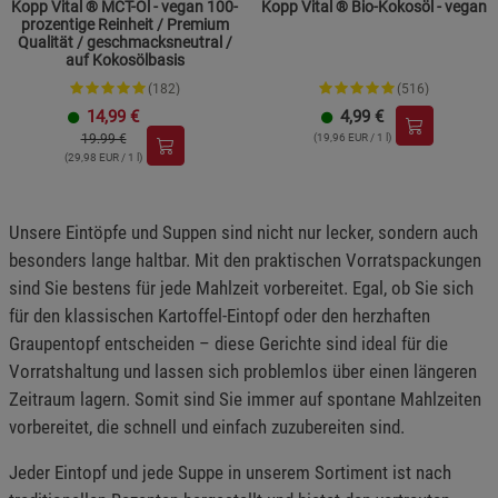
Cookie-Informationen
anzeigen
Kopp Vital ® MCT-Öl - vegan 100-
Kopp Vital ® Bio-Kokosöl - vegan
prozentige Reinheit / Premium
Qualität / geschmacksneutral /
auf Kokosölbasis
Statistik Cookies (2)
Statistik Cookies
(182)
(516)
Beschreibung Statistik Cookies
14,99
€
4,99
€
Cookie-Informationen
anzeigen
19.99 €
(19,96 EUR / 1 l)
(29,98 EUR / 1 l)
Marketing Cookies (3)
Marketing Cookies
Unsere Eintöpfe und Suppen sind nicht nur lecker, sondern auch
Beschreibung Marketing Cookies
besonders lange haltbar. Mit den praktischen Vorratspackungen
Cookie-Informationen
anzeigen
sind Sie bestens für jede Mahlzeit vorbereitet. Egal, ob Sie sich
für den klassischen Kartoffel-Eintopf oder den herzhaften
Datenschutzerklärung
Impressum
Graupentopf entscheiden – diese Gerichte sind ideal für die
Vorratshaltung und lassen sich problemlos über einen längeren
Zeitraum lagern. Somit sind Sie immer auf spontane Mahlzeiten
vorbereitet, die schnell und einfach zuzubereiten sind.
Jeder Eintopf und jede Suppe in unserem Sortiment ist nach