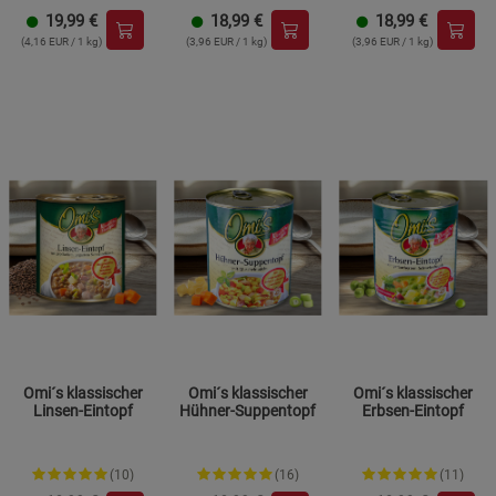
19,99
€
18,99
€
18,99
€
(4,16 EUR / 1 kg)
(3,96 EUR / 1 kg)
(3,96 EUR / 1 kg)
Omi´s klassischer
Omi´s klassischer
Omi´s klassischer
Linsen-Eintopf
Hühner-Suppentopf
Erbsen-Eintopf
(10)
(16)
(11)