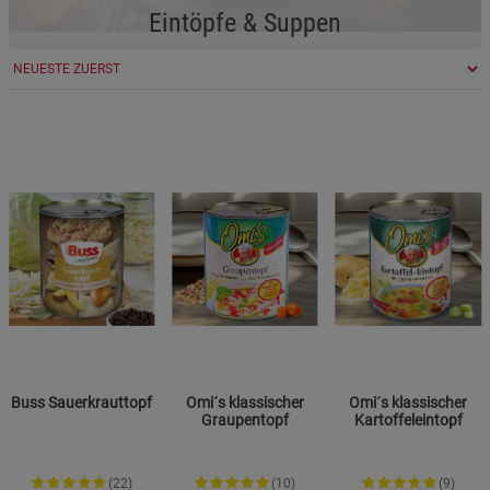
Eintöpfe & Suppen
Buss Sauerkrauttopf
Omi´s klassischer
Omi´s klassischer
Graupentopf
Kartoffeleintopf
(22)
(10)
(9)