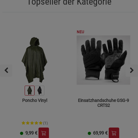
Topseller der Kategorie
NEU
Poncho Vinyl
Einsatzhandschuhe GSG-9
CRTS2
(1)
9,99
€
69,99
€