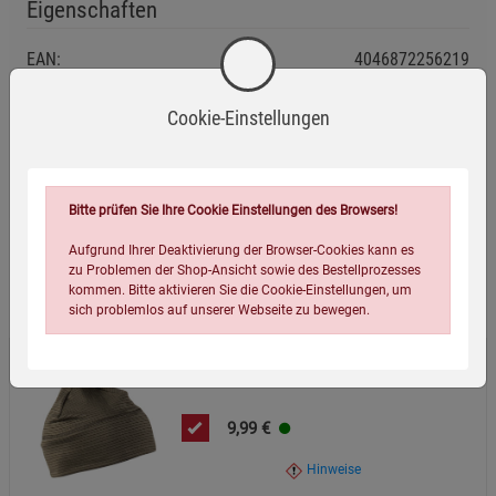
Eigenschaften
Sicherheitshinweise
Bei Verschmutzung nur mit mildem Reinigungsmittel
EAN:
4046872256219
waschen, um die schnelltrocknenden Eigenschaften zu
erhalten.
Infos:
100% Polyester, schnelltrocknend
Cookie-Einstellungen
Von direkter Hitze fernhalten, um Materialverformung zu
Verpackungsgewicht:
50 Gramm
vermeiden.
Verpackungsmaße (LxBxH):
18
12
4
cm
Geeignet für den täglichen Gebrauch bei verschiedenen
Bitte prüfen Sie Ihre Cookie Einstellungen des Browsers!
Wetterbedingungen.
Aufgrund Ihrer Deaktivierung der Browser-Cookies kann es
Zusätzliche Hinweise
zu Problemen der Shop-Ansicht sowie des Bestellprozesses
Wird oft zusammen bestellt:
Material: 100% Polyester - vollständig recycelbar.
kommen. Bitte aktivieren Sie die Cookie-Einstellungen, um
sich problemlos auf unserer Webseite zu bewegen.
Umweltfreundlich entsorgen: Bitte entsorgen Sie die
Mütze über geeignete Sammelsysteme für Textilien, um
Recycling zu fördern.
Schnelltrocknende Mütze
Hergestellt gemäß EU-Richtlinien für Textilien und
9,99
€
Sicherheit.
Hinweise