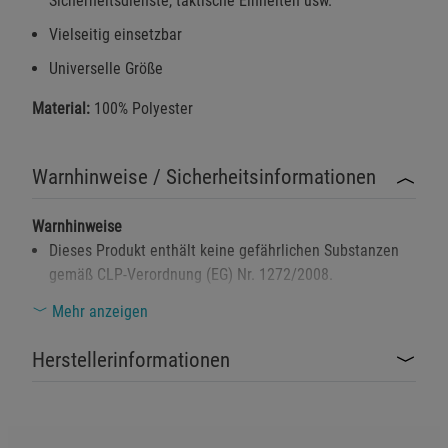
Sicherheitsdienste, taktische Einheiten usw.
Vielseitig einsetzbar
Universelle Größe
Material:
100% Polyester
Warnhinweise / Sicherheitsinformationen
Warnhinweise
Dieses Produkt enthält keine gefährlichen Substanzen
gemäß CLP-Verordnung (EG) Nr. 1272/2008.
Es besteht keine Gefahr für die Gesundheit oder
Mehr anzeigen
Sicherheit bei der normalen Nutzung.
Herstellerinformationen
Die Mütze kann bei unsachgemäßer Verwendung oder
Lagerung Schaden nehmen. Bitte trocken und geschützt
aufbewahren.