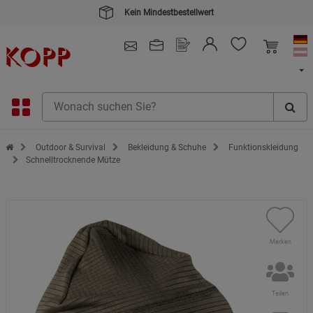
Kein Mindestbestellwert
4.91
/ 5.0 - SEHR GUT
(148.387)
Zur Startseite des Kopp Verlag Online-Shop
Outdoor & Survival
Bekleidung & Schuhe
Funktionskleidung
Schnelltrocknende Mütze
Merken
Teilen