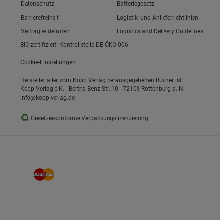
Link zum/zur
Datenschutz
Batteriegesetz
Link zum/zur
Barrierefreiheit
Logistik- und Anlieferrichtlinien
Vertrag widerrufen
Logistics and Delivery Guidelines
BIO-zertifiziert: Kontrollstelle DE-ÖKO-006
Cookie-Einstellungen
Hersteller aller vom Kopp Verlag herausgegebenen Bücher ist:
Kopp Verlag e.K. - Bertha-Benz-Str. 10 - 72108 Rottenburg a. N. -
info@kopp-verlag.de
♻
Gesetzeskonforme Verpackungslizenzierung