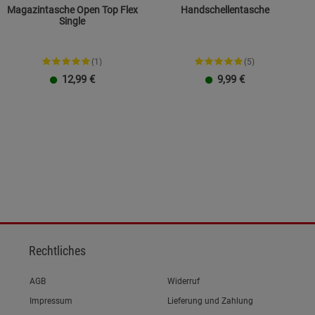
Magazintasche Open Top Flex
Handschellentasche
Single
(1)
(5)
12,99
€
9,99
€
Rechtliches
Link zum/zur
AGB
Widerruf
Link zum/zur
Impressum
Lieferung und Zahlung