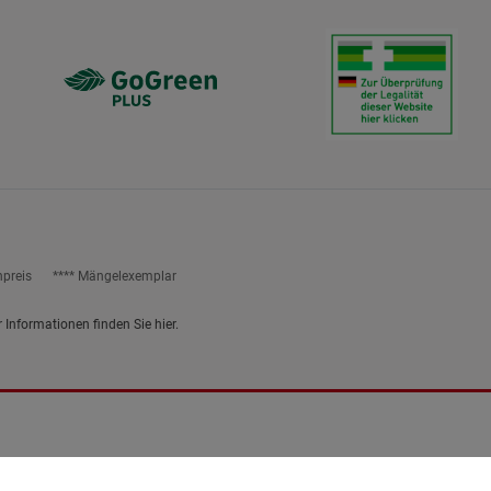
npreis
**** Mängelexemplar
r Informationen finden Sie
hier
.