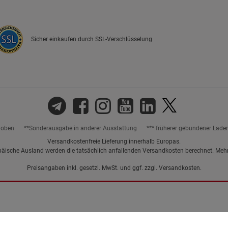
Sicher einkaufen durch SSL-Verschlüsselung
hoben
**Sonderausgabe in anderer Ausstattung
*** früherer gebundener Lade
Versandkostenfreie Lieferung innerhalb Europas.
päische Ausland werden die tatsächlich anfallenden Versandkosten berechnet. Meh
Preisangaben inkl. gesetzl. MwSt. und ggf. zzgl.
Versandkosten.