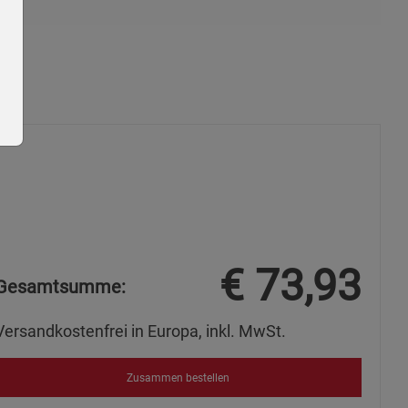
ie Gruppe
€
73,93
Gesamtsumme:
Versandkostenfrei in Europa, inkl. MwSt.
Zusammen bestellen
okies