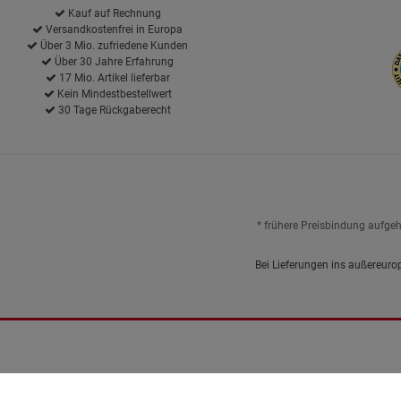
Kauf auf Rechnung
Versandkostenfrei in Europa
Über 3 Mio. zufriedene Kunden
Über 30 Jahre Erfahrung
17 Mio. Artikel lieferbar
Kein Mindestbestellwert
30 Tage Rückgaberecht
* frühere Preisbindung aufge
Bei Lieferungen ins außereuro