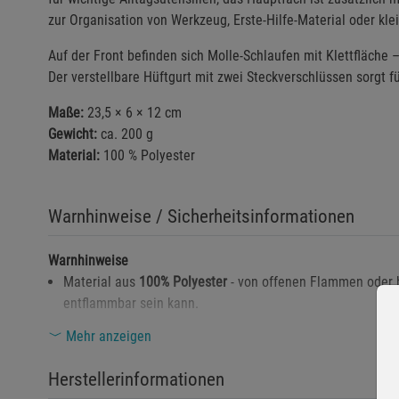
zur Organisation von Werkzeug, Erste-Hilfe-Material oder k
Auf der Front befinden sich Molle-Schlaufen mit Klettfläche 
Der verstellbare Hüftgurt mit zwei Steckverschlüssen sorgt 
Maße:
23,5 × 6 × 12 cm
Gewicht:
ca. 200 g
Material:
100 % Polyester
Warnhinweise / Sicherheitsinformationen
Warnhinweise
Material aus
100% Polyester
- von offenen Flammen oder h
entflammbar sein kann.
Produkt ist kein Spielzeug -
außer Reichweite von Kindern
Mehr anzeigen
Unsachgemäße Überladung der Tasche kann zu Schäden an
Herstellerinformationen