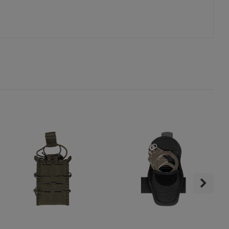
s
ies