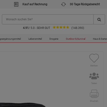
Kauf auf Rechnung
30 Tage Rückgaberecht
4.91
/ 5.0 - SEHR GUT
(148.390)
teltasche Molle
gsergänzungsmittel
Lebensmittel
Drogerie
Outdoor & Survival
Haus & Garte
Merken
Teilen
Drucken