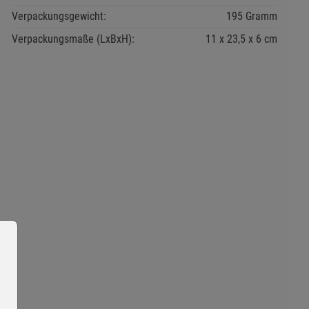
Verpackungsgewicht:
195 Gramm
Verpackungsmaße (LxBxH):
11
23,5
6
cm