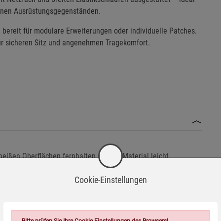
leinen Ausrüstungsgegenständen.
– bereit für modulare Erweiterungen oder individuelle Patches.
für sicheren Sitz und angenehmen Tragekomfort.
eißen Oberflächen fernhalten, da das Material leicht
Cookie-Einstellungen
aufbewahren.
 Reißverschlüssen und Nähten führen.