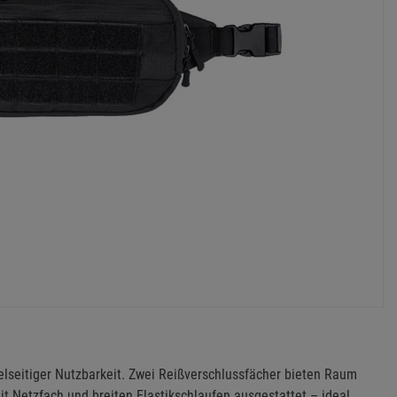
ielseitiger Nutzbarkeit. Zwei Reißverschlussfächer bieten Raum
mit Netzfach und breiten Elastikschlaufen ausgestattet – ideal