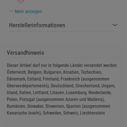
Schlag bei unsachgemäßer Anwendung möglich.
Mehr anzeigen
Einstellungen speichern für die Gruppe
Zurück
Einwilligung nicht erteilen
Nicht für Kinder geeignet – Stromversorgung
Herstellerinformationen
Notwendige Cookies (5)
und Kleinteile bergen Verletzungsgefahr.
Beschreibung Notwendige Cookies
Das Produkt enthält einen eingebauten Lithium-
Cookie-Informationen
anzeigen
Versandhinweis
Ionen-Akku (nur TO GO-Version) – nicht ins Feuer werfen
oder erhitzen.
Dieser Artikel darf nur in folgende Länder versendet werden:
Funktionale Cookies (1)
Funktionale Cooki
Österreich, Belgien, Bulgarien, Kroatien, Tschechien,
Beschreibung Funktionale Cookies
Gerät niemals öffnen, verändern oder
Dänemark, Estland, Finnland, Frankreich (ausgenommen
Cookie-Informationen
anzeigen
Überseedépartements), Deutschland, Griechenland, Ungarn,
eigenständig reparieren – Lebensgefahr durch
Irland, Italien, Lettland, Litauen, Luxemburg, Niederlande,
Stromschlag oder Kurzschluss.
Polen, Portugal (ausgenommen Azoren und Madeira),
Statistik Cookies (2)
Statistik Cookies
Rumänien, Slowakei, Slowenien, Spanien (ausgenommen
Nur mit vom Hersteller empfohlenem Ladegerät
Beschreibung Statistik Cookies
Kanarische Inseln), Schweden, Schweiz, Liechtenstein
aufladen (nur TO GO-Version) – Brand- und
Cookie-Informationen
anzeigen
Explosionsgefahr bei falscher Spannung.