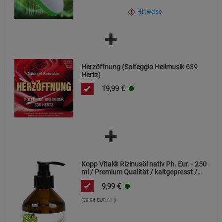
geltenden EU-Richtlinien für elektrische Betriebsmittel.
Hinweise
Herzöffnung (Solfeggio Heilmusik 639
Hertz)
19,99
€
Kopp Vital® Rizinusöl nativ Ph. Eur. - 250
ml / Premium Qualität / kaltgepresst /
frei von Alkaloiden
9,99
€
(39,96 EUR / 1 l)