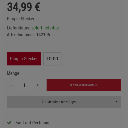
34,99
€
Plug-in-Stecker
Lieferstatus:
sofort lieferbar
Artikelnummer:
142105
Plug-in-Stecker
TO GO
Menge
In den Warenkorb >>
Toggle D
Zur Merkliste hinzufügen
Kauf auf Rechnung