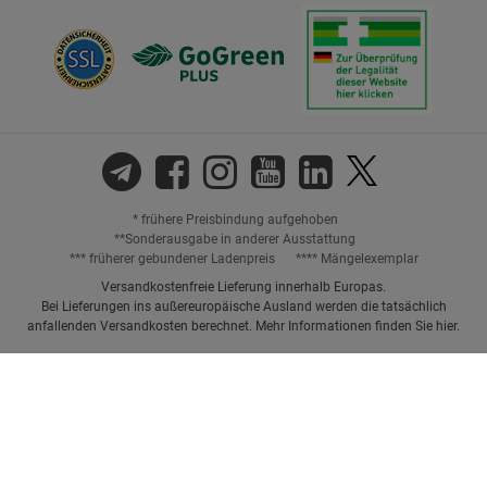
* frühere Preisbindung aufgehoben
**Sonderausgabe in anderer Ausstattung
*** früherer gebundener Ladenpreis
**** Mängelexemplar
Versandkostenfreie Lieferung innerhalb Europas.
Bei Lieferungen ins außereuropäische Ausland werden die tatsächlich
anfallenden Versandkosten berechnet. Mehr Informationen finden Sie
hier
.
Preisangaben inkl. gesetzl. MwSt. und ggf. zzgl.
Versandkosten.