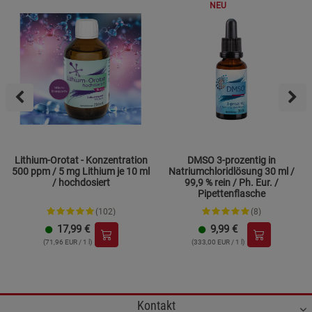
NEU
Lithium-Orotat - Konzentration
DMSO 3-prozentig in
500 ppm / 5 mg Lithium je 10 ml
Natriumchloridlösung 30 ml /
/ hochdosiert
99,9 % rein / Ph. Eur. /
Pipettenflasche
(102)
(8)
17,99
€
9,99
€
(71,96 EUR / 1 l)
(333,00 EUR / 1 l)
Kontakt