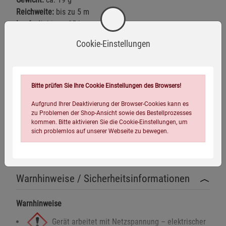
Reichweite:
bis zu 5 m
Laufzeit:
bis zu 85 h
Aufladung:
USB-C
Cookie-Einstellungen
Lieferumfang:
1 Rife Wellengenerator TO GO, 1 USB-C-
Ladekabel, 1 hochwertige Geschenkverpackung mit
Magnetverschluss, 1 Anleitung
Bitte prüfen Sie Ihre Cookie Einstellungen des Browsers!
Hinweis:
Im Lieferumfang ist jeweils nur die ausgewählte
Aufgrund Ihrer Deaktivierung der Browser-Cookies kann es
Ausführung enthalten.
zu Problemen der Shop-Ansicht sowie des Bestellprozesses
kommen. Bitte aktivieren Sie die Cookie-Einstellungen, um
sich problemlos auf unserer Webseite zu bewegen.
Fragen zum Produkt
Warnhinweise / Sicherheitsinformationen
Warnhinweise
Gerät arbeitet mit Netzspannung – elektrischer
Einstellungen speichern für die Gruppe
Einstellungen speichern für die Gruppe