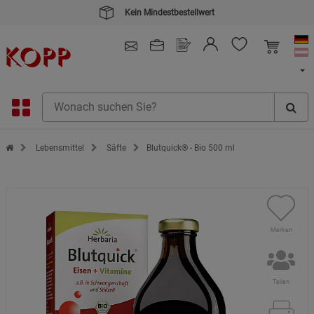
Kein Mindestbestellwert
4.91
/ 5.0 - SEHR GUT
(148.390)
Zur Startseite des Kopp Verlag Online-Shop
Lebensmittel
Säfte
Blutquick® - Bio 500 ml
Merken
Teilen