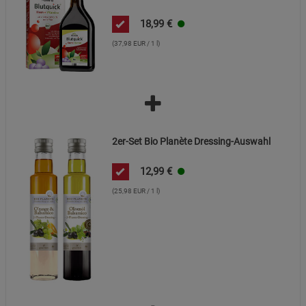
Beschreibung Funktionale Cookies
18,99
€
Cookie-Informationen
anzeigen
(37,98 EUR / 1 l)
Statistik Cookies (2)
Statistik Cookies
Beschreibung Statistik Cookies
Cookie-Informationen
anzeigen
2er-Set Bio Planète Dressing-Auswahl
Marketing Cookies (3)
Marketing Cookies
12,99
€
Beschreibung Marketing Cookies
(25,98 EUR / 1 l)
Cookie-Informationen
anzeigen
Datenschutzerklärung
Impressum