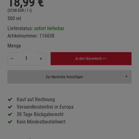
18,99
€
(37,98 EUR / 1 l)
500 ml
Lieferstatus:
sofort lieferbar
Artikelnummer:
116038
Menge
In den Warenkorb >>
Toggle D
Zur Merkliste hinzufügen
Kauf auf Rechnung
Versandkostenfrei in Europa
30 Tage Rückgaberecht
Kein Mindestbestellwert