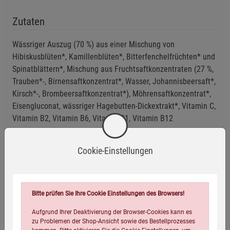
Zutaten
Wässriger Auszug (70 %) aus einer Mischung von
Hibiskusblüten*, Kamillenblüten*, Bitterfenchelfrüchten* und
Spinatblättern*, Mischung aus Fruchtsaftkonzentraten (27 %,
Trauben*-, Birnensaftkonzentrat*, Wasser, Johannisbeersaft*,
Kirsch*-, Brombeersaftkonzentrat*), Möhrensaftkonzentrat*,
Eisengluconat, wässriger Hagebutten-Dickextrakt*, Vitamin C,
Vitamin B2, Vitamin B6, Vitamin B1, Vitamin B12
*aus kontrolliert ökologischer Erzeugung
Cookie-Einstellungen
Bitte prüfen Sie Ihre Cookie Einstellungen des Browsers!
Anwendungsempfehlung
Aufgrund Ihrer Deaktivierung der Browser-Cookies kann es
zu Problemen der Shop-Ansicht sowie des Bestellprozesses
Gut verschlossen sowie vor Licht und Wärme geschützt