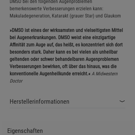
DMSO bei den folgenden Augenproblemen
bemerkenswerte Verbesserungen erzielen kann:
Makuladegeneration, Katarakt (grauer Star) und Glaukom
Einstellungen speichern für die Gruppe
Einstellungen speichern für die Gruppe
»DMSO ist eines der wirksamsten und vielseitigsten Mittel
bei Augenerkrankungen. DMSO weist eine einzigartige
Einstellungen speichern für die Gruppe
Zurück
Einwilligung nicht erteilen
Affinität zum Auge auf, das heißt, es konzentriert sich dort
besonders stark. Daher kann es bei vielen als unheilbar
Notwendige Cookies (5)
geltenden oder schwer behandelbaren Augenproblemen
Verbesserungen bewirken, oft über das hinaus, was die
Beschreibung Notwendige Cookies
konventionelle Augenheilkunde erreicht.«
A Midwestern
Cookie-Informationen
anzeigen
Doctor
Funktionale Cookies (1)
Funktionale Cooki
Herstellerinformationen
Beschreibung Funktionale Cookies
Cookie-Informationen
anzeigen
Eigenschaften
Statistik Cookies (2)
Statistik Cookies