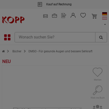
Kauf auf Rechnung
4.91
/ 5.0 - SEHR GUT
(148.391)
Zur Startseite des Kopp Verlag Online-Shop
Bücher
DMSO - Für gesunde Augen und bessere Sehkraft
NEU
Merken
Klick ins Buch