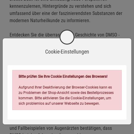
kennenzulernen, Hintergründe zu verstehen und sich
umfassend über eine der faszinierendsten Substanzen der
modernen Naturheilkunde zu informieren.
Entdecken Sie die überraschende Geschichte von DMSO -
und erfahren Sie, warum immer mehr Menschen darin
einen vielversprechenden Schlüssel für gesunde Augen
Cookie-Einstellungen
und bessere Sehkraft erkennen.
Dieses Buch zeigt, warum eine fast vergessene Substanz
Bitte prüfen Sie Ihre Cookie Einstellungen des Browsers!
vielen Menschen mit gestressten Augen, Floaters, grauem
Star, Makuladegeneration und anderen Sehproblemen neue
Aufgrund Ihrer Deaktivierung der Browser-Cookies kann es
Hoffnung geben kann - fundiert, praxisnah und voller
zu Problemen der Shop-Ansicht sowie des Bestellprozesses
kommen. Bitte aktivieren Sie die Cookie-Einstellungen, um
überraschender Erkenntnisse.
sich problemlos auf unserer Webseite zu bewegen.
Zahlreiche klinische Studien und randomisierte
Untersuchungen sowie eine Vielzahl von Leserzuschriften
und Fallbeispielen von Augenärzten bestätigen, dass