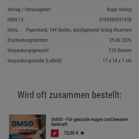
Beschreibung Statistik Cookies
Verlag / Herausgeber:
Kopp Verlag
Cookie-Informationen
anzeigen
ISBN-13:
9783989921658
Infos:
Paperback, 144 Seiten, durchgehend farbig illustriert
Marketing Cookies (3)
Marketing Cookies
Erscheinungstermin:
25.06.2026
Beschreibung Marketing Cookies
Verpackungsgewicht:
210 Gramm
Cookie-Informationen
anzeigen
Verpackungsmaße (LxBxH):
17
14
1
cm
Datenschutzerklärung
Impressum
Wird oft zusammen bestellt:
DMSO - Für gesunde Augen und bessere
Sehkraft
12,00
€