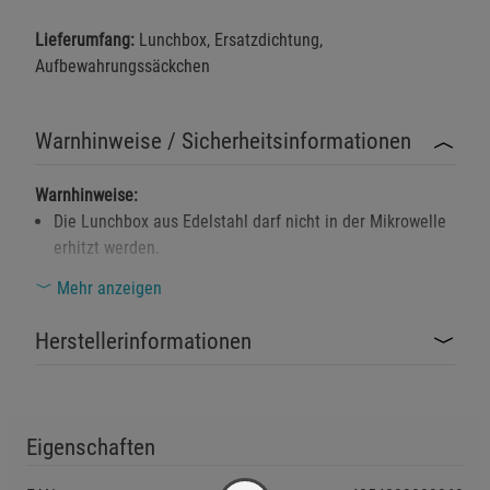
Lieferumfang:
Lunchbox, Ersatzdichtung,
Aufbewahrungssäckchen
Warnhinweise / Sicherheitsinformationen
Warnhinweise:
Die Lunchbox aus Edelstahl darf nicht in der Mikrowelle
erhitzt werden.
Keine chlorhaltigen Reinigungsmittel verwenden, da
Mehr anzeigen
diese das Material beschädigen können.
Herstellerinformationen
Essensreste nicht über längere Zeit in der Lunchbox
aufbewahren, um Gerüche und Materialschäden zu
vermeiden.
Die Lunchbox nicht über längere Zeit im Wasser liegen
Eigenschaften
lassen, um Korrosion zu verhindern.