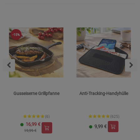
-15%
Gusseiserne Grillpfanne
Anti-Tracking-Handyhülle
(6)
(625)
16,99
€
9,99
€
19,99 €