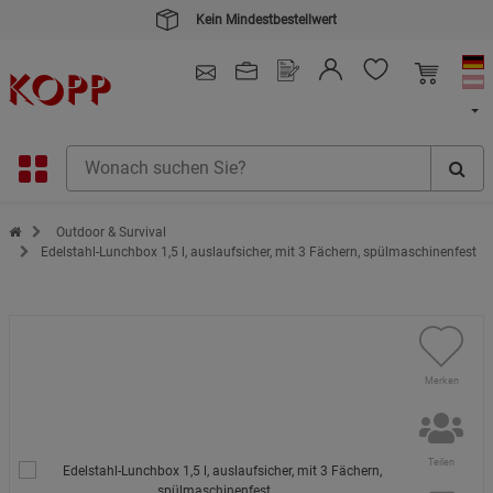
Kein Mindestbestellwert
4.91
/ 5.0 - SEHR GUT
(148.391)
Zur Startseite des Kopp Verlag Online-Shop
Outdoor & Survival
Edelstahl-Lunchbox 1,5 l, auslaufsicher, mit 3 Fächern, spülmaschinenfest
Merken
Teilen