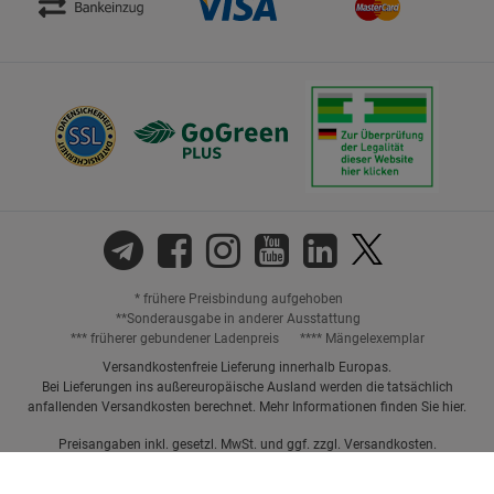
* frühere Preisbindung aufgehoben
**Sonderausgabe in anderer Ausstattung
*** früherer gebundener Ladenpreis
**** Mängelexemplar
Versandkostenfreie Lieferung innerhalb Europas.
Bei Lieferungen ins außereuropäische Ausland werden die tatsächlich
anfallenden Versandkosten berechnet. Mehr Informationen finden Sie
hier
.
Preisangaben inkl. gesetzl. MwSt. und ggf. zzgl.
Versandkosten.