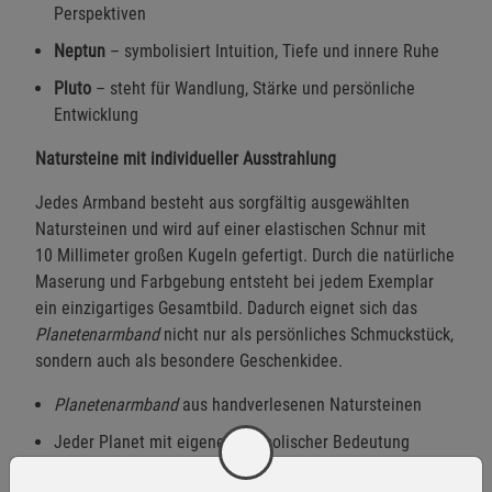
Perspektiven
Neptun
– symbolisiert Intuition, Tiefe und innere Ruhe
Pluto
– steht für Wandlung, Stärke und persönliche
Entwicklung
Natursteine mit individueller Ausstrahlung
Jedes Armband besteht aus sorgfältig ausgewählten
Natursteinen und wird auf einer elastischen Schnur mit
10 Millimeter großen Kugeln gefertigt. Durch die natürliche
Maserung und Farbgebung entsteht bei jedem Exemplar
ein einzigartiges Gesamtbild. Dadurch eignet sich das
Planetenarmband
nicht nur als persönliches Schmuckstück,
sondern auch als besondere Geschenkidee.
Planetenarmband
aus handverlesenen Natursteinen
Jeder Planet mit eigener symbolischer Bedeutung
10 Millimeter große Natursteinperlen