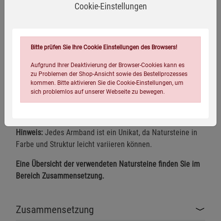
Cookie-Einstellungen
Elastisches Armband für angenehmen Tragekomfort
Jedes Armband ist ein Unikat
Ausdrucksstarke Kombination verschiedener Natursteine
Bitte prüfen Sie Ihre Cookie Einstellungen des Browsers!
Ideal als Geschenk oder Sammlerstück
Aufgrund Ihrer Deaktivierung der Browser-Cookies kann es
zu Problemen der Shop-Ansicht sowie des Bestellprozesses
Maße:
ca. 10 × 170 mm
kommen. Bitte aktivieren Sie die Cookie-Einstellungen, um
sich problemlos auf unserer Webseite zu bewegen.
Lieferumfang:
1 Planetenarmband in der ausgewählten
Variante
Hinweis:
Jedes Armband ist ein Unikat, da Natursteine in
Farbe und Struktur leicht variieren können.
Eine Übersicht der verwendeten Natursteine finden Sie im
Bereich Zusammensetzung.
Einstellungen speichern für die Gruppe
Einstellungen speichern für die Gruppe
Einstellungen speichern für die Gruppe
Zurück
Einwilligung nicht erteilen
Zusammensetzung