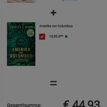
Amerika vor Kolumbus
14,95
€**
=
€
44,93
Gesamtsumme: