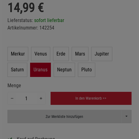
14,99
€
Lieferstatus:
sofort lieferbar
Artikelnummer:
142254
Merkur
Venus
Erde
Mars
Jupiter
Saturn
Uranus
Neptun
Pluto
Menge
In den Warenkorb >>
Toggle D
Zur Merkliste hinzufügen