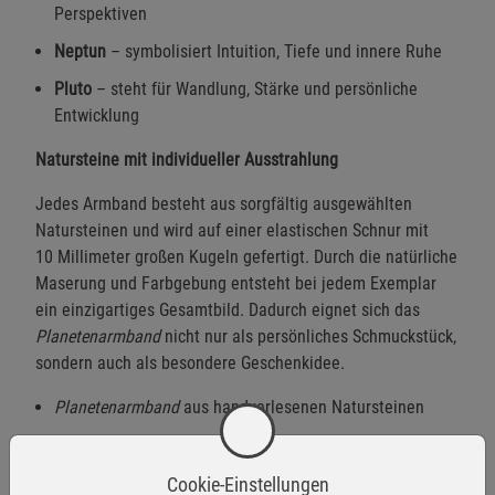
Perspektiven
Neptun
– symbolisiert Intuition, Tiefe und innere Ruhe
Pluto
– steht für Wandlung, Stärke und persönliche
Entwicklung
Natursteine mit individueller Ausstrahlung
Jedes Armband besteht aus sorgfältig ausgewählten
Natursteinen und wird auf einer elastischen Schnur mit
10 Millimeter großen Kugeln gefertigt. Durch die natürliche
Maserung und Farbgebung entsteht bei jedem Exemplar
ein einzigartiges Gesamtbild. Dadurch eignet sich das
Planetenarmband
nicht nur als persönliches Schmuckstück,
sondern auch als besondere Geschenkidee.
Planetenarmband
aus handverlesenen Natursteinen
Jeder Planet mit eigener symbolischer Bedeutung
10 Millimeter große Natursteinperlen
Cookie-Einstellungen