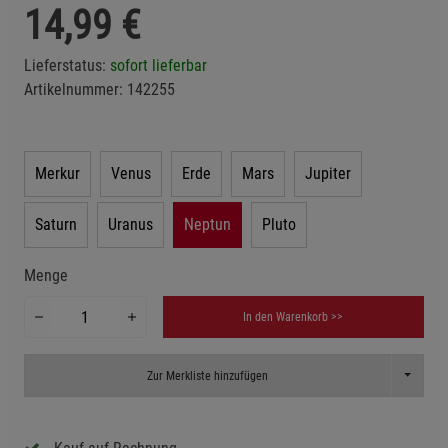
14,99
€
Lieferstatus:
sofort lieferbar
Artikelnummer:
142255
Merkur
Venus
Erde
Mars
Jupiter
Saturn
Uranus
Neptun
Pluto
Menge
In den Warenkorb >>
Toggle D
Zur Merkliste hinzufügen