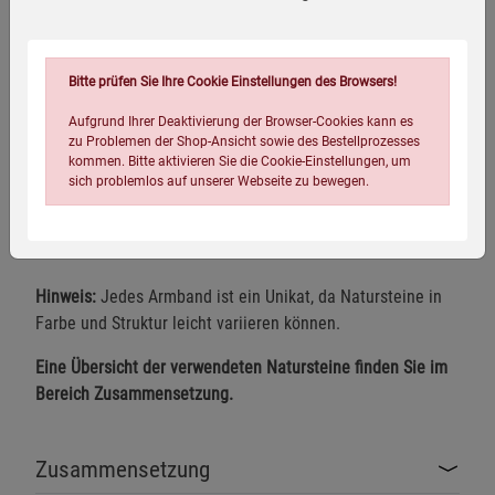
Elastisches Armband für angenehmen Tragekomfort
Jedes Armband ist ein Unikat
Bitte prüfen Sie Ihre Cookie Einstellungen des Browsers!
Ausdrucksstarke Kombination verschiedener Natursteine
Aufgrund Ihrer Deaktivierung der Browser-Cookies kann es
Ideal als Geschenk oder Sammlerstück
zu Problemen der Shop-Ansicht sowie des Bestellprozesses
kommen. Bitte aktivieren Sie die Cookie-Einstellungen, um
Maße:
ca. 10 × 170 mm
sich problemlos auf unserer Webseite zu bewegen.
Lieferumfang:
1 Planetenarmband in der ausgewählten
Variante
Hinweis:
Jedes Armband ist ein Unikat, da Natursteine in
Farbe und Struktur leicht variieren können.
Eine Übersicht der verwendeten Natursteine finden Sie im
Einstellungen speichern für die Gruppe
Einstellungen speichern für die Gruppe
Bereich Zusammensetzung.
Einstellungen speichern für die Gruppe
Zurück
Einwilligung nicht erteilen
Zusammensetzung