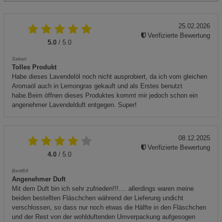
25.02.2026
Verifizierte Bewertung
5.0
/ 5.0
Sakari
Tolles Produkt
Habe dieses Lavendelöl noch nicht ausprobiert, da ich vom gleichen
Aromaöl auch in Lemongras gekauft und als Erstes benutzt
habe.Beim öffnen dieses Produktes kommt mir jedoch schon ein
angenehmer Lavendelduft entgegen. Super!
08.12.2025
Verifizierte Bewertung
4.0
/ 5.0
Bertl69
Angenehmer Duft
Mit dem Duft bin ich sehr zufrieden!!!.... allerdings waren meine
beiden bestellten Fläschchen während der Lieferung undicht
verschlossen, so dass nur noch etwas die Hälfte in den Fläschchen
und der Rest von der wohlduftenden Umverpackung aufgesogen