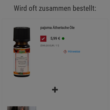
gründlich mit Wasser spülen.
Wird oft zusammen bestellt:
Spezifische Vorsichtsmaßnahmen:
Kontakt mit Haut und
Augen vermeiden. Produkt von Zündquellen fernhalten.
pajoma Ätherische Öle
5,99
€
(599,00 EUR / 1 l)
Hinweise