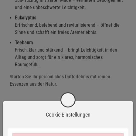
Süß-fruchtig mit zarter Milde – vermittelt Geborgenheit
und eine unbeschwerte Leichtigkeit.
Eukalyptus
Erfrischend, belebend und revitalisierend – öffnet die
Sinne und schafft ein freies Atemerlebnis.
Teebaum
Frisch, klar und stärkend – bringt Leichtigkeit in den
Alltag und sorgt für ein klares, harmonisches
Raumgefühl.
Starten Sie Ihr persönliches Dufterlebnis mit reinen
Essenzen aus der Natur.
Warnhinweise / Sicherheitsinformationen
Cookie-Einstellungen
Warnhinweise:
H226 – Flüssigkeit und Dampf entzündbar.