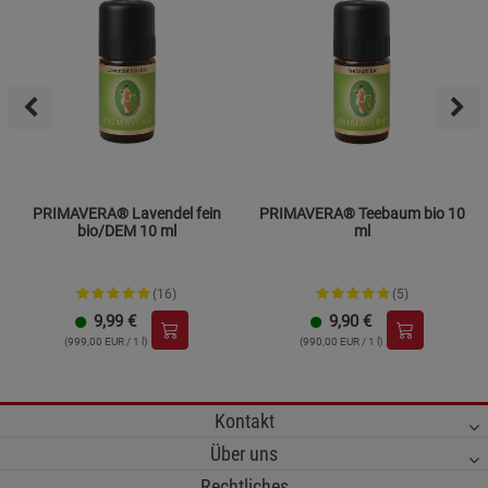
PRIMAVERA® Lavendel fein
PRIMAVERA® Teebaum bio 10
bio/DEM 10 ml
ml
(16)
(5)
9,99
€
9,90
€
(999,00 EUR / 1 l)
(990,00 EUR / 1 l)
Kontakt
Über uns
Rechtliches