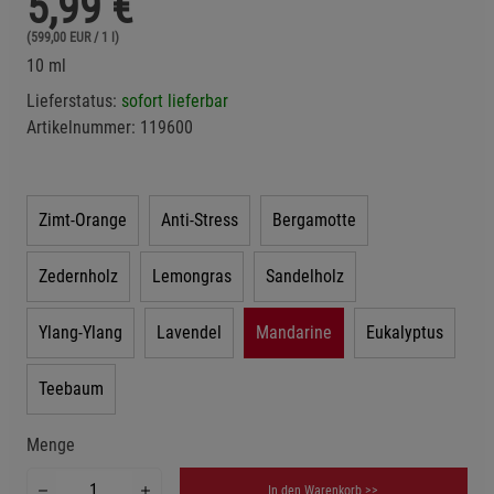
5,99
€
(599,00 EUR / 1 l)
10 ml
Lieferstatus:
sofort lieferbar
Artikelnummer:
119600
Zimt-Orange
Anti-Stress
Bergamotte
Zedernholz
Lemongras
Sandelholz
Ylang-Ylang
Lavendel
Mandarine
Eukalyptus
Teebaum
Menge
In den Warenkorb >>