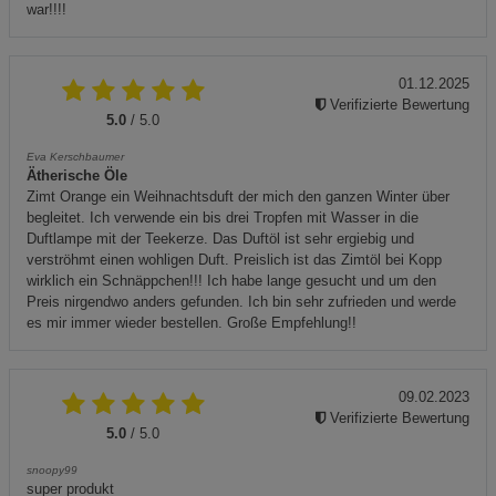
war!!!!
01.12.2025
Verifizierte Bewertung
5.0
/ 5.0
Eva Kerschbaumer
Ätherische Öle
Zimt Orange ein Weihnachtsduft der mich den ganzen Winter über
begleitet. Ich verwende ein bis drei Tropfen mit Wasser in die
Duftlampe mit der Teekerze. Das Duftöl ist sehr ergiebig und
verströhmt einen wohligen Duft. Preislich ist das Zimtöl bei Kopp
wirklich ein Schnäppchen!!! Ich habe lange gesucht und um den
Preis nirgendwo anders gefunden. Ich bin sehr zufrieden und werde
es mir immer wieder bestellen. Große Empfehlung!!
09.02.2023
Verifizierte Bewertung
5.0
/ 5.0
snoopy99
super produkt