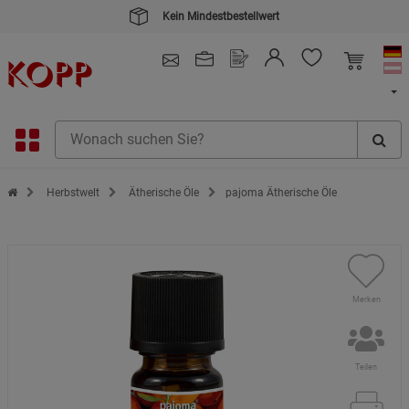
Kein Mindestbestellwert
4.91
/ 5.0 - SEHR GUT
(148.387)
Zur Startseite des Kopp Verlag Online-Shop
Herbstwelt
Ätherische Öle
pajoma Ätherische Öle
Merken
Teilen