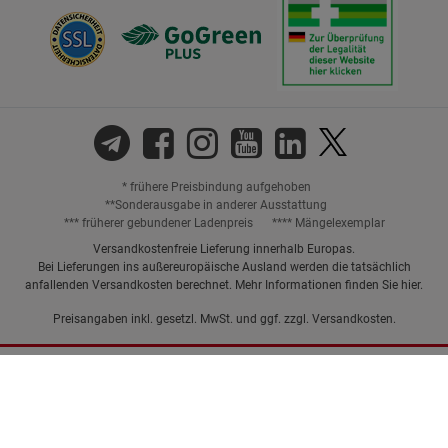
* frühere Preisbindung aufgehoben
**Sonderausgabe in anderer Ausstattung
*** früherer gebundener Ladenpreis
**** Mängelexemplar
Versandkostenfreie Lieferung innerhalb Europas.
Bei Lieferungen ins außereuropäische Ausland werden die tatsächlich
anfallenden Versandkosten berechnet. Mehr Informationen finden Sie
hier
.
Preisangaben inkl. gesetzl. MwSt. und ggf. zzgl.
Versandkosten.