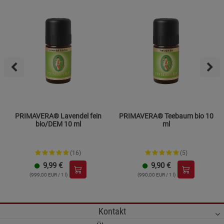
PRIMAVERA® Lavendel fein
PRIMAVERA® Teebaum bio 10
bio/DEM 10 ml
ml
(16)
(5)
9,99
€
9,90
€
(999,00 EUR / 1 l)
(990,00 EUR / 1 l)
Kontakt