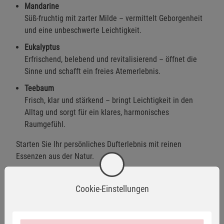
Mandarine
Süß-fruchtig mit zarter Milde – vermittelt Geborgenheit
und eine unbeschwerte Leichtigkeit.
Eukalyptus
Erfrischend, belebend und revitalisierend – öffnet die
Sinne und schafft ein freies Atemerlebnis.
Teebaum
Frisch, klar und stärkend – bringt Leichtigkeit in den
Alltag und sorgt für ein klares, harmonisches
Raumgefühl.
Starten Sie Ihr persönliches Dufterlebnis mit reinen
Essenzen aus der Natur.
Cookie-Einstellungen
Warnhinweise / Sicherheitsinformationen
Warnhinweise: