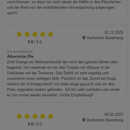
verschlossen, so dass nur noch etwas die Hälfte in den Fläschchen
und der Rest von der wohlduftenden Umverpackung aufgesogen
war!!!!
01.12.2025
Verifizierte Bewertung
5.0
/ 5.0
Eva Kerschbaumer
Ätherische Öle
Zimt Orange ein Weihnachtsduft der mich den ganzen Winter über
begleitet. Ich verwende ein bis drei Tropfen mit Wasser in die
Duftlampe mit der Teekerze. Das Duftöl ist sehr ergiebig und
verströhmt einen wohligen Duft. Preislich ist das Zimtöl bei Kopp
wirklich ein Schnäppchen!!! Ich habe lange gesucht und um den
Preis nirgendwo anders gefunden. Ich bin sehr zufrieden und werde
es mir immer wieder bestellen. Große Empfehlung!!
09.02.2023
Verifizierte Bewertung
5.0
/ 5.0