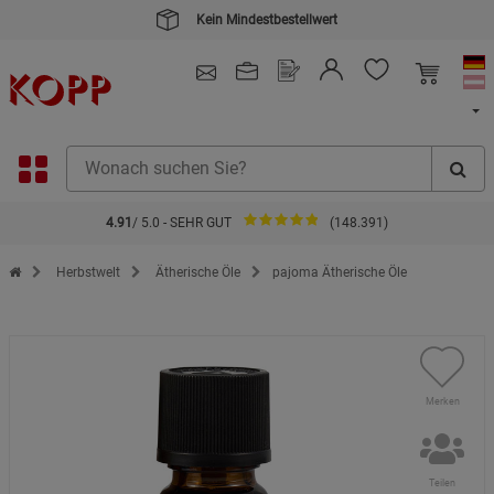
Kein Mindestbestellwert
4.91
/ 5.0 - SEHR GUT
(148.391)
Zur Startseite des Kopp Verlag Online-Shop
Herbstwelt
Ätherische Öle
pajoma Ätherische Öle
Merken
Teilen