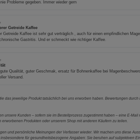
 nie Probleme gegeben. Immer wieder gern
o
erer Getreide Kaffee
r Getreide Kaffee ist sehr gut verträglich , auch für einen empfindlichen Mag
chronische Gastritis. Und er schmeckt wie richtiger Kaffee.
e
tät
 gute Qualität, guter Geschmak, ersatz für Bohnenkaffee bei Magenbeschwer
ller Versand.
e das jeweilige Produkt tatsächlich bei uns erworben haben. Bewertungen durch P
 unsere Kunden – sofern sie im Bestellprozess zugestimmt haben – eine E-Mail m
en erworbenen Produkten oder unserem Shop mit anderen Käufern zu teilen.
ungen und persönliche Meinungen der Verfasser wieder. Wir machen uns diese Au
s gilt insbesondere für gesundheitsbezogene Angaben: Sie beruhen auf subjektiven 