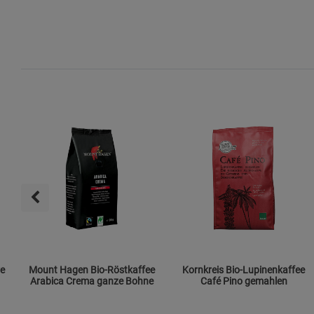
re
Mount Hagen Bio-Röstkaffee
Kornkreis Bio-Lupinenkaffee
Arabica Crema ganze Bohne
Café Pino gemahlen