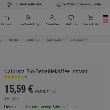
Kostenlose Retoure
Über 3 Mio. zufriedene Kunden
Karriere
Direktbestellung
Anmelden
Merkliste
Warenkorb
n
Kalender
Zeitschriften
Themenwelten
Schnäppchen
%
Naturata Bio-Getreidekaffee Instant
(19)
15,59
€
(51,97 EUR / 1 kg)
3 x 100 g
Lieferstatus:
Nur noch wenige Stück auf Lager