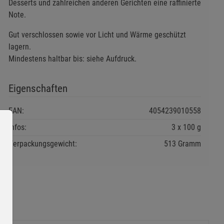
Desserts und zahlreichen anderen Gerichten eine raffinierte
Note.
Gut verschlossen sowie vor Licht und Wärme geschützt
lagern.
Mindestens haltbar bis: siehe Aufdruck.
Eigenschaften
EAN:
4054239010558
Infos:
3 x 100 g
Verpackungsgewicht:
513 Gramm