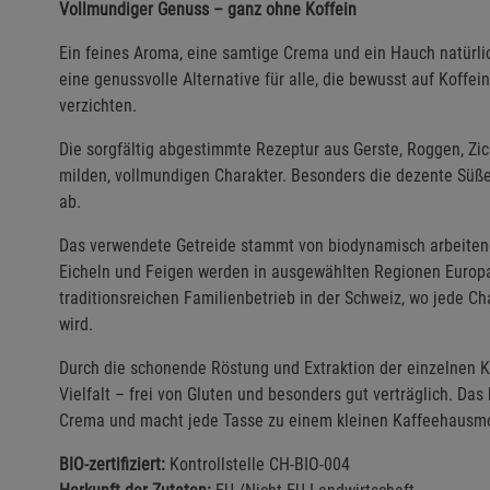
Vollmundiger Genuss – ganz ohne Koffein
Ein feines Aroma, eine samtige Crema und ein Hauch natürlic
eine genussvolle Alternative für alle, die bewusst auf Koff
verzichten.
Die sorgfältig abgestimmte Rezeptur aus Gerste, Roggen, Zi
milden, vollmundigen Charakter. Besonders die dezente Süß
ab.
Das verwendete Getreide stammt von biodynamisch arbeitend
Eicheln und Feigen werden in ausgewählten Regionen Europas
traditionsreichen Familienbetrieb in der Schweiz, wo jede Ch
wird.
Durch die schonende Röstung und Extraktion der einzelnen 
Vielfalt – frei von Gluten und besonders gut verträglich. Da
Crema und macht jede Tasse zu einem kleinen Kaffeehausmom
BIO-zertifiziert:
Kontrollstelle CH-BIO-004