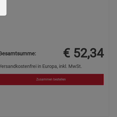
ie Gruppe
€
52,34
Gesamtsumme:
Versandkostenfrei in Europa, inkl. MwSt.
Zusammen bestellen
okies