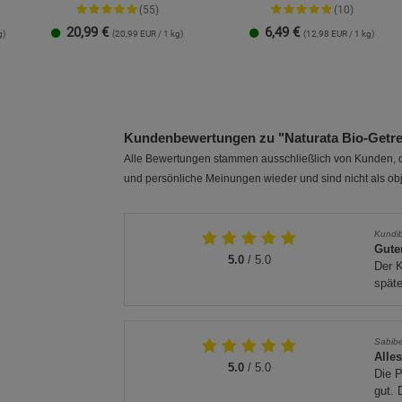
(55)
(10)
20,99
€
6,49
€
g)
(20,99 EUR / 1 kg)
(12,98 EUR / 1 kg)
1 Packung
3er-Pack
Kundenbewertungen zu "Naturata Bio-Getrei
Alle Bewertungen stammen ausschließlich von Kunden, di
und persönliche Meinungen wieder und sind nicht als obj
Kundi
Gute
5.0
/ 5.0
Der K
späte
Sabib
Alle
5.0
/ 5.0
Die 
gut. 