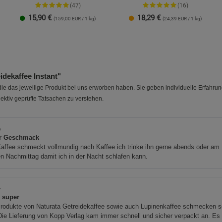
(47)
(16)
15,90
€
18,29
€
(159,00 EUR / 1 kg)
(24,39 EUR / 1 kg)
100 g
250 g
dekaffee Instant"
e das jeweilige Produkt bei uns erworben haben. Sie geben individuelle Erfahru
ektiv geprüfte Tatsachen zu verstehen.
b
r Geschmack
affee schmeckt vollmundig nach Kaffee ich trinke ihn gerne abends oder am
n Nachmittag damit ich in der Nacht schlafen kann.
e
s super
Produkte von Naturata Getreidekaffee sowie auch Lupinenkaffee schmecken s
Die Lieferung von Kopp Verlag kam immer schnell und sicher verpackt an. Es