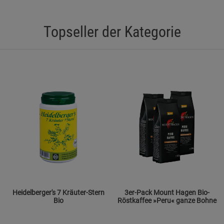
Statistik Cookies (2)
Statistik Cookie
Beschreibung Statistik Cookies
Topseller der Kategorie
Cookie-Informationen
anzeigen
Marketing Cookies (3)
Marketing Cook
Beschreibung Marketing Cookies
Cookie-Informationen
anzeigen
Datenschutzerklärung
Impressum
Heidelberger's 7 Kräuter-Stern
3er-Pack Mount Hagen Bio-
Bio
Röstkaffee »Peru« ganze Bohne