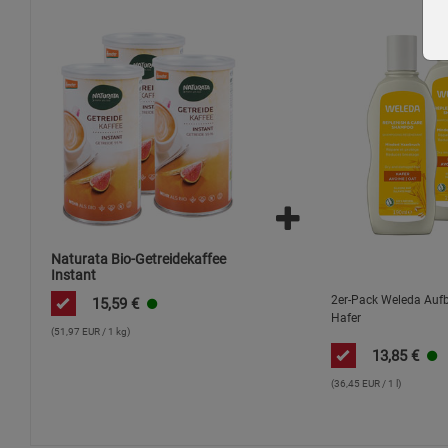
Naturata Bio-Getreidekaffee
Instant
2er-Pack Weleda Au
15,59
€
Hafer
(51,97 EUR / 1 kg)
13,85
€
(36,45 EUR / 1 l)