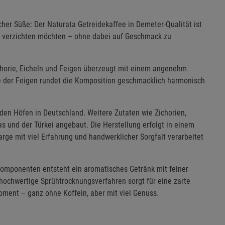
her Süße: Der Naturata Getreidekaffee in Demeter-Qualität ist
ein verzichten möchten – ohne dabei auf Geschmack zu
chorie, Eicheln und Feigen überzeugt mit einem angenehm
e der Feigen rundet die Komposition geschmacklich harmonisch
en Höfen in Deutschland. Weitere Zutaten wie Zichorien,
 und der Türkei angebaut. Die Herstellung erfolgt in einem
arge mit viel Erfahrung und handwerklicher Sorgfalt verarbeitet
Komponenten entsteht ein aromatisches Getränk mit feiner
s hochwertige Sprühtrocknungsverfahren sorgt für eine zarte
ent – ganz ohne Koffein, aber mit viel Genuss.