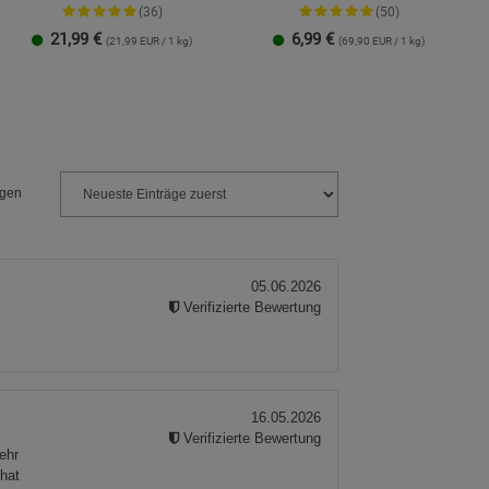
(36)
(50)
21,99
€
6,99
€
(21,99 EUR / 1 kg)
(69,90 EUR / 1 kg)
1 Packung
3er-Pack
ngen
05.06.2026
Verifizierte Bewertung
16.05.2026
Verifizierte Bewertung
ehr
 hat