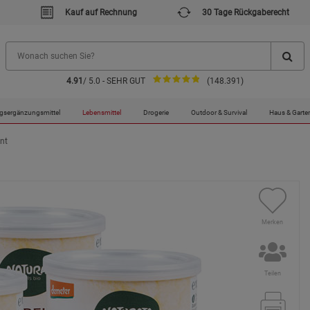
Kauf auf Rechnung
30 Tage Rückgaberecht
4.91
/ 5.0 - SEHR GUT
(148.391)
gsergänzungsmittel
Lebensmittel
Drogerie
Outdoor & Survival
Haus & Garte
ant
Merken
Teilen