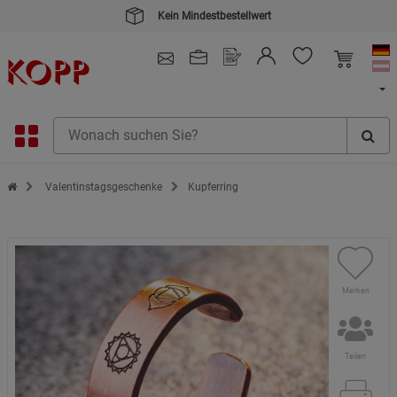
Kauf auf Rechnung
4.91
/ 5.0 - SEHR GUT
(148.390)
Zur Startseite des Kopp Verlag Online-Shop
Valentinstagsgeschenke
Kupferring
Merken
Teilen