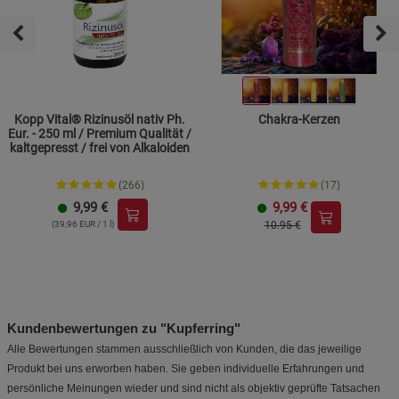
Cookie-Informationen
anzeigen
Statistik Cookies (2)
Statistik Cookies
Beschreibung Statistik Cookies
Kopp Vital® Rizinusöl nativ Ph.
Chakra-Kerzen
Eur. - 250 ml / Premium Qualität /
Cookie-Informationen
anzeigen
kaltgepresst / frei von Alkaloiden
(266)
(17)
Marketing Cookies (3)
Marketing Cookies
9,99
€
9,99
€
Beschreibung Marketing Cookies
(39,96 EUR / 1 l)
10.95 €
Cookie-Informationen
anzeigen
Datenschutzerklärung
Impressum
Kundenbewertungen zu "Kupferring"
Alle Bewertungen stammen ausschließlich von Kunden, die das jeweilige
Produkt bei uns erworben haben. Sie geben individuelle Erfahrungen und
persönliche Meinungen wieder und sind nicht als objektiv geprüfte Tatsachen