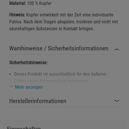
Material:
100 % Kupfer
Hinweis:
Kupfer entwickelt mit der Zeit eine individuelle
Patina. Nach dem Tragen abspülen, trocknen und nicht mit
säurehaltigen Substanzen in Kontakt bringen.
Warnhinweise / Sicherheitsinformationen
Sicherheitshinweise:
Dieses Produkt ist ausschließlich für den äußeren
Gebrauch als Schmuckstück vorgesehen.
Mehr anzeigen
Nicht verschlucken – Erstickungsgefahr insbesondere
für Kinder unter 3 Jahren.
Herstellerinformationen
Bei bekannter Kupferallergie nicht verwenden.
Kontakt mit offenen Wunden vermeiden.
Von Kindern fernhalten, da das Produkt kleine Teile
Eigenschaften