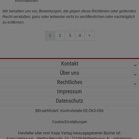
Informationen.
Wir behalten uns vor, Bewertungen, die gegen diese Richtlinien oder geltendes
Recht verstoßen, ganz oder teilweise nicht zu veröffentlichen oder nachträglich
zu entfernen.
1
2
3
4
>
Kontakt
Über uns
Rechtliches
Impressum
Datenschutz
BIO-zertifiziert: Kontrollstelle DE-ÖKO-006
Cookie-Einstellungen
Hersteller aller vom Kopp Verlag herausgegebenen Bücher ist:
Kopp Verlag e.K. - Bertha-Benz-Str. 10 - 72108 Rottenburg a. N. - info@kopp-