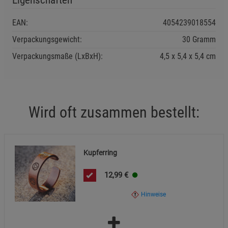
enthält, die sich lösen können.
EAN:
4054239018554
Warnhinweise:
Verpackungsgewicht:
30 Gramm
Kann Hautreizungen verursachen bei
Verpackungsmaße (LxBxH):
4,5
5,4
5,4
cm
empfindlichen Personen (z. B. bei Kontaktallergien).
Wird oft zusammen bestellt:
Kupferring
12,99
€
Hinweise