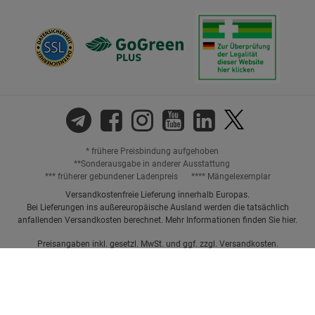
* frühere Preisbindung aufgehoben
**Sonderausgabe in anderer Ausstattung
*** früherer gebundener Ladenpreis
**** Mängelexemplar
Versandkostenfreie Lieferung innerhalb Europas.
Bei Lieferungen ins außereuropäische Ausland werden die tatsächlich
anfallenden Versandkosten berechnet. Mehr Informationen finden Sie
hier
.
Preisangaben inkl. gesetzl. MwSt. und ggf. zzgl.
Versandkosten.