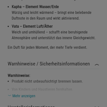
Kapha – Element Wasser/Erde
Würzig und leicht wärmend – bringt eine belebende
Duftnote in den Raum und wirkt aktivierend.
Vata – Element Luft/Äther
Weich und umhüllend – schafft eine beruhigende
Atmosphäre und unterstützt das innere Gleichgewicht.
Ein Duft für jeden Moment, der mehr Tiefe verdient.
Warnhinweise / Sicherheitsinformationen
Warnhinweise:
Produkt nicht unbeaufsichtigt brennen lassen.
Von Kindern und Haustieren fernhalten.
Mehr anzeigen
Direkten Kontakt mit brennbaren Materialien vermeiden.
Kann bei unsachgemäßer Verwendung