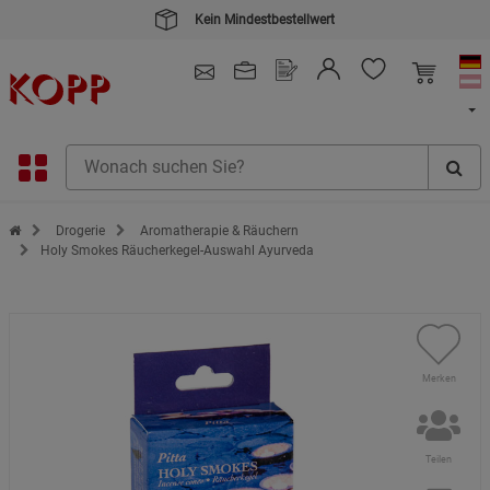
Kein Mindestbestellwert
4.91
/ 5.0 - SEHR GUT
(148.387)
Zur Startseite des Kopp Verlag Online-Shop
Drogerie
Aromatherapie & Räuchern
Holy Smokes Räucherkegel-Auswahl Ayurveda
Merken
Teilen