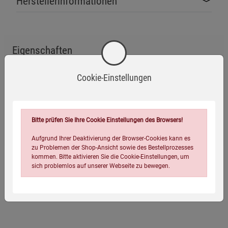
Herstellerinformationen
Rauchentwicklung verursachen, die die Atemwege reizen
kann.
Sicherheitshinweise:
Eigenschaften
Nur auf feuerfesten Oberflächen verwenden.
Für ausreichende Belüftung während der Nutzung
EAN:
4250209810184
Cookie-Einstellungen
sorgen.
Infos:
20 g
Handhabung mit trockenen Händen, um
Verpackungsgewicht:
39 Gramm
Feuchtigkeitsschäden zu vermeiden.
Bitte prüfen Sie Ihre Cookie Einstellungen des Browsers!
Verpackungsmaße (LxBxH):
8,2
8,1
2,8
cm
Außerhalb der Reichweite von Kindern aufbewahren.
Aufgrund Ihrer Deaktivierung der Browser-Cookies kann es
zu Problemen der Shop-Ansicht sowie des Bestellprozesses
Zusätzliche Hinweise:
kommen. Bitte aktivieren Sie die Cookie-Einstellungen, um
Das Produkt besteht aus natürlichen Inhaltsstoffen und
sich problemlos auf unserer Webseite zu bewegen.
ist biologisch abbaubar.
Passend dazu
Nach Gebrauch die Asche sicher entsorgen und den
Bereich reinigen.
Entsorgung gemäß den lokalen Vorschriften vornehmen.