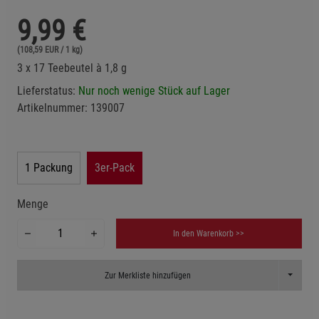
9,99
€
(108,59 EUR / 1 kg)
3 x 17 Teebeutel à 1,8 g
Lieferstatus:
Nur noch wenige Stück auf Lager
Artikelnummer:
139007
1 Packung
3er-Pack
Menge
In den Warenkorb >>
Toggle D
Zur Merkliste hinzufügen