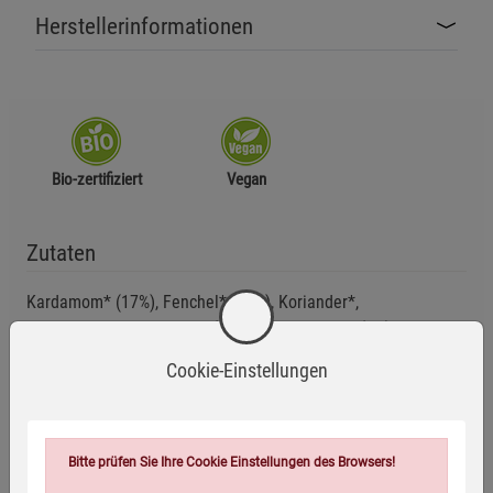
Herstellerinformationen
Bio-zertifiziert
Vegan
Zutaten
Kardamom* (17%), Fenchel* (17%), Koriander*,
GERSTENMALZ*, Süßholz*(13%), Pfefferminze*(9%), Ingwer*
(6%), Zimt*, schwarzer Pfeffer*, Nelken*
Cookie-Einstellungen
*aus kontrolliert ökologischer Erzeugung
Anwendungsempfehlung
Bitte prüfen Sie Ihre Cookie Einstellungen des Browsers!