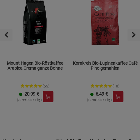
Mount Hagen Bio-Röstkaffee
Kornkreis Bio-Lupinenkaffee Café
Arabica Crema ganze Bohne
Pino gemahlen
(55)
(10)
20,99
€
6,49
€
(20,99 EUR / 1 kg)
(12,98 EUR / 1 kg)