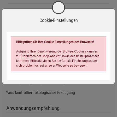
Cookie-Einstellungen
Bio-zertifiziert
Vegan
Bitte prüfen Sie Ihre Cookie Einstellungen des Browsers!
Zutaten
Aufgrund Ihrer Deaktivierung der Browser-Cookies kann es
zu Problemen der Shop-Ansicht sowie des Bestellprozesses
kommen. Bitte aktivieren Sie die Cookie-Einstellungen, um
Pfefferminze (18%)*, Zitronenmelisse* (15%), Zitronengras*,
sich problemlos auf unserer Webseite zu bewegen.
Krauseminze (12%)*, Süßholz*, Rotbusch*, Ingwer*, Zimt*,
Eukalyptus* (4%), Ginsengwurzel* (2%), Maca*, schwarzer
Pfeffer*, Orangenöl*, Kardamom*, Pfefferminzöl*
*aus kontrolliert ökologischer Erzeugung
Anwendungsempfehlung
Einstellungen speichern für die Gruppe
Einstellungen speichern für die Gruppe