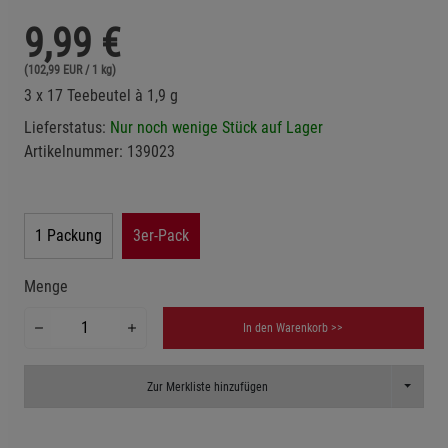
9,99
€
(102,99 EUR / 1 kg)
3 x 17 Teebeutel à 1,9 g
Lieferstatus:
Nur noch wenige Stück auf Lager
Artikelnummer:
139023
1 Packung
3er-Pack
Menge
In den Warenkorb >>
Toggle D
Zur Merkliste hinzufügen