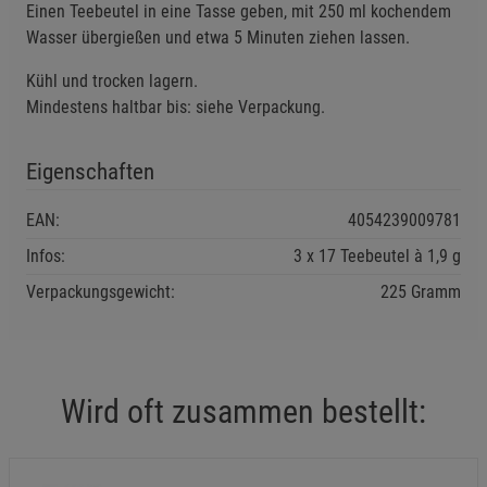
Einen Teebeutel in eine Tasse geben, mit 250 ml kochendem
Wasser übergießen und etwa 5 Minuten ziehen lassen.
Einstellungen speichern für die Gruppe
Zurück
Einwilligung nicht erteilen
Kühl und trocken lagern.
Mindestens haltbar bis: siehe Verpackung.
Notwendige Cookies (5)
Beschreibung Notwendige Cookies
Eigenschaften
Cookie-Informationen
anzeigen
EAN:
4054239009781
Funktionale Cookies (1)
Funktionale Cooki
Infos:
3 x 17 Teebeutel à 1,9 g
Beschreibung Funktionale Cookies
Verpackungsgewicht:
225 Gramm
Cookie-Informationen
anzeigen
Statistik Cookies (2)
Statistik Cookies
Wird oft zusammen bestellt:
Beschreibung Statistik Cookies
Cookie-Informationen
anzeigen