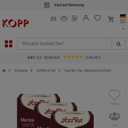
Kauf auf Rechnung
4.91
/ 5.0 - SEHR GUT
(148.391)
Zur Startseite des Kopp Verlag Online-Shop
Drogerie
Kaffee & Tee
Yogi Bio-Tee »Mentale Klarheit«
Merken
Teilen