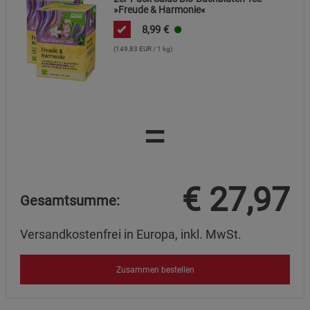
»Freude & Harmonie«
8,99
€
(149,83 EUR / 1 kg)
=
€
27,97
Gesamtsumme:
Versandkostenfrei in Europa, inkl. MwSt.
Zusammen bestellen