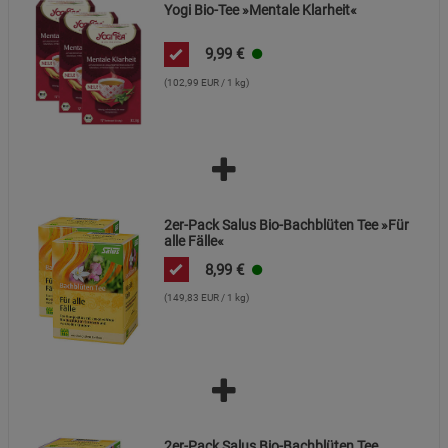
Yogi Bio-Tee »Mentale Klarheit«
Marketing Cookies (3)
Marketing Cookies
Beschreibung Marketing Cookies
9,99
€
Cookie-Informationen
anzeigen
(102,99 EUR / 1 kg)
Datenschutzerklärung
Impressum
2er-Pack Salus Bio-Bachblüten Tee »Für
alle Fälle«
8,99
€
(149,83 EUR / 1 kg)
2er-Pack Salus Bio-Bachblüten Tee