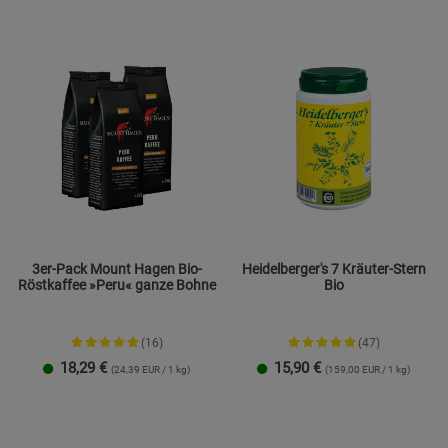
Beschreibung Statistik Cookies
Cookie-Informationen
anzeigen
Marketing Cookies (3)
Marketing Cook
Beschreibung Marketing Cookies
Cookie-Informationen
anzeigen
Datenschutzerklärung
Impressum
3er-Pack Mount Hagen Bio-
Heidelberger's 7 Kräuter-Stern
Röstkaffee »Peru« ganze Bohne
Bio
(16)
(47)
18,29
€
15,90
€
(24,39 EUR / 1 kg)
(159,00 EUR / 1 kg)
100 g
250 g