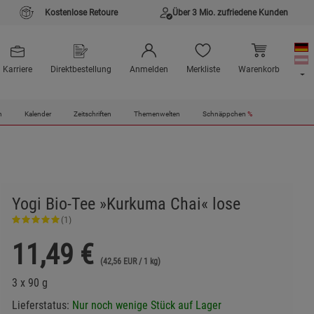
Kostenlose Retoure
Über 3 Mio. zufriedene Kunden
Karriere
Direktbestellung
Anmelden
Merkliste
Warenkorb
n
Kalender
Zeitschriften
Themenwelten
Schnäppchen
%
Yogi Bio-Tee »Kurkuma Chai« lose
(1)
11,49
€
(42,56 EUR / 1 kg)
3 x 90 g
Lieferstatus:
Nur noch wenige Stück auf Lager