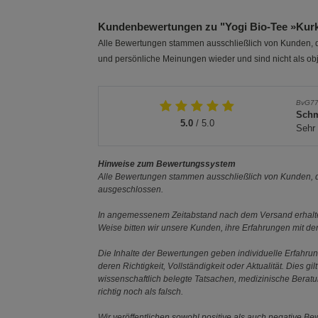
Kundenbewertungen zu "Yogi Bio-Tee »Kur
Alle Bewertungen stammen ausschließlich von Kunden, di
und persönliche Meinungen wieder und sind nicht als obj
BvG7
Schm
5.0
/ 5.0
Sehr 
Hinweise zum Bewertungssystem
Alle Bewertungen stammen ausschließlich von Kunden, di
ausgeschlossen.
In angemessenem Zeitabstand nach dem Versand erhalten
Weise bitten wir unsere Kunden, ihre Erfahrungen mit d
Die Inhalte der Bewertungen geben individuelle Erfahr
deren Richtigkeit, Vollständigkeit oder Aktualität. Die
wissenschaftlich belegte Tatsachen, medizinische Berat
richtig noch als falsch.
Wir veröffentlichen sowohl positive als auch negative B