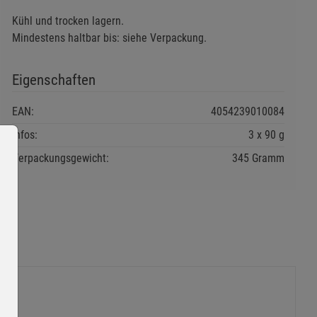
Kühl und trocken lagern.
Mindestens haltbar bis: siehe Verpackung.
Eigenschaften
EAN:
4054239010084
Infos:
3 x 90 g
Verpackungsgewicht:
345 Gramm