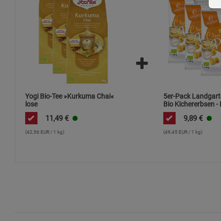
Yogi Bio-Tee »Kurkuma Chai«
5er-Pack Landgart
lose
Bio Kichererbsen 
Klassik
11,49
€
9,89
€
(42,56 EUR / 1 kg)
(49,45 EUR / 1 kg)