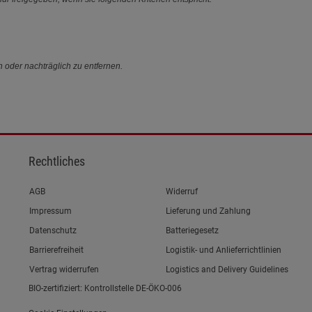
n oder nachträglich zu entfernen.
Rechtliches
Link zum/zur
AGB
Widerruf
Link zum/zur
Impressum
Lieferung und Zahlung
Link zum/zur
Datenschutz
Batteriegesetz
Link zum/zur
Barrierefreiheit
Logistik- und Anlieferrichtlinien
Vertrag widerrufen
Logistics and Delivery Guidelines
BIO-zertifiziert: Kontrollstelle DE-ÖKO-006