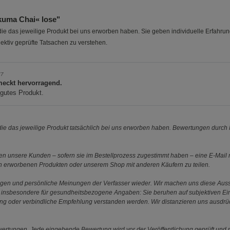
kuma Chai« lose"
e das jeweilige Produkt bei uns erworben haben. Sie geben individuelle Erfahru
ektiv geprüfte Tatsachen zu verstehen.
77
eckt hervorragend.
gutes Produkt.
e das jeweilige Produkt tatsächlich bei uns erworben haben. Bewertungen durch P
 unsere Kunden – sofern sie im Bestellprozess zugestimmt haben – eine E-Mail m
en erworbenen Produkten oder unserem Shop mit anderen Käufern zu teilen.
ungen und persönliche Meinungen der Verfasser wieder. Wir machen uns diese Au
s gilt insbesondere für gesundheitsbezogene Angaben: Sie beruhen auf subjektiven 
ung oder verbindliche Empfehlung verstanden werden. Wir distanzieren uns ausdr
ewertungen. Jede eingehende Bewertung wird vor der Veröffentlichung geprüft und n