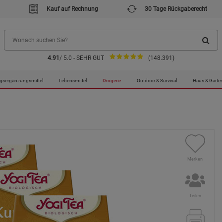
Kauf auf Rechnung
30 Tage Rückgaberecht
4.91
/ 5.0 - SEHR GUT
(148.391)
gsergänzungsmittel
Lebensmittel
Drogerie
Outdoor & Survival
Haus & Garte
Merken
Teilen