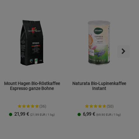
ies
Mount Hagen Bio-Röstkaffee
Naturata Bio-Lupinenkaffee
Espresso ganze Bohne
Instant
(36)
(50)
21,99
€
6,99
€
(21,99 EUR / 1 kg)
(69,90 EUR / 1 kg)
1 Packung
3er-Pack