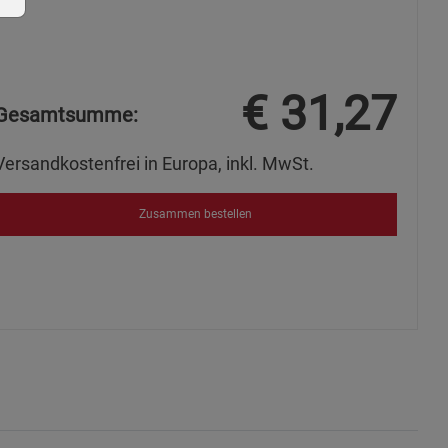
€
31,27
Gesamtsumme:
ie Gruppe
Versandkostenfrei in Europa, inkl. MwSt.
Zusammen bestellen
okies
s