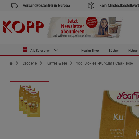
Versandkostenfrei in Europa
Kein Mindestbestellwert
Alle Kategorien
Neu im Shop
Bücher
Nahrun
Zur Startseite des Kopp Verlag Online-Shop
Drogerie
Kaffee & Tee
Yogi Bio-Tee »Kurkuma Chai« lose