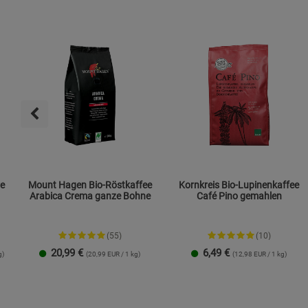
re
Mount Hagen Bio-Röstkaffee
Kornkreis Bio-Lupinenkaffee
Arabica Crema ganze Bohne
Café Pino gemahlen
(55)
(10)
20,99
€
6,49
€
g)
(20,99 EUR / 1 kg)
(12,98 EUR / 1 kg)
1 Packung
3er-Pack