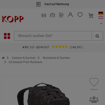
Kauf auf Rechnung
4.91
/ 5.0 - SEHR GUT
(148.391)
Zur Startseite des Kopp Verlag Online-Shop
Outdoor & Survival
Rucksäcke & Taschen
US Assault Pack Rucksack
Merken