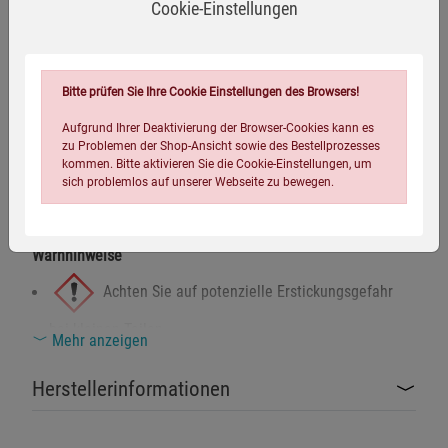
Cookie-Einstellungen
Fassungsvermögen:
ca. 36 l
Gewicht:
ca. 1,4 kg
Rückenpolsterung:
EVA-Schaumstoff 350 g/m²
Schulterpolsterung:
EVA-Schaumstoff 435 g/m²
Bitte prüfen Sie Ihre Cookie Einstellungen des Browsers!
Aufgrund Ihrer Deaktivierung der Browser-Cookies kann es
zu Problemen der Shop-Ansicht sowie des Bestellprozesses
kommen. Bitte aktivieren Sie die Cookie-Einstellungen, um
sich problemlos auf unserer Webseite zu bewegen.
Warnhinweise / Sicherheitsinformationen
Warnhinweise
Achten Sie auf potenzielle Erstickungsgefahr
bei kleinen Teilen.
Mehr anzeigen
Einstellungen speichern für die Gruppe
Einstellungen speichern für die Gruppe
Dieses Produkt erfüllt die Anforderungen der
Herstellerinformationen
EU-Sicherheitsnormen.
Einstellungen speichern für die Gruppe
Zurück
Einwilligung nicht erteilen