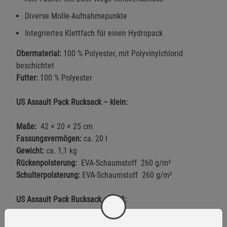
Diverse Molle-Aufnahmepunkte
Integriertes Klettfach für einen Hydropack
Obermaterial:
100 % Polyester, mit Polyvinylchlorid
beschichtet
Futter:
100 % Polyester
US Assault Pack Rucksack – klein:
Maße:
42 × 20 × 25 cm
Fassungsvermögen:
ca. 20 l
Gewicht:
ca. 1,1 kg
Rückenpolsterung:
EVA-Schaumstoff 260 g/m²
Schulterpolsterung:
EVA-Schaumstoff 260 g/m²
US Assault Pack Rucksack – groß:
Maße:
51 × 29 × 28 cm