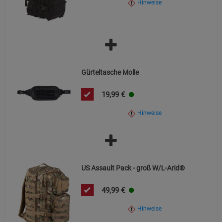
Hinweise
Cookie-Informationen
anzeigen
Informationen kontaktieren Sie den Händler.
Datenschutzerklärung
Impressum
Gürteltasche Molle
19,99
€
Hinweise
US Assault Pack - groß W/L-Arid®
49,99
€
Hinweise