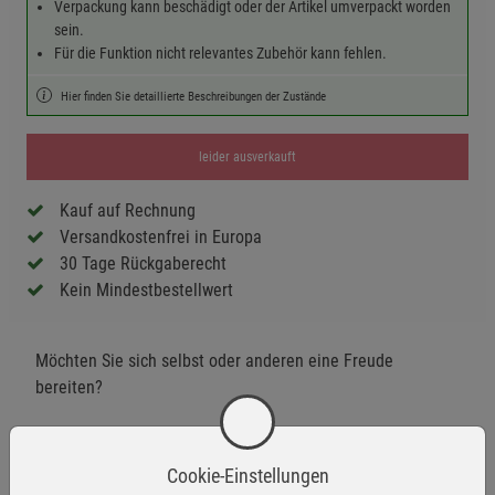
Verpackung kann beschädigt oder der Artikel umverpackt worden
sein.
Für die Funktion nicht relevantes Zubehör kann fehlen.
Hier finden Sie detaillierte Beschreibungen der Zustände
leider ausverkauft
Kauf auf Rechnung
Versandkostenfrei in Europa
30 Tage Rückgaberecht
Kein Mindestbestellwert
Möchten Sie sich selbst oder anderen eine Freude
bereiten?
Dann ist unser Überraschungspaket, gefüllt mit Büchern
aus der Kategorie Enthüllungen, genau das Richtige für
Cookie-Einstellungen
Sie!