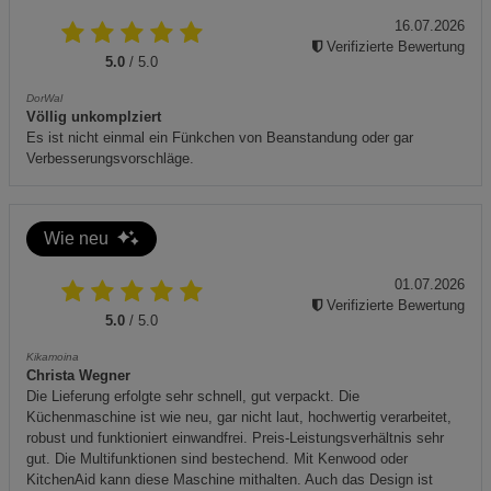
16.07.2026
Datenschutzerklärung
Impressum
Verifizierte Bewertung
5.0
/ 5.0
DorWal
Völlig unkomplziert
Es ist nicht einmal ein Fünkchen von Beanstandung oder gar
Verbesserungsvorschläge.
Wie neu
01.07.2026
Verifizierte Bewertung
5.0
/ 5.0
Kikamoina
Christa Wegner
Die Lieferung erfolgte sehr schnell, gut verpackt. Die
Küchenmaschine ist wie neu, gar nicht laut, hochwertig verarbeitet,
robust und funktioniert einwandfrei. Preis-Leistungsverhältnis sehr
gut. Die Multifunktionen sind bestechend. Mit Kenwood oder
KitchenAid kann diese Maschine mithalten. Auch das Design ist