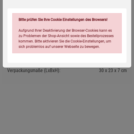
Entdecken Sie eine vielfältige Auswahl von 3 bis 10
Bitte prüfen Sie Ihre Cookie Einstellungen des Browsers!
Mängelexemplaren zu einem attraktiven Sonderpreis!
Aufgrund Ihrer Deaktivierung der Browser-Cookies kann es
zu Problemen der Shop-Ansicht sowie des Bestellprozesses
kommen. Bitte aktivieren Sie die Cookie-Einstellungen, um
Eigenschaften
sich problemlos auf unserer Webseite zu bewegen.
Verpackungsgewicht:
2200 Gramm
Verpackungsmaße (LxBxH):
30
23
7
cm
Einstellungen speichern für die Gruppe
Einstellungen speichern für die Gruppe
Einstellungen speichern für die Gruppe
Zurück
Einwilligung nicht erteilen