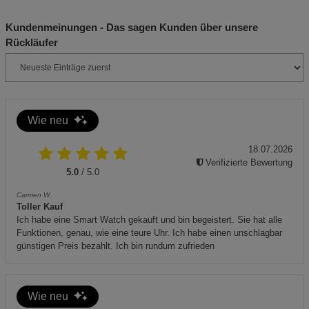
Notwendige Cookies (5)
Beschreibung Notwendige Cookies
Kundenmeinungen - Das sagen Kunden über unsere
Rückläufer
Cookie-Informationen
anzeigen
Funktionale Cookies (1)
Funktionale Cooki
Beschreibung Funktionale Cookies
Wie neu
Cookie-Informationen
anzeigen
18.07.2026
Verifizierte Bewertung
Statistik Cookies (2)
Statistik Cookies
5.0
/ 5.0
Beschreibung Statistik Cookies
Carmen W.
Toller Kauf
Cookie-Informationen
anzeigen
Ich habe eine Smart Watch gekauft und bin begeistert. Sie hat alle
Funktionen, genau, wie eine teure Uhr. Ich habe einen unschlagbar
günstigen Preis bezahlt. Ich bin rundum zufrieden
Marketing Cookies (3)
Marketing Cookies
Beschreibung Marketing Cookies
Wie neu
Cookie-Informationen
anzeigen