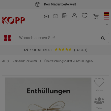
Kein Mindestbestellwert
4.91
/ 5.0 - SEHR GUT
(148.391)
Zur Startseite des Kopp Verlag Online-Shop
Versandrückläufer
Überraschungspaket »Enthüllungen«
Merken
Teilen