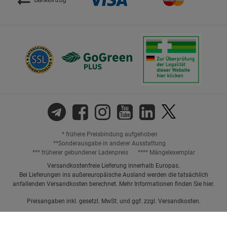
* frühere Preisbindung aufgehoben
**Sonderausgabe in anderer Ausstattung
*** früherer gebundener Ladenpreis
**** Mängelexemplar
Versandkostenfreie Lieferung innerhalb Europas.
Bei Lieferungen ins außereuropäische Ausland werden die tatsächlich
anfallenden Versandkosten berechnet. Mehr Informationen finden Sie
hier
.
Preisangaben inkl. gesetzl. MwSt. und ggf. zzgl.
Versandkosten.