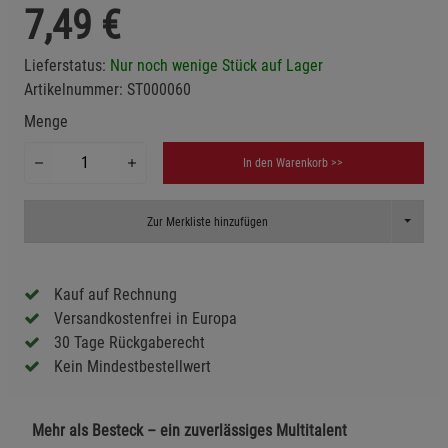
7,49
€
Lieferstatus:
Nur noch wenige Stück auf Lager
Artikelnummer:
ST000060
Menge
In den Warenkorb >>
Toggle D
Zur Merkliste hinzufügen
Kauf auf Rechnung
Versandkostenfrei in Europa
30 Tage Rückgaberecht
Kein Mindestbestellwert
Mehr als Besteck – ein zuverlässiges Multitalent