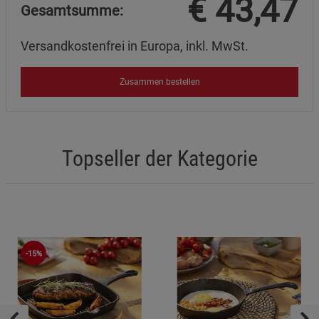
€
43,47
Gesamtsumme:
Cookie-Informationen
anzeigen
Datenschutzerklärung
Impressum
Versandkostenfrei in Europa, inkl. MwSt.
Zusammen bestellen
Topseller der Kategorie
-15%