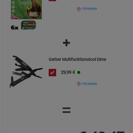
Notwendige Cookies (5)
Hinweise
Beschreibung Notwendige Cookies
Cookie-Informationen
anzeigen
Funktionale Cookies (1)
Funktionale Cooki
Beschreibung Funktionale Cookies
Gerber Multifunktionstool Dime
Cookie-Informationen
anzeigen
29,99
€
Statistik Cookies (2)
Statistik Cookies
Hinweise
Beschreibung Statistik Cookies
Cookie-Informationen
anzeigen
=
Marketing Cookies (3)
Marketing Cookies
Beschreibung Marketing Cookies