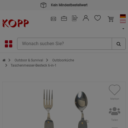
Kein Mindestbestellwert
4.91
/ 5.0 - SEHR GUT
(148.391)
Zur Startseite des Kopp Verlag Online-Shop
Outdoor & Survival
Outdoorküche
Taschenmesser-Besteck 6-in-1
Merken
Teilen