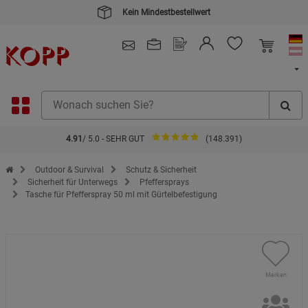
Kein Mindestbestellwert
4.91
/ 5.0 - SEHR GUT
(148.391)
Zur Startseite des Kopp Verlag Online-Shop
Outdoor & Survival
Schutz & Sicherheit
Sicherheit für Unterwegs
Pfeffersprays
Tasche für Pfefferspray 50 ml mit Gürtelbefestigung
Merken