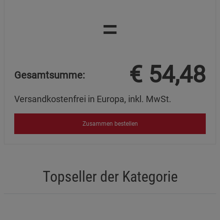
=
Marketing Cookies (3)
Marketing Cookies
Beschreibung Marketing Cookies
Cookie-Informationen
anzeigen
€
54,48
Datenschutzerklärung
Impressum
Gesamtsumme:
Versandkostenfrei in Europa, inkl. MwSt.
Zusammen bestellen
Topseller der Kategorie