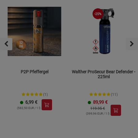
-25%
P2P Pfeffergel
Walther ProSecur Bear Defender -
225ml
(1)
(11)
6,99
€
89,99
€
(582,50 EUR / 1 l)
119.95 €
(399,96 EUR / 1 l)