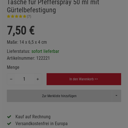
Tasche für Pfefferspray 50 ml mit
Gürtelbefestigung
(7)
7,50
€
Maße: 14 x 6,5 x 4 cm
Lieferstatus:
sofort lieferbar
Artikelnummer:
122221
Menge
In den Warenkorb >>
Toggle D
Zur Merkliste hinzufügen
Kauf auf Rechnung
Versandkostenfrei in Europa