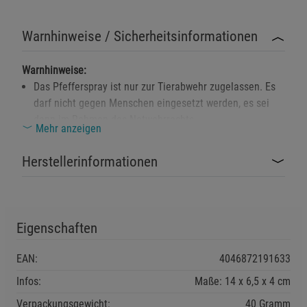
Warnhinweise / Sicherheitsinformationen
Warnhinweise:
Das Pfefferspray ist nur zur Tierabwehr zugelassen. Es
darf nicht gegen Menschen eingesetzt werden, es sei
denn im Rahmen des Notwehrrechts.
Mehr anzeigen
Bewahren Sie das Pfefferspray außerhalb der
Reichweite von Kindern auf.
Herstellerinformationen
Vermeiden Sie den Kontakt des Inhalts mit Augen,
Schleimhäuten und Haut. Bei Kontakt sofort mit
reichlich Wasser spülen und ärztlichen Rat einholen.
Eigenschaften
Behälter steht unter Druck. Vor Sonnenbestrahlung und
Temperaturen über 50°C schützen. Nicht durchstechen
EAN:
4046872191633
oder verbrennen, auch nicht nach Gebrauch.
Infos:
Maße: 14 x 6,5 x 4 cm
Von offenen Flammen, heißen Oberflächen und
Verpackungsgewicht:
40 Gramm