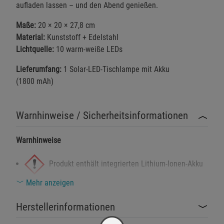
aufladen lassen – und den Abend genießen.
Maße:
20 × 20 × 27,8 cm
Material:
Kunststoff + Edelstahl
Lichtquelle:
10 warm-weiße LEDs
Lieferumfang:
1 Solar-LED-Tischlampe mit Akku
(1800 mAh)
Warnhinweise / Sicherheitsinformationen
Warnhinweise
Produkt enthält integrierten Lithium-Ionen-Akku
– unsachgemäßer Gebrauch kann zu Überhitzung oder
Mehr anzeigen
Leckagen führen.
Herstellerinformationen
Nicht für Kinder unter 14 Jahren geeignet –