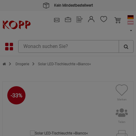
Kein Mindestbestellwert
4.91
/ 5.0 - SEHR GUT
(148.391)
Zur Startseite des Kopp Verlag Online-Shop
Drogerie
Solar LED-Tischleuchte »Bianco«
-33%
Merken
Teilen