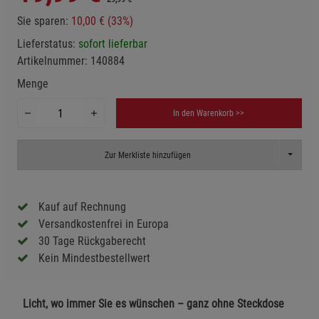
Sie sparen:
10,00 € (33%)
Lieferstatus:
sofort lieferbar
Artikelnummer:
140884
Menge
In den Warenkorb >>
Toggle D
Zur Merkliste hinzufügen
Kauf auf Rechnung
Versandkostenfrei in Europa
30 Tage Rückgaberecht
Kein Mindestbestellwert
Licht, wo immer Sie es wünschen – ganz ohne Steckdose