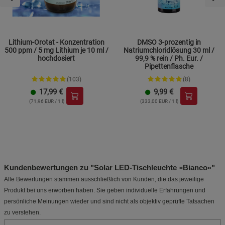
Lithium-Orotat - Konzentration
DMSO 3-prozentig in
500 ppm / 5 mg Lithium je 10 ml /
Natriumchloridlösung 30 ml /
hochdosiert
99,9 % rein / Ph. Eur. /
Pipettenflasche
(103)
(8)
17,99
€
9,99
€
(71,96 EUR / 1 l)
(333,00 EUR / 1 l)
Kundenbewertungen zu "Solar LED-Tischleuchte »Bianco«"
Alle Bewertungen stammen ausschließlich von Kunden, die das jeweilige
Produkt bei uns erworben haben. Sie geben individuelle Erfahrungen und
persönliche Meinungen wieder und sind nicht als objektiv geprüfte Tatsachen
zu verstehen.