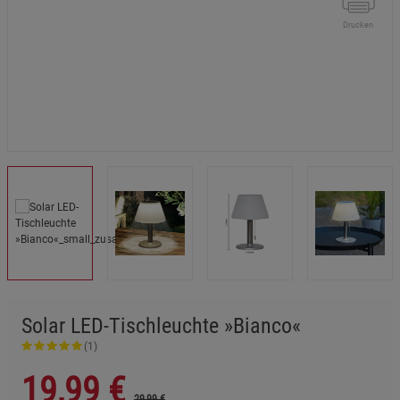
Drucken
Solar LED-Tischleuchte »Bianco«
(1)
19,99
€
29,99 €