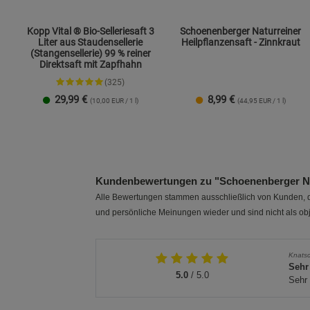
Kopp Vital ® Bio-Selleriesaft 3
Schoenenberger Naturreiner
Liter aus Staudensellerie
Heilpflanzensaft - Zinnkraut
(Stangensellerie) 99 % reiner
Direktsaft mit Zapfhahn
(325)
29,99
€
8,99
€
(10,00 EUR / 1 l)
(44,95 EUR / 1 l)
1 Packung
3er-Pack
Kundenbewertungen zu "Schoenenberger Natu
Alle Bewertungen stammen ausschließlich von Kunden, di
und persönliche Meinungen wieder und sind nicht als obj
Knatsc
Sehr
5.0
/ 5.0
Sehr