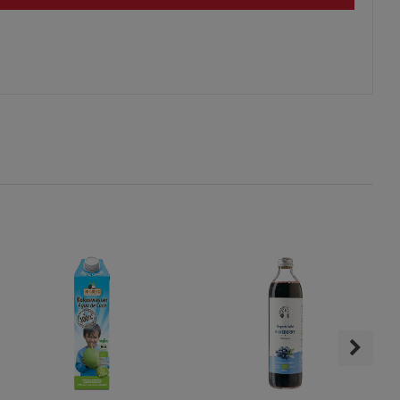
s
ies