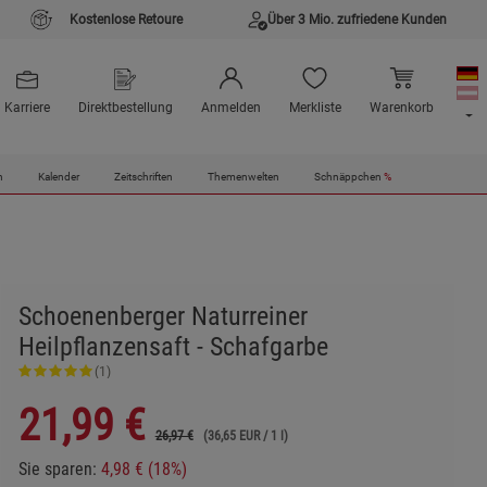
Kostenlose Retoure
Über 3 Mio. zufriedene Kunden
Karriere
Direktbestellung
Anmelden
Merkliste
Warenkorb
n
Kalender
Zeitschriften
Themenwelten
Schnäppchen
%
Schoenenberger Naturreiner
Heilpflanzensaft - Schafgarbe
(1)
21,99
€
26,97 €
(36,65 EUR / 1 l)
Sie sparen:
4,98 € (18%)