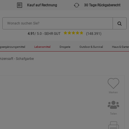
Kauf auf Rechnung
30 Tage Rückgaberecht
4.91
/ 5.0 - SEHR GUT
(148.391)
gsergänzungsmittel
Lebensmittel
Drogerie
Outdoor & Survival
Haus & Garte
nzensaft - Schafgarbe
Merken
Teilen