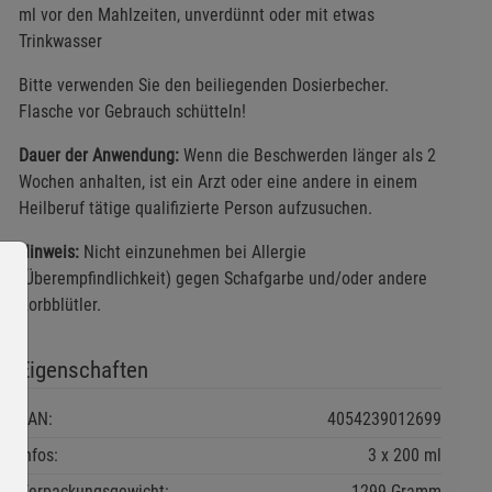
ml vor den Mahlzeiten, unverdünnt oder mit etwas
Trinkwasser
Bitte verwenden Sie den beiliegenden Dosierbecher.
Flasche vor Gebrauch schütteln!
Dauer der Anwendung:
Wenn die Beschwerden länger als 2
Wochen anhalten, ist ein Arzt oder eine andere in einem
Heilberuf tätige qualifizierte Person aufzusuchen.
Hinweis:
Nicht einzunehmen bei Allergie
(Überempfindlichkeit) gegen Schafgarbe und/oder andere
Korbblütler.
Eigenschaften
EAN:
4054239012699
Infos:
3 x 200 ml
Verpackungsgewicht:
1299 Gramm