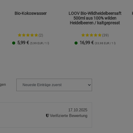
Bio-Kokoswasser
LOOV Bio-Wildheidelbeersaft
500ml aus 100% wilden
Heidelbeeren / kaltgepresst
(2)
(39)
5,99
€
16,99
€
(5,99 EUR / 1 l)
(33,98 EUR / 1 l)
1 Packung
6er-Pack
ngen
17.10.2025
Verifizierte Bewertung