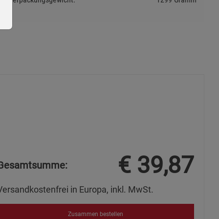
ie Gruppe
€
39,87
Gesamtsumme:
okies
Versandkostenfrei in Europa, inkl. MwSt.
Zusammen bestellen