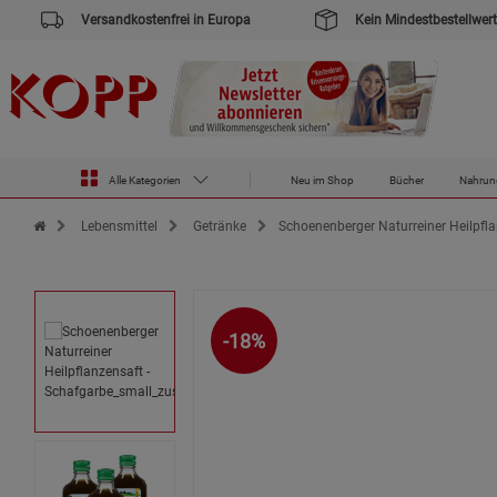
Versandkostenfrei in Europa
Kein Mindestbestellwert
Alle Kategorien
Neu im Shop
Bücher
Nahrun
Zur Startseite des Kopp Verlag Online-Shop
Lebensmittel
Getränke
Schoenenberger Naturreiner Heilpfla
-18%