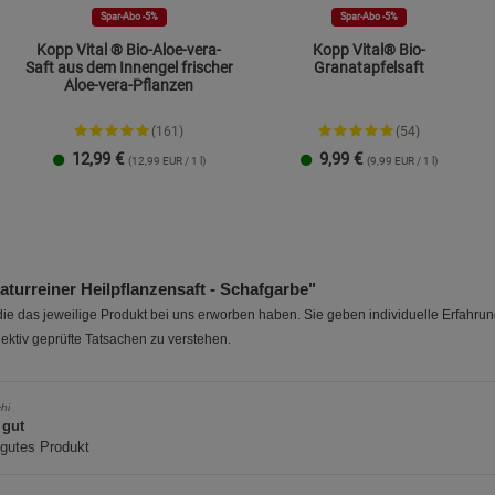
Spar-Abo -5%
Spar-Abo -5%
Kopp Vital ® Bio-Aloe-vera-
Kopp Vital® Bio-
Saft aus dem Innengel frischer
Granatapfelsaft
Aloe-vera-Pflanzen
(161)
(54)
12,99
€
9,99
€
(12,99 EUR / 1 l)
(9,99 EUR / 1 l)
1 Liter
4 x 1 Liter
1 Liter
4 x 1 Liter
rreiner Heilpflanzensaft - Schafgarbe"
e das jeweilige Produkt bei uns erworben haben. Sie geben individuelle Erfahru
ektiv geprüfte Tatsachen zu verstehen.
hi
 gut
 gutes Produkt