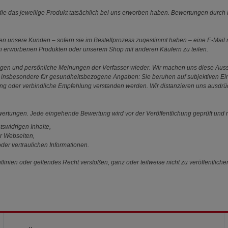
e das jeweilige Produkt tatsächlich bei uns erworben haben. Bewertungen durch P
 unsere Kunden – sofern sie im Bestellprozess zugestimmt haben – eine E-Mail m
en erworbenen Produkten oder unserem Shop mit anderen Käufern zu teilen.
ungen und persönliche Meinungen der Verfasser wieder. Wir machen uns diese Au
s gilt insbesondere für gesundheitsbezogene Angaben: Sie beruhen auf subjektiven 
ung oder verbindliche Empfehlung verstanden werden. Wir distanzieren uns ausdr
ewertungen. Jede eingehende Bewertung wird vor der Veröffentlichung geprüft und n
tswidrigen Inhalte,
r Webseiten,
der vertraulichen Informationen.
linien oder geltendes Recht verstoßen, ganz oder teilweise nicht zu veröffentliche