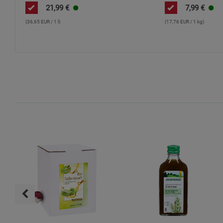
Provence
21,99
€
7,99
€
(36,65 EUR / 1 l)
(17,76 EUR / 1 kg)