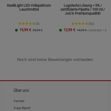
ResiliLight LED Vollspektrum
Lugolsche Lösung < 5% /
Leuchtmittel
zertifizierte Pipette / 100 ml /
Jod in Premiumqualität
(5)
(62)
19,99
€
12,99
€
29,99 €
14,99 €
(129,90 EUR / 1 l)
Noch sind keine Bewertungen vorhanden.
Über uns
Karriere
Kopp Report