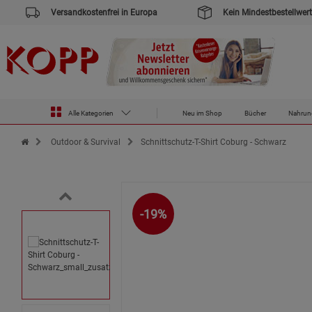
Versandkostenfrei in Europa
Kein Mindestbestellwert
Alle Kategorien
Neu im Shop
Bücher
Nahrun
Zur Startseite des Kopp Verlag Online-Shop
Outdoor & Survival
Schnittschutz-T-Shirt Coburg - Schwarz
-19%