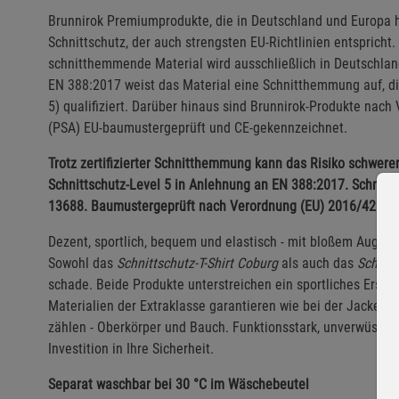
Brunnirok Premiumprodukte, die in Deutschland und Europa he
Schnittschutz, der auch strengsten EU-Richtlinien entspricht
schnitthemmende Material wird ausschließlich in Deutschla
EN 388:2017 weist das Material eine Schnitthemmung auf, die
5) qualifiziert. Darüber hinaus sind Brunnirok-Produkte nac
(PSA) EU-baumustergeprüft und CE-gekennzeichnet.
Trotz zertifizierter Schnitthemmung kann das Risiko schwere
Schnittschutz-Level 5 in Anlehnung an EN 388:2017. Schnitt
13688. Baumustergeprüft nach Verordnung (EU) 2016/425 und
Dezent, sportlich, bequem und elastisch - mit bloßem Auge v
Sowohl das
Schnittschutz-T-Shirt Coburg
als auch das
Schnit
schade. Beide Produkte unterstreichen ein sportliches Ersch
Materialien der Extraklasse garantieren wie bei der Jacke Ol
zählen - Oberkörper und Bauch. Funktionsstark, unverwüstlic
Investition in Ihre Sicherheit.
Separat waschbar bei 30 °C im Wäschebeutel