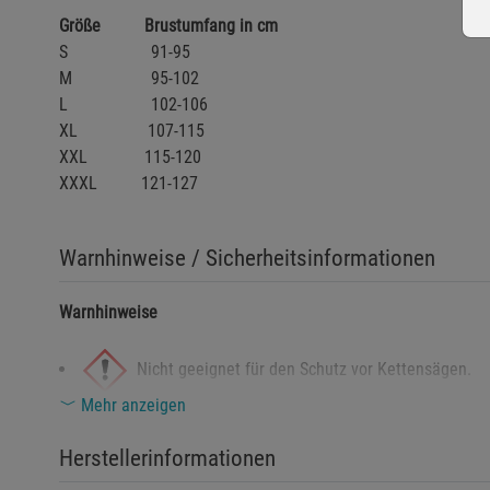
Größe Brustumfang in cm
S 91-95
M 95-102
L 102-106
XL 107-115
XXL 115-120
XXXL 121-127
Warnhinweise / Sicherheitsinformationen
Warnhinweise
Nicht geeignet für den Schutz vor Kettensägen.
Mehr anzeigen
Enthält schnitthemmende Materialien, deren Fasern bei 
können.
Herstellerinformationen
Vermeiden Sie direkten Hautkontakt mit beschädigtem Mat