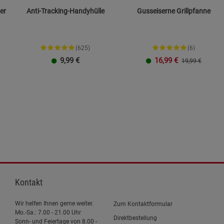
er
Anti-Tracking-Handyhülle
Gusseiserne Grillpfanne
(625)
(6)
9,99
€
16,99
€
19,99 €
Größe L
Größe XXL
23 cm
26 cm
Kontakt
Wir helfen Ihnen gerne weiter.
Zum Kontaktformular
Mo.-Sa.: 7.00 - 21.00 Uhr
Direktbestellung
Sonn- und Feiertage von 8.00 -