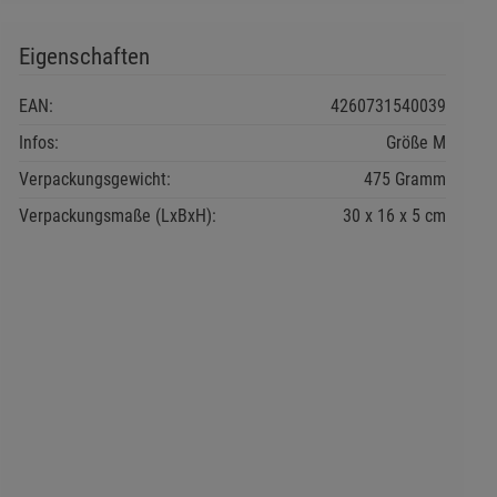
Eigenschaften
EAN:
4260731540039
Infos:
Größe M
Verpackungsgewicht:
475 Gramm
Verpackungsmaße (LxBxH):
30
16
5
cm