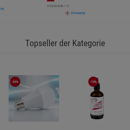
zu minimieren.
(129,90 EUR / 1 l)
ise
Hinweise
Topseller der Kategorie
-33%
-13%