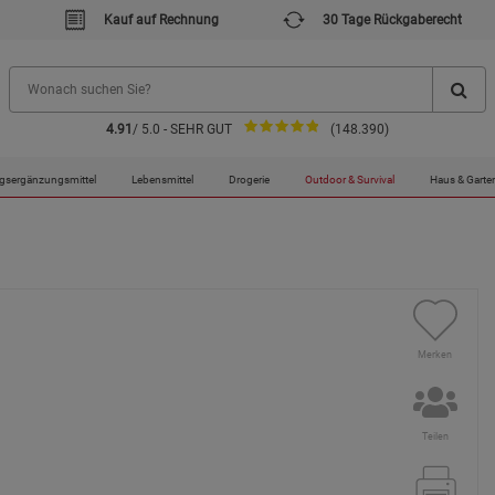
Kauf auf Rechnung
30 Tage Rückgaberecht
4.91
/ 5.0 - SEHR GUT
(148.390)
gsergänzungsmittel
Lebensmittel
Drogerie
Outdoor & Survival
Haus & Garte
Merken
Teilen