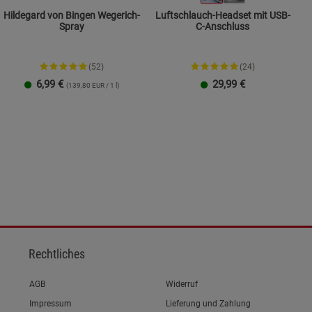
Hildegard von Bingen Wegerich-
Luftschlauch-Headset mit USB-
Spray
C-Anschluss
(52)
(24)
6,99
€
29,99
€
(139,80 EUR / 1 l)
Rechtliches
Link zum/zur
AGB
Widerruf
Link zum/zur
Impressum
Lieferung und Zahlung