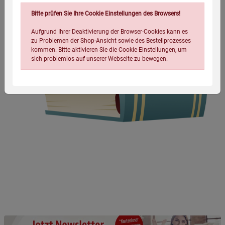
Bitte prüfen Sie Ihre Cookie Einstellungen des Browsers!
Aufgrund Ihrer Deaktivierung der Browser-Cookies kann es
zu Problemen der Shop-Ansicht sowie des Bestellprozesses
kommen. Bitte aktivieren Sie die Cookie-Einstellungen, um
sich problemlos auf unserer Webseite zu bewegen.
Einstellungen speichern für die Gruppe
Einstellungen speichern für die Gruppe
Einstellungen speichern für die Gruppe
Zurück
Einwilligung nicht erteilen
Notwendige Cookies (5)
Beschreibung Notwendige Cookies