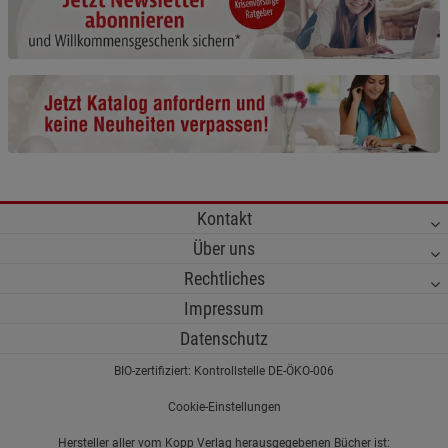
Cookie-Informationen
anzeigen
Funktionale Cookies (1)
Funktionale Cooki
Beschreibung Funktionale Cookies
Cookie-Informationen
anzeigen
Statistik Cookies (2)
Statistik Cookies
Kontakt
Beschreibung Statistik Cookies
Über uns
Cookie-Informationen
anzeigen
Rechtliches
Impressum
Marketing Cookies (3)
Marketing Cookies
Datenschutz
Beschreibung Marketing Cookies
BIO-zertifiziert: Kontrollstelle DE-ÖKO-006
Cookie-Informationen
anzeigen
Cookie-Einstellungen
Datenschutzerklärung
Impressum
Hersteller aller vom Kopp Verlag herausgegebenen Bücher ist: