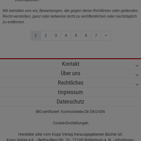
Wir behalten uns vor, Bewertungen, die gegen diese Richtlinien oder geltendes
Recht verstoßen, ganz oder teilweise nicht zu veröffentlichen oder nachträglich
zu entfernen.
1
2
3
4
5
6
7
>
Kontakt
Über uns
Rechtliches
Impressum
Datenschutz
BIO-zertifiziert: Kontrollstelle DE-ÖKO-006
Cookie-Einstellungen
Hersteller aller vom Kopp Verlag herausgegebenen Bücher ist:
Kopp Verlag e.K. - Bertha-Benz-Str. 10 - 72108 Rottenburg a. N. - info@kopp-