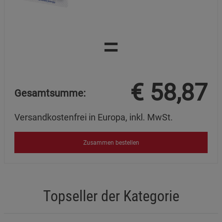
Marketing Cookies (3)
Marketing Cookies
Beschreibung Marketing Cookies
=
Cookie-Informationen
anzeigen
Datenschutzerklärung
Impressum
€
58,87
Gesamtsumme:
Versandkostenfrei in Europa, inkl. MwSt.
Zusammen bestellen
Topseller der Kategorie