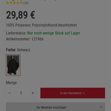
(26)
29,89
€
100% Polyester, Polyvinylchlorid beschichtet
Lieferstatus:
Nur noch wenige Stück auf Lager
Artikelnummer:
121966
Farbe:
Schwarz
Menge
In den Warenkorb >>
Toggle D
Zur Merkliste hinzufügen