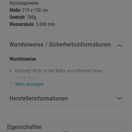
Ripstopgewebe
Maße:
210 x 150 cm
Gewicht:
780g
Wassersäule
: 5.000 mm
Warnhinweise / Sicherheitsinformationen
Warnhinweise
Achtung! Nicht in der Nähe von offenem Feuer
verwenden.
Mehr anzeigen
Erstickungsgefahr: Darf nicht von Kindern
unbeaufsichtigt verwendet werden.
Herstellerinformationen
Das Material Polyvinylchlorid (PVC) kann bei
unsachgemäßer Entsorgung Schadstoffe freisetzen.
Bitte beachten Sie die Entsorgungshinweise.
Eigenschaften
Sicherheitshinweise